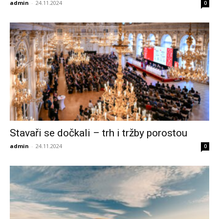
admin
-
24.11.2024
0
Stavaři se dočkali – trh i tržby porostou
admin
-
24.11.2024
0