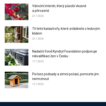
Vánoční interiér, který působí vkusně
a přirozeně
23.7.2026
Tři letní katastrofy, které zvládnete s ledovým
klidem
23.7.2026
Nadační fond Kyndryl Foundation podporuje
rekvalifikaci žen v Česku
17.7.2026
Psi bez podsady a zimní počasí, pomozte jim
nemrznout
15.7.2026