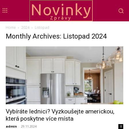
Novinky
Zprávy
Home
2024
Listopad
Monthly Archives: Listopad 2024
Vybíráte lednici? Vyzkoušejte americkou,
která poskytne více místa
admin
-
29.11.2024
0