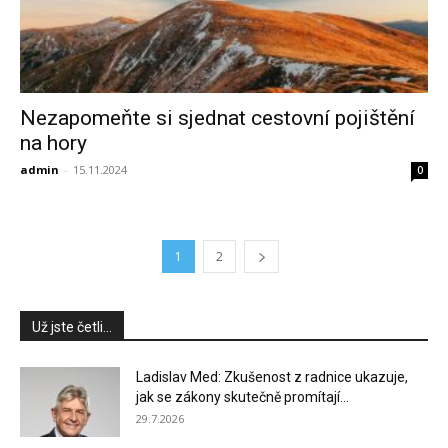
Nezapomeňte si sjednat cestovní pojištění
na hory
admin
-
15.11.2024
0
1
2
Už jste četli...
Ladislav Med: Zkušenost z radnice ukazuje,
jak se zákony skutečně promítají...
29.7.2026