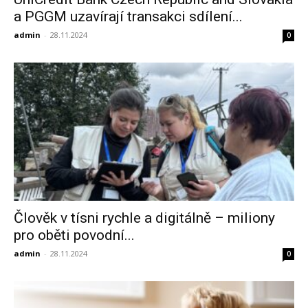
a PGGM uzavírají transakci sdílení...
admin
-
28.11.2024
0
Člověk v tísni rychle a digitálně – miliony
pro oběti povodní...
admin
-
28.11.2024
0