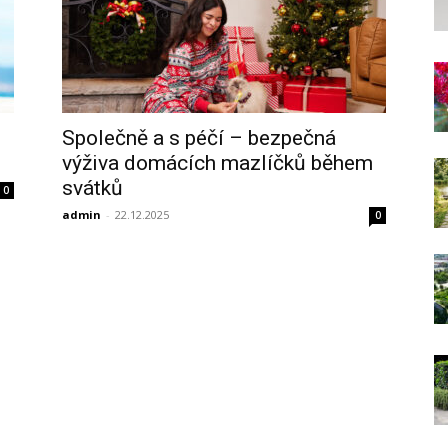
Společně a s péčí – bezpečná
výživa domácích mazlíčků během
svátků
0
admin
-
22.12.2025
0