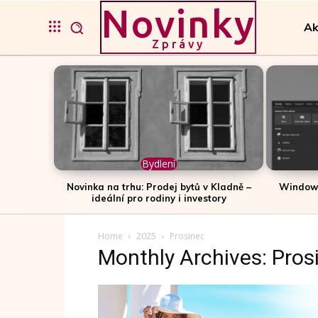
Novinky
Ak
Zprávy
Bydlení
Novinka na trhu: Prodej bytů v Kladně –
Windows
ideální pro rodiny i investory
Home
2025
Prosinec
Monthly Archives: Pros