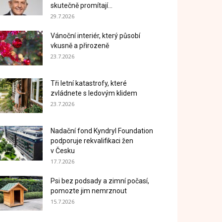
skutečně promítají...
29.7.2026
Vánoční interiér, který působí
vkusně a přirozeně
23.7.2026
Tři letní katastrofy, které
zvládnete s ledovým klidem
23.7.2026
Nadační fond Kyndryl Foundation
podporuje rekvalifikaci žen
v Česku
17.7.2026
Psi bez podsady a zimní počasí,
pomozte jim nemrznout
15.7.2026