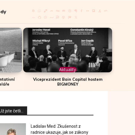
ody
Aktuality
ntativní
Viceprezident Bain Capital hostem
eláře
BIGMONEY
Už jste četli...
Ladislav Med: Zkušenost z
radnice ukazuje, jak se zákony