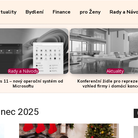
tuality
Bydlení
Finance
pro Ženy
Rady a Náv
Rady a Návody
Aktuality
 11 – nový operační systém od
Konferenční židle pro repreze
Microsoftu
vzhled firmy i domácí kanc
inec 2025