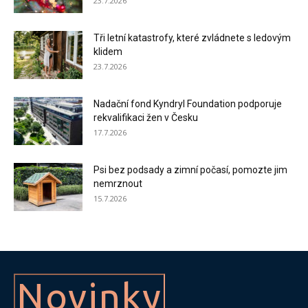
23.7.2026
Tři letní katastrofy, které zvládnete s ledovým
klidem
23.7.2026
Nadační fond Kyndryl Foundation podporuje
rekvalifikaci žen v Česku
17.7.2026
Psi bez podsady a zimní počasí, pomozte jim
nemrznout
15.7.2026
Novinky