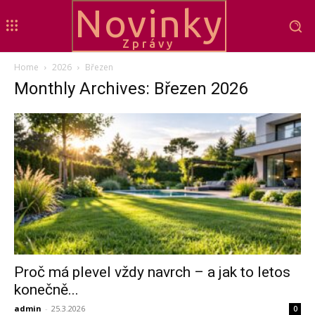
Novinky
Zprávy
Home
2026
Březen
Monthly Archives: Březen 2026
Proč má plevel vždy navrch – a jak to letos
konečně...
admin
-
25.3.2026
0