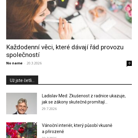
Každodenní věci, které dávají řád provozu
společností
No name
-
20.3.2026
0
Už jste četli...
Ladislav Med: Zkušenost z radnice ukazuje,
jak se zákony skutečně promítají...
29.7.2026
Vánoční interiér, který působí vkusně
a přirozeně