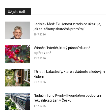
Už jste četli...
Ladislav Med: Zkušenost z radnice ukazuje,
jak se zákony skutečně promítají...
29.7.2026
Vánoční interiér, který působí vkusně
a přirozeně
23.7.2026
Tři letní katastrofy, které zvládnete s ledovým
klidem
23.7.2026
Nadační fond Kyndryl Foundation podporuje
rekvalifikaci žen v Česku
17.7.2026