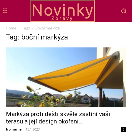
Novinky
Zprávy
Home
Tags
Boční markýza
Tag: boční markýza
Markýza proti dešti skvěle zastíní vaši
terasu a její design okoření...
No name
-
15.1.2023
3