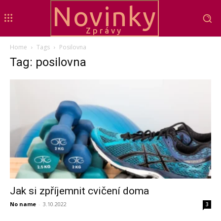
Novinky
Zprávy
Home
Tags
Posilovna
Tag: posilovna
Jak si zpříjemnit cvičení doma
No name
-
3.10.2022
3