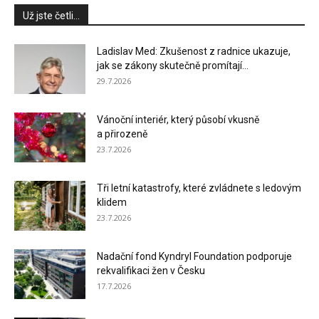
Už jste četli...
Ladislav Med: Zkušenost z radnice ukazuje,
jak se zákony skutečně promítají...
29.7.2026
Vánoční interiér, který působí vkusně
a přirozeně
23.7.2026
Tři letní katastrofy, které zvládnete s ledovým
klidem
23.7.2026
Nadační fond Kyndryl Foundation podporuje
rekvalifikaci žen v Česku
17.7.2026