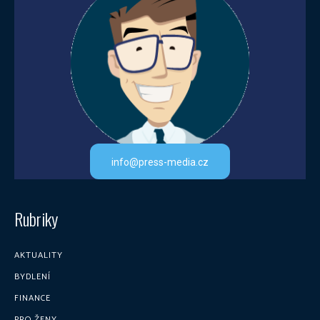
info@press-media.cz
Rubriky
AKTUALITY
BYDLENÍ
FINANCE
PRO ŽENY