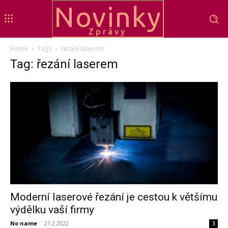
Novinky
Zprávy
Home
Tags
řezání laserem
Tag: řezání laserem
Moderní laserové řezání je cestou k většímu
výdělku vaší firmy
No name
-
21.2.2022
3