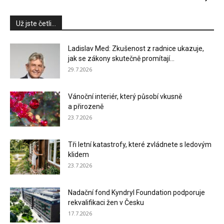
Už jste četli...
Ladislav Med: Zkušenost z radnice ukazuje,
jak se zákony skutečně promítají...
29.7.2026
Vánoční interiér, který působí vkusně
a přirozeně
23.7.2026
Tři letní katastrofy, které zvládnete s ledovým
klidem
23.7.2026
Nadační fond Kyndryl Foundation podporuje
rekvalifikaci žen v Česku
17.7.2026