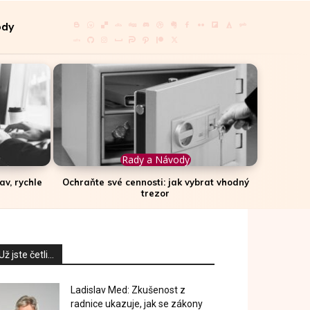
ody
Rady a Návody
av, rychle
Ochraňte své cennosti: jak vybrat vhodný
trezor
Už jste četli...
Ladislav Med: Zkušenost z
radnice ukazuje, jak se zákony