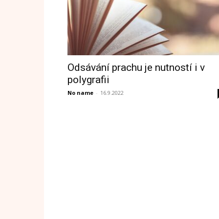
Odsávání prachu je nutností i v
polygrafii
No name
-
16.9.2022