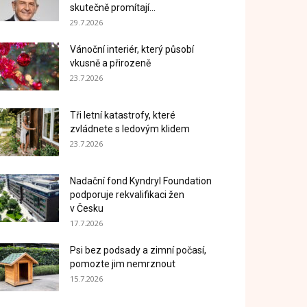
skutečně promítají...
29.7.2026
Vánoční interiér, který působí
vkusně a přirozeně
23.7.2026
Tři letní katastrofy, které
zvládnete s ledovým klidem
23.7.2026
Nadační fond Kyndryl Foundation
podporuje rekvalifikaci žen
v Česku
17.7.2026
Psi bez podsady a zimní počasí,
pomozte jim nemrznout
15.7.2026