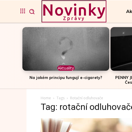
Novinky
Ak
Zprávy
Aktuality
Na jakém principu fungují e-cigarety?
PENNY J
Čes
Home
Tags
Rotační odluhovače
Tag: rotační odluhovač