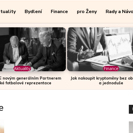
tuality
Bydlení
Finance
pro Ženy
Rady a Náv
Aktuality
Finance
E novým generálním Partnerem
Jak nakoupit kryptoměny bez ob
ké fotbalové reprezentace
a jednoduše
e