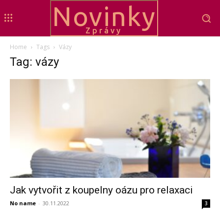
Novinky
Zprávy
Home
Tags
Vázy
Tag: vázy
Jak vytvořit z koupelny oázu pro relaxaci
No name
-
30.11.2022
3