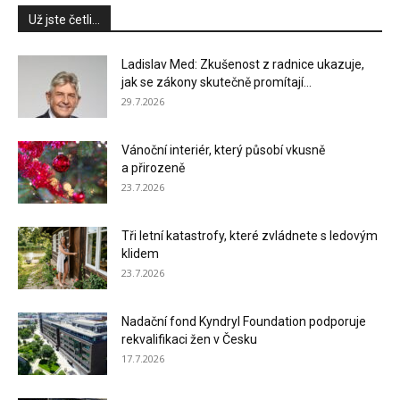
Už jste četli...
Ladislav Med: Zkušenost z radnice ukazuje,
jak se zákony skutečně promítají...
29.7.2026
Vánoční interiér, který působí vkusně
a přirozeně
23.7.2026
Tři letní katastrofy, které zvládnete s ledovým
klidem
23.7.2026
Nadační fond Kyndryl Foundation podporuje
rekvalifikaci žen v Česku
17.7.2026