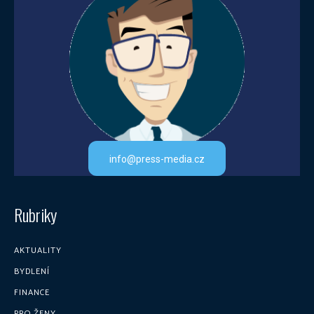
info@press-media.cz
Rubriky
AKTUALITY
BYDLENÍ
FINANCE
PRO ŽENY