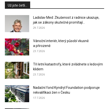
Už jste četli...
Ladislav Med: Zkušenost z radnice ukazuje,
jak se zákony skutečně promítají...
29.7.2026
Vánoční interiér, který působí vkusně
a přirozeně
23.7.2026
Tři letní katastrofy, které zvládnete s ledovým
klidem
23.7.2026
Nadační fond Kyndryl Foundation podporuje
rekvalifikaci žen v Česku
17.7.2026