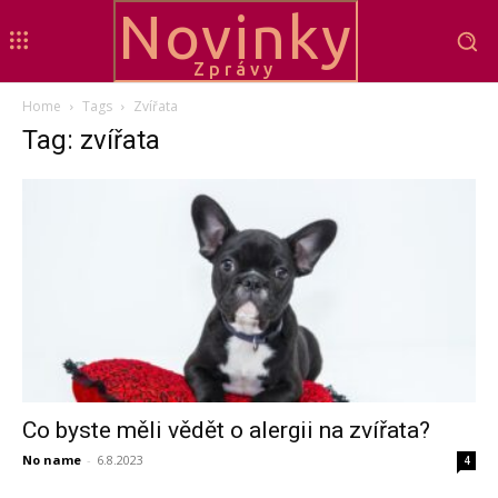
Novinky
Zprávy
Home
Tags
Zvířata
Tag: zvířata
Co byste měli vědět o alergii na zvířata?
No name
-
6.8.2023
4