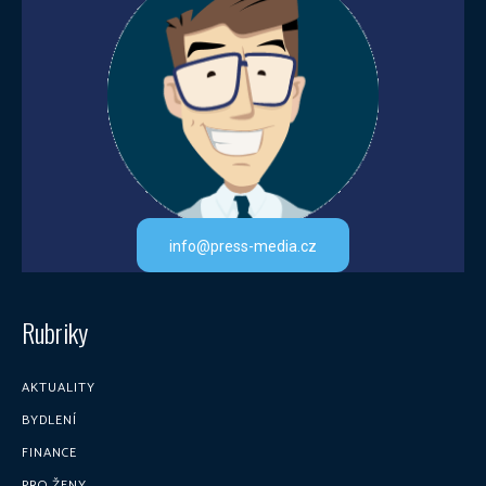
info@press-media.cz
Rubriky
AKTUALITY
BYDLENÍ
FINANCE
PRO ŽENY