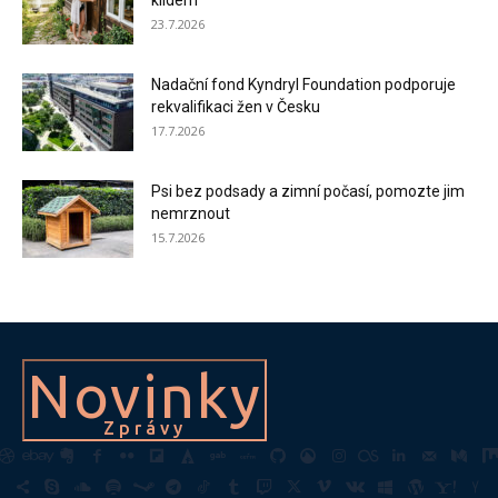
klidem
23.7.2026
Nadační fond Kyndryl Foundation podporuje
rekvalifikaci žen v Česku
17.7.2026
Psi bez podsady a zimní počasí, pomozte jim
nemrznout
15.7.2026
Novinky
Zprávy