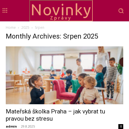
Novinky
Zprávy
Home
2025
Srpen
Monthly Archives: Srpen 2025
Mateřská školka Praha – jak vybrat tu
pravou bez stresu
admin
-
29.8.2025
0