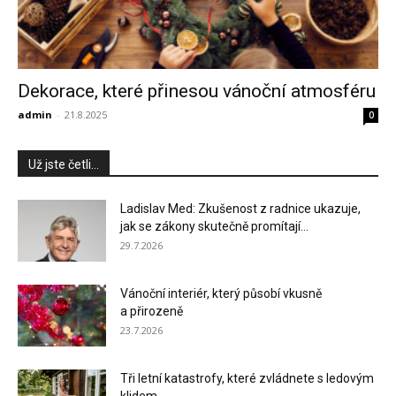
Dekorace, které přinesou vánoční atmosféru
admin
-
21.8.2025
0
Už jste četli...
Ladislav Med: Zkušenost z radnice ukazuje,
jak se zákony skutečně promítají...
29.7.2026
Vánoční interiér, který působí vkusně
a přirozeně
23.7.2026
Tři letní katastrofy, které zvládnete s ledovým