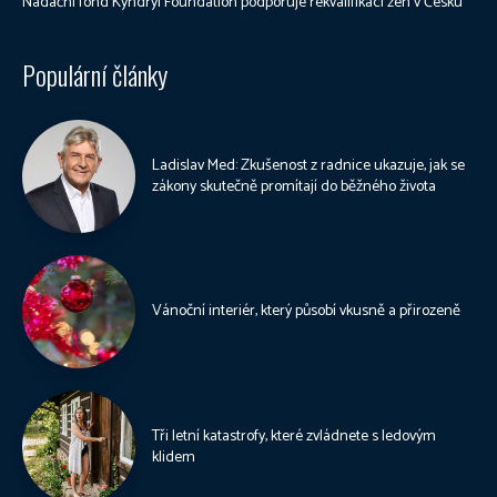
Nadační fond Kyndryl Foundation podporuje rekvalifikaci žen v Česku
Populární články
Ladislav Med: Zkušenost z radnice ukazuje, jak se
zákony skutečně promítají do běžného života
Vánoční interiér, který působí vkusně a přirozeně
Tři letní katastrofy, které zvládnete s ledovým
klidem