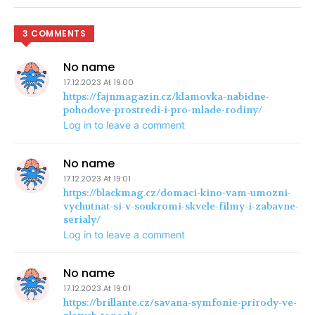
3 COMMENTS
No name
17.12.2023 At 19:00
https://fajnmagazin.cz/klamovka-nabidne-
pohodove-prostredi-i-pro-mlade-rodiny/
Log in to leave a comment
No name
17.12.2023 At 19:01
https://blackmag.cz/domaci-kino-vam-umozni-
vychutnat-si-v-soukromi-skvele-filmy-i-zabavne-
serialy/
Log in to leave a comment
No name
17.12.2023 At 19:01
https://brillante.cz/savana-symfonie-prirody-ve-