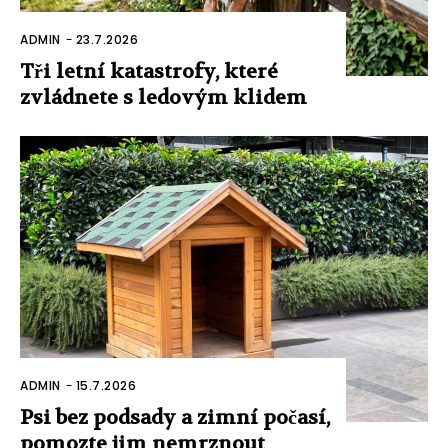
ADMIN
-
23.7.2026
Tři letní katastrofy, které
zvládnete s ledovým klidem
ADMIN
-
15.7.2026
Psi bez podsady a zimní počasí,
pomozte jim nemrznout