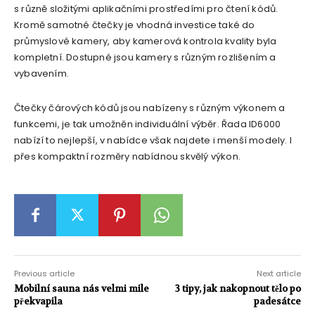
s různě složitými aplikačními prostředími pro čtení kódů.
Kromě samotné čtečky je vhodná investice také do
průmyslové kamery, aby kamerová kontrola kvality byla
kompletní. Dostupné jsou kamery s různým rozlišením a
vybavením.
Čtečky čárových kódů jsou nabízeny s různým výkonem a
funkcemi, je tak umožněn individuální výběr. Řada ID6000
nabízí to nejlepší, v nabídce však najdete i menší modely. I
přes kompaktní rozměry nabídnou skvělý výkon.
Previous article
Next article
Mobilní sauna nás velmi mile
3 tipy, jak nakopnout tělo po
překvapila
padesátce