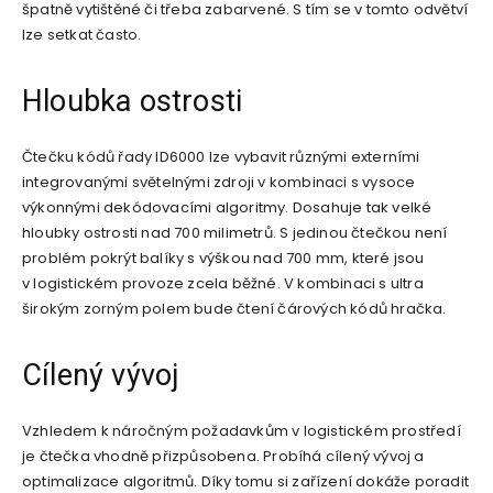
špatně vytištěné či třeba zabarvené. S tím se v tomto odvětví
lze setkat často.
Hloubka ostrosti
Čtečku kódů řady ID6000 lze vybavit různými externími
integrovanými světelnými zdroji v kombinaci s vysoce
výkonnými dekódovacími algoritmy. Dosahuje tak velké
hloubky ostrosti nad 700 milimetrů. S jedinou čtečkou není
problém pokrýt balíky s výškou nad 700 mm, které jsou
v logistickém provoze zcela běžné. V kombinaci s ultra
širokým zorným polem bude čtení čárových kódů hračka.
Cílený vývoj
Vzhledem k náročným požadavkům v logistickém prostředí
je čtečka vhodně přizpůsobena. Probíhá cílený vývoj a
optimalizace algoritmů. Díky tomu si zařízení dokáže poradit