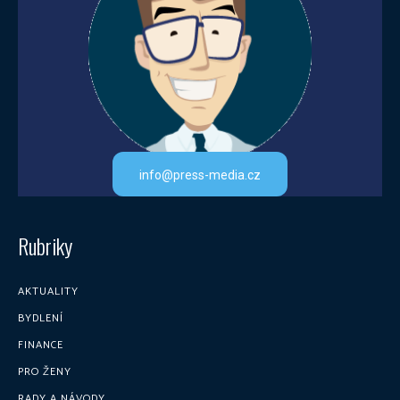
info@press-media.cz
Rubriky
AKTUALITY
BYDLENÍ
FINANCE
PRO ŽENY
RADY A NÁVODY