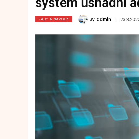
systém usnadní a
By
admin
RADY A NÁVODY
23.8.202