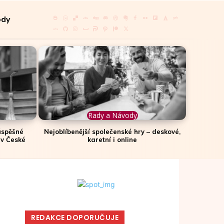
ody
Rady a Návody
úspěšné
Nejoblíbenější společenské hry – deskové,
 v České
karetní i online
REDAKCE DOPORUČUJE