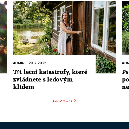
ADMIN
-
23.7.2026
ADM
Tři letní katastrofy, které
Ps
zvládnete s ledovým
po
klidem
n
LOAD MORE