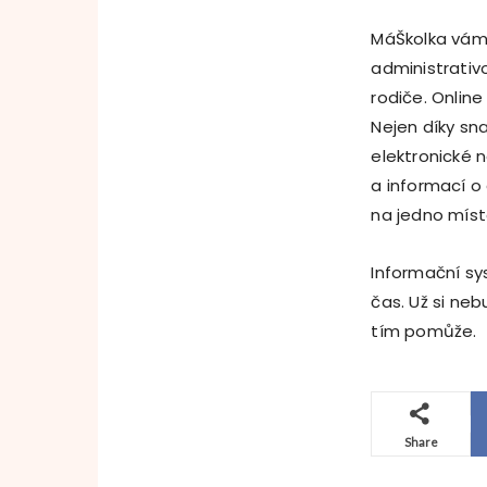
MáŠkolka vám 
administrativ
rodiče. Onlin
Nejen díky sn
elektronické 
a informací o 
na jedno místo
Informační sy
čas. Už si ne
tím pomůže.
Share