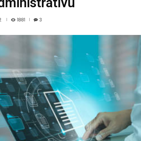
dministrativu
1881
2
3