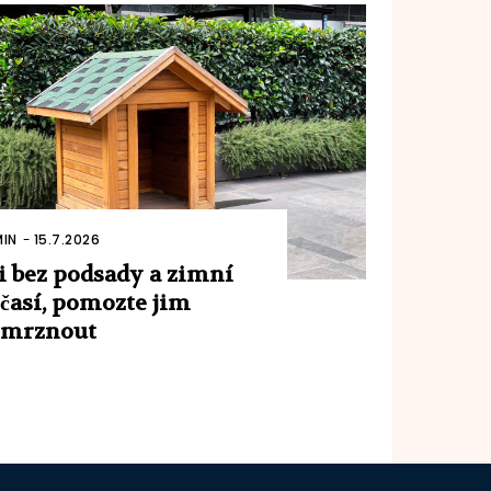
IN
-
15.7.2026
i bez podsady a zimní
časí, pomozte jim
emrznout