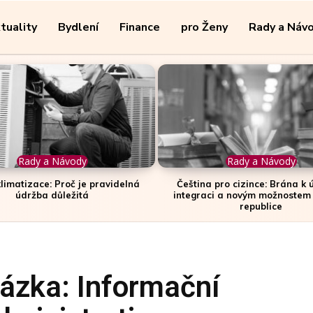
tuality
Bydlení
Finance
pro Ženy
Rady a Náv
Rady a Návody
Rady a Návody
klimatizace: Proč je pravidelná
Čeština pro cizince: Brána k 
údržba důležitá
integraci a novým možnostem
republice
ázka: Informační