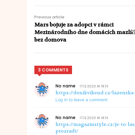
Previous article
Mars bojuje za adopci v rámci
Mezinárodního dne domácích mazlíč
bez domova
3 COMMENTS
No name
17.12.2023 At 18:13
https://denikvikend.cz/lazenska
Log in to leave a comment
No name
17.12.2023 At 18:13
https://magazinstyle.cz/je-to-la
prozradi/