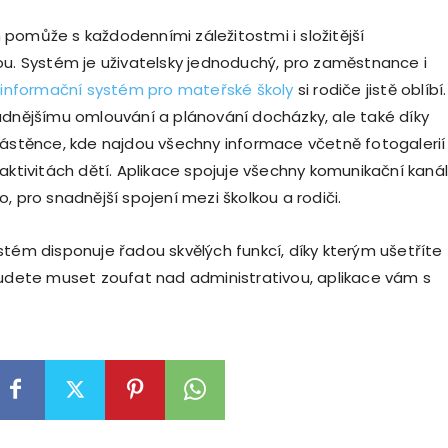
pomůže s každodenními záležitostmi i složitější
ou. Systém je uživatelsky jednoduchý, pro zaměstnance i
e
informační systém pro mateřské školy
si rodiče jistě oblíbí.
adnějšímu omlouvání a plánování docházky, ale také díky
nástěnce, kde najdou všechny informace včetně fotogalerií
aktivitách dětí. Aplikace spojuje všechny komunikační kaná
, pro snadnější spojení mezi školkou a rodiči.
stém disponuje řadou skvělých funkcí, díky kterým ušetříte
budete muset zoufat nad administrativou, aplikace vám s