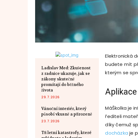
Elektronická 
budete mít pře
Ladislav Med: Zkušenost
kterým se spr
z radnice ukazuje, jak se
zákony skutečně
promítají do běžného
Aplikace
života
29.7.2026
MáŠkolka je i
Vánoční interiér, který
působí vkusně a přirozeně
řediteli mateř
23.7.2026
díky čemuž sp
docházka
je p
Tři letní katastrofy, které