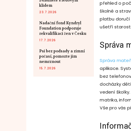
zvládnete s ledovým
přehled o poč
klidem
školné a stra
23.7.2026
platbu doručí 
Nadační fond Kyndryl
ušetří starost
Foundation podporuje
rekvalifikaci žen v Česku
17.7.2026
Správa m
Psi bez podsady a zimní
počasí, pomozte jim
Správa mateř
nemrznout
aplikace. Sys
15.7.2026
bez telefonová
docházky dětí
vedení školky
matrika, info
Vše pro vás př
Informač