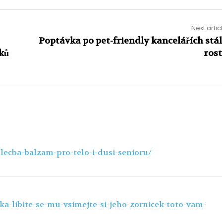
Next artic
Poptávka po pet-friendly kancelářích stá
ků
ros
-lecba-balzam-pro-telo-i-dusi-senioru/
ska-libite-se-mu-vsimejte-si-jeho-zornicek-toto-vam-