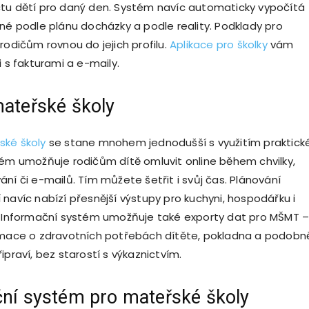
tu dětí pro daný den. Systém navíc automaticky vypočítá
vné podle plánu docházky a podle reality. Podklady pro
rodičům rovnou do jejich profilu.
Aplikace pro školky
vám
i s fakturami a e-maily.
ateřské školy
ské školy
se stane mnohem jednodušší s využitím praktick
tém umožňuje rodičům dítě omluvit online během chvilky,
ní či e-mailů. Tím můžete šetřit i svůj čas. Plánování
 navíc nabízí přesnější výstupy pro kuchyni, hospodářku i
. Informační systém umožňuje také exporty dat pro MŠMT 
rmace o zdravotních potřebách dítěte, pokladna a podobn
ipraví, bez starostí s výkaznictvím.
ní systém pro mateřské školy