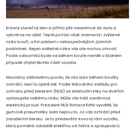
Krásný slunečný den si přímo ptá nasednout do auta a
vybrat se na výlet. Teplé počasí však znamená i zvýšené
riziko bouří, a tím pádem i nebezpečnějších jízdních
podmínek. Nejen viditelné rizika vás ale mohou ohrozit.
Podle odborníků byste se během bouře neměli v žádném
případě chytat těchto částí vozidla.
Navzdory zdánlivému pocitu, že vás auto během bouřky
ochrání, není to úplně tak. Podle Národního institutu pro
ochranu před bleskem (NLSI) se stisknutím kliky na dveřích
vystavujete velkému riziku. Může vás totiž zasáhnout
elektrický proud. Prezident NLSI Richard Kithil vysvětlil, že
gumové pneumatiky auta nejsou to, co vás ochrání před
zasažením blesku. Je to především kovový rám vozidla,
který pomáhá odvádět elektřinu od řidiče a spolujezdců.