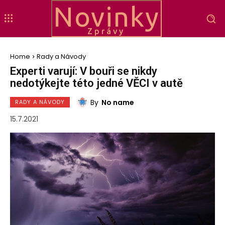
Novinky
Zprávy
Home
Rady a Návody
Experti varují: V bouři se nikdy
nedotýkejte této jedné VĚCI v autě
By
No name
RADY A NÁVODY
15.7.2021