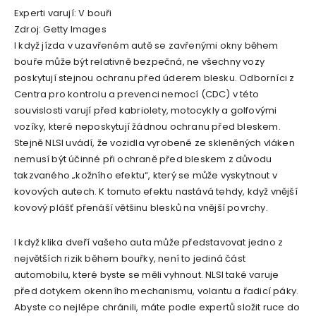
Experti varují: V bouři
Zdroj: Getty Images
I když jízda v uzavřeném autě se zavřenými okny během
bouře může být relativně bezpečná, ne všechny vozy
poskytují stejnou ochranu před úderem blesku. Odborníci z
Centra pro kontrolu a prevenci nemocí (CDC) v této
souvislosti varují před kabriolety, motocykly a golfovými
vozíky, které neposkytují žádnou ochranu před bleskem.
Stejně NLSI uvádí, že vozidla vyrobené ze skleněných vláken
nemusí být účinné při ochraně před bleskem z důvodu
takzvaného „kožního efektu“, který se může vyskytnout v
kovových autech. K tomuto efektu nastává tehdy, když vnější
kovový plášť přenáší většinu blesků na vnější povrchy.
I když klika dveří vašeho auta může představovat jedno z
největších rizik během bouřky, není to jediná část
automobilu, které byste se měli vyhnout. NLSI také varuje
před dotykem okenního mechanismu, volantu a řadicí páky.
Abyste co nejlépe chránili, máte podle expertů složit ruce do