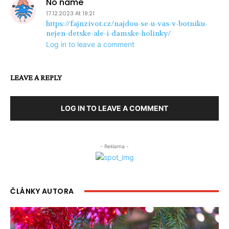
No name
17.12.2023 At 19:21
https://fajnzivot.cz/najdou-se-u-vas-v-botniku-
nejen-detske-ale-i-damske-holinky/
Log in to leave a comment
LEAVE A REPLY
LOG IN TO LEAVE A COMMENT
- Reklama -
ČLÁNKY AUTORA