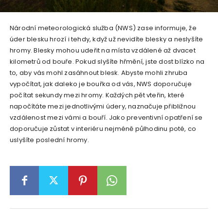
Národní meteorologická služba (NWS) zase informuje, že
úder blesku hrozí i tehdy, když už nevidíte blesky a neslyšíte
hromy. Blesky mohou udeřit na místa vzdálené až dvacet
kilometrů od bouře. Pokud slyšíte hřmění, jste dost blízko na
to, aby vás mohl zasáhnout blesk. Abyste mohli zhruba
vypočítat, jak daleko je bouřka od vás, NWS doporučuje
počítat sekundy mezi hromy. Každých pět vteřin, které
napočítáte mezi jednotlivými údery, naznačuje přibližnou
vzdálenost mezi vámi a bouří. Jako preventivní opatření se
doporučuje zůstat v interiéru nejméně půlhodinu poté, co
uslyšíte poslední hromy.