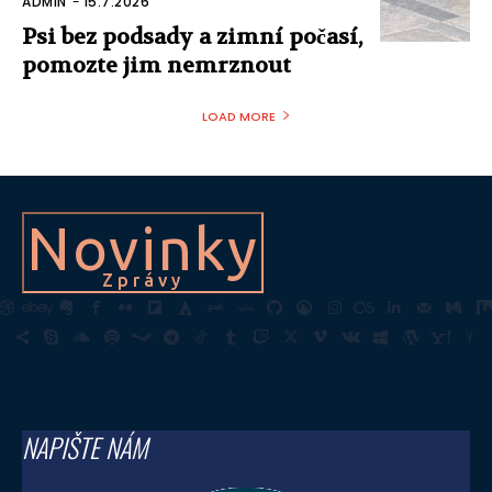
ADMIN
-
15.7.2026
Psi bez podsady a zimní počasí,
pomozte jim nemrznout
LOAD MORE
Novinky
Zprávy
NAPIŠTE NÁM