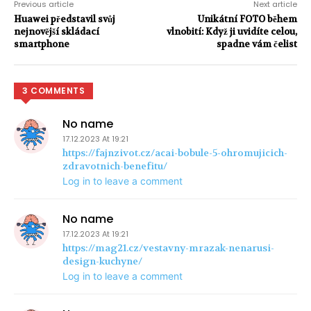
Previous article
Next article
Huawei představil svůj
Unikátní FOTO během
nejnovější skládací
vlnobití: Když ji uvidíte celou,
smartphone
spadne vám čelist
3 COMMENTS
No name
17.12.2023 At 19:21
https://fajnzivot.cz/acai-bobule-5-ohromujicich-
zdravotnich-benefitu/
Log in to leave a comment
No name
17.12.2023 At 19:21
https://mag21.cz/vestavny-mrazak-nenarusi-
design-kuchyne/
Log in to leave a comment