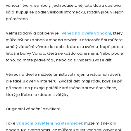
vánoční tvary, symboly, jednoduše z něj tato doba doslova
sálá. Kupují se podle velikosti stromečku, rozdíly jsou v jejich
průměrech.
Velmi žádaný a oblíbený je i
věnec na dveře vánoční
, který
může být nazdoben v mnoha brvách. Každoročně si můžete
umělý vánoční věnec dozdobit k obrazu svému. Např. podle
letošní barvy Vánoc, která se každoročně mění. Nebo podle
toho, co máte právě rádi, nebo co si vyberou vaše děti.
Věnec na dveře můžete umísťovat nejen u vstupních dveří,
ale také u dveří v interiéru. Zvláště děti mají rády, když se při
příchodu do pokoje potěší z krásného barevného věnce,
který je třeba i ozdoben světýlky.
Originální vánoční osvětlení
Také
vánoční osvětlení na stromeček
může mít několik
podob. Na svetstromku.cz můžete koupit vánoční osvětlení,