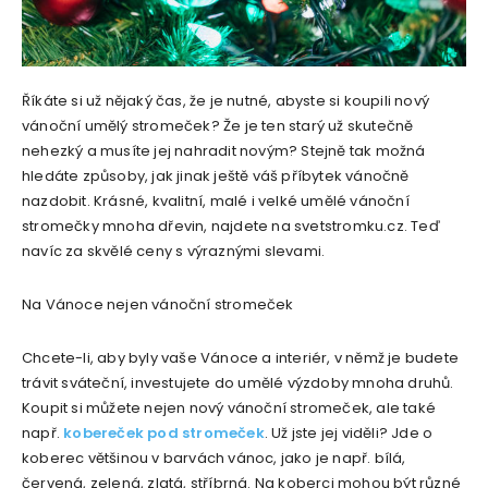
Říkáte si už nějaký čas, že je nutné, abyste si koupili nový
vánoční umělý stromeček? Že je ten starý už skutečně
nehezký a musíte jej nahradit novým? Stejně tak možná
hledáte způsoby, jak jinak ještě váš příbytek vánočně
nazdobit. Krásné, kvalitní, malé i velké umělé vánoční
stromečky mnoha dřevin, najdete na svetstromku.cz. Teď
navíc za skvělé ceny s výraznými slevami.
Na Vánoce nejen vánoční stromeček
Chcete-li, aby byly vaše Vánoce a interiér, v němž je budete
trávit sváteční, investujete do umělé výzdoby mnoha druhů.
Koupit si můžete nejen nový vánoční stromeček, ale také
např.
kobereček pod stromeček
. Už jste jej viděli? Jde o
koberec většinou v barvách vánoc, jako je např. bílá,
červená, zelená, zlatá, stříbrná. Na koberci mohou být různé