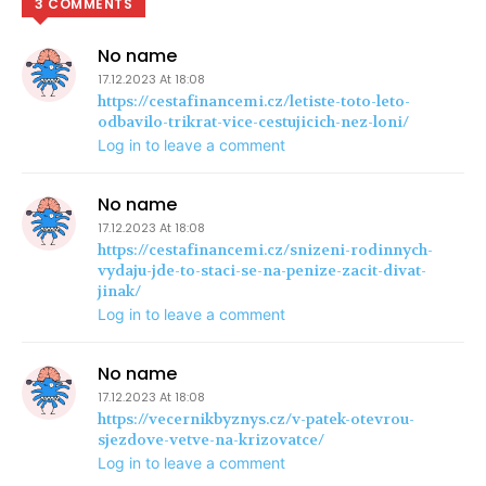
3 COMMENTS
No name
17.12.2023 At 18:08
https://cestafinancemi.cz/letiste-toto-leto-
odbavilo-trikrat-vice-cestujicich-nez-loni/
Log in to leave a comment
No name
17.12.2023 At 18:08
https://cestafinancemi.cz/snizeni-rodinnych-
vydaju-jde-to-staci-se-na-penize-zacit-divat-
jinak/
Log in to leave a comment
No name
17.12.2023 At 18:08
https://vecernikbyznys.cz/v-patek-otevrou-
sjezdove-vetve-na-krizovatce/
Log in to leave a comment