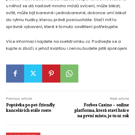
u něhož se dá nastavit mnoho módů svícení, může blikat,
svítit, může být barevné i jednobarevné, dokonce umí blikat
do rytmu hudby, kterou právě posloucháte. Stačí mít to
správné vybavení, které k tomuto osvětlení potřebujete.
Více informací najdete na svetstromku.cz. Podívejte se a
kupte si zboží, s jehož kvalitou i cenou budete jistě spokojeni.
Previous article
Next article
Poptávka po pet-friendly
Forbes Casino – online
kancelářích stále roste
platforma, která staví hráče
na první místo, je tu už rok