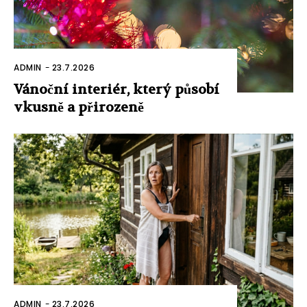
ADMIN
-
23.7.2026
Vánoční interiér, který působí
vkusně a přirozeně
ADMIN
-
23.7.2026