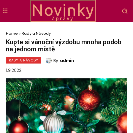
Novinky
Zprávy
Home
Rady a Návody
Kupte si vánoční výzdobu mnoha podob
na jednom místě
By
admin
RADY A NÁVODY
1.9.2022