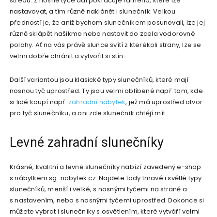
středu. Z nosné tyče dál pokračuje rameno, které lze
nastavovat, a tím různě naklánět i slunečník. Velkou
předností je, že aniž bychom slunečníkem posunovali, lze jej
různě sklápět našikmo nebo nastavit do zcela vodorovné
polohy. Ať na vás právě slunce svítí z kterékoli strany, lze se
velmi dobře chránit a vytvořit si stín.
Další variantou jsou klasické typy slunečníků, které mají
nosnou tyč uprostřed. Ty jsou velmi oblíbené např. tam, kde
si lidé koupí např.
zahradní nábytek
, jež má uprostřed otvor
pro tyč slunečníku, a oni zde slunečník chtějí mít.
Levné zahradní slunečníky
Krásné, kvalitní a levné slunečníky nabízí zavedený e-shop
s nábytkem sg-nabytek.cz. Najdete tady tmavé i světlé typy
slunečníků, menší i velké, s nosnými tyčemi na straně a
s nastavením, nebo s nosnými tyčemi uprostřed. Dokonce si
můžete vybrat i slunečníky s osvětlením, které vytváří velmi