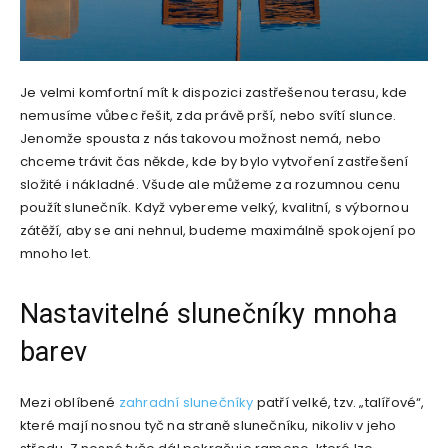
Je velmi komfortní mít k dispozici zastřešenou terasu, kde
nemusíme vůbec řešit, zda právě prší, nebo svítí slunce.
Jenomže spousta z nás takovou možnost nemá, nebo
chceme trávit čas někde, kde by bylo vytvoření zastřešení
složité i nákladné. Všude ale můžeme za rozumnou cenu
použít slunečník. Když vybereme velký, kvalitní, s výbornou
zátěží, aby se ani nehnul, budeme maximálně spokojení po
mnoho let.
Nastavitelné slunečníky mnoha
barev
Mezi oblíbené
zahradní slunečníky
patří velké, tzv. „talířové“,
které mají nosnou tyč na straně slunečníku, nikoliv v jeho