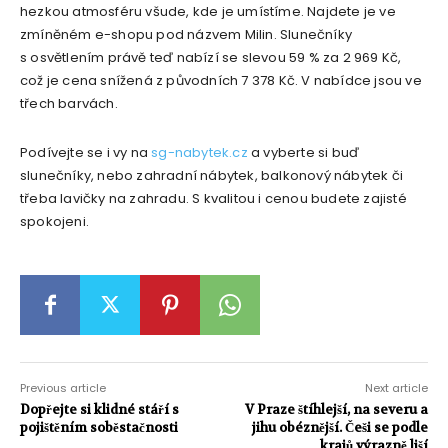
hezkou atmosféru všude, kde je umístíme. Najdete je ve
zmíněném e-shopu pod názvem Milin. Slunečníky
s osvětlením právě teď nabízí se slevou 59 % za 2 969 Kč,
což je cena snížená z původních 7 378 Kč. V nabídce jsou ve
třech barvách.
Podívejte se i vy na
sg-nabytek.cz
a vyberte si buď
slunečníky, nebo zahradní nábytek, balkonový nábytek či
třeba lavičky na zahradu. S kvalitou i cenou budete zajisté
spokojeni.
Previous article
Next article
Dopřejte si klidné stáří s
V Praze štíhlejší, na severu a
pojištěním soběstačnosti
jihu obéznější. Češi se podle
krajů výrazně liší