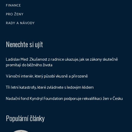
FINANCE
PRO ŽENY
RADY A NÁVODY
Nenechte si ujít
Ladislav Med: Zkušenost z radnice ukazuje, jak se zákony skutečně
promítají do běžného života
Vánoční interiér, který působí vkusně a přirozeně
Tři letní katastrofy, které zvládnete s ledovým klidem
Nadační fond Kyndryl Foundation podporuje rekvalifikaci žen v Česku
Populární články