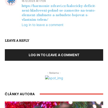
16.12.2023 At 17:09
https://harmonie-zdravi.cz/kaloricky-deficit-
neni-hladoveni-pokud-se-zamerite-na-tento-
element-zhubnete-a-nebudete-bojovat-s-
vlastnim-telem/
Log in to leave a comment
LEAVE A REPLY
LOG IN TO LEAVE A COMMENT
- Reklama -
ČLÁNKY AUTORA