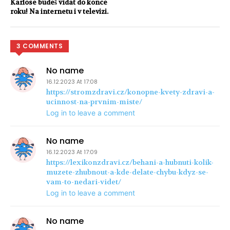
Karlose budeš vídat do konce
roku! Na internetu i v televizi.
3 COMMENTS
No name
16.12.2023 At 17:08
https://stromzdravi.cz/konopne-kvety-zdravi-a-
ucinnost-na-prvnim-miste/
Log in to leave a comment
No name
16.12.2023 At 17:09
https://lexikonzdravi.cz/behani-a-hubnuti-kolik-
muzete-zhubnout-a-kde-delate-chybu-kdyz-se-
vam-to-nedari-videt/
Log in to leave a comment
No name