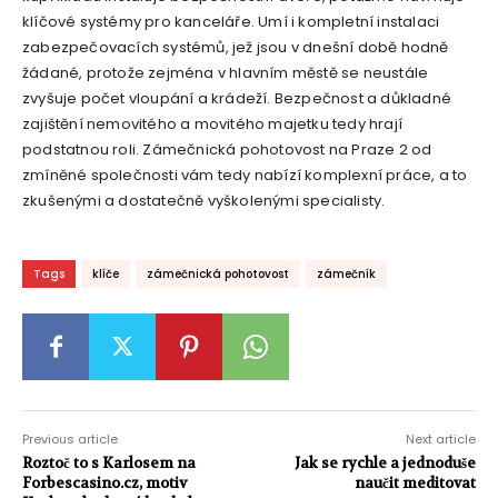
klíčové systémy pro kanceláře. Umí i kompletní instalaci
zabezpečovacích systémů, jež jsou v dnešní době hodně
žádané, protože zejména v hlavním městě se neustále
zvyšuje počet vloupání a krádeží. Bezpečnost a důkladné
zajištění nemovitého a movitého majetku tedy hrají
podstatnou roli. Zámečnická pohotovost na Praze 2 od
zmíněné společnosti vám tedy nabízí komplexní práce, a to
zkušenými a dostatečně vyškolenými specialisty.
Tags
klíče
zámečnická pohotovost
zámečník
Previous article
Next article
Roztoč to s Karlosem na
Jak se rychle a jednoduše
Forbescasino.cz, motiv
naučit meditovat