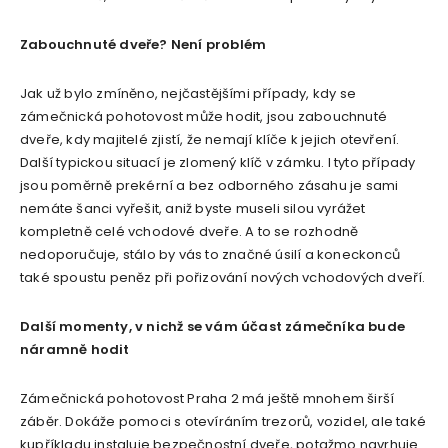
Zabouchnuté dveře? Není problém
Jak už bylo zmíněno, nejčastějšími případy, kdy se
zámečnická pohotovost může hodit, jsou zabouchnuté
dveře, kdy majitelé zjistí, že nemají klíče k jejich otevření.
Další typickou situací je zlomený klíč v zámku. I tyto případy
jsou poměrně prekérní a bez odborného zásahu je sami
nemáte šanci vyřešit, aniž byste museli silou vyrážet
kompletně celé vchodové dveře. A to se rozhodně
nedoporučuje, stálo by vás to značné úsilí a koneckonců
také spoustu peněz při pořizování nových vchodových dveří.
Další momenty, v nichž se vám účast zámečníka bude
náramně hodit
Zámečnická pohotovost Praha 2 má ještě mnohem širší
záběr. Dokáže pomoci s otevíráním trezorů, vozidel, ale také
kupříkladu instaluje bezpečnostní dveře, potažmo navrhuje