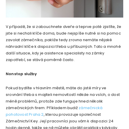
V případě, že si zabouchnete dveře a teprve poté zjistíte, že
jste si nechali klíče doma, bude nejspíše nutné si na pomoc
zavolat zámečníka, pakliže tedy zrovna nemáte nějaké
náhradní klíče k dispozici třeba u příbuzných. Tato a mnohé
další situace, kdy je asistence specialisty na zámky
zapotřebí, se stává poměrně často.
Nonstop služby
Pokud bydlíte v hlavním městě, máte do jisté míry ve
srovnání třeba s majiteli nemovitostí někde na vsích, o dost
méně problémů, protože zde funguje hned několik
zámečnických firem. Příkladem budiž
zámečnická
pohotovost Praha 2
, kterou provozuje společnost
Zámečnictví Key. Její pracovníci jsou vám k dispozici 24
hodin denně, takže se ně můžete obrátit prakticky kdykoliv.