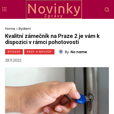
Novinky
Zprávy
Home
Bydlení
Kvalitní zámečník na Praze 2 je vám k
dispozici v rámci pohotovosti
By
No name
BYDLENÍ
RADY A NÁVODY
28.11.2022