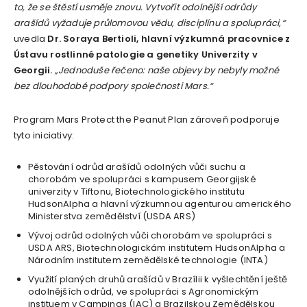
to, že se štěstí usměje znovu. Vytvořit odolnější odrůdy
arašídů vyžaduje průlomovou vědu, disciplínu a spolupráci,“
uvedla
Dr. Soraya Bertioli, hlavní výzkumná pracovnice z
Ústavu rostlinné patologie a genetiky Univerzity v
Georgii.
„Jednoduše řečeno: naše objevy by nebyly možné
bez dlouhodobé podpory společnosti Mars.“
Program Mars Protect the Peanut Plan zároveň podporuje
tyto iniciativy:
Pěstování odrůd arašídů odolných vůči suchu a
chorobám ve spolupráci s kampusem Georgijské
univerzity v Tiftonu, Biotechnologického institutu
HudsonAlpha a hlavní výzkumnou agenturou amerického
Ministerstva zemědělství (USDA ARS)
Vývoj odrůd odolných vůči chorobám ve spolupráci s
USDA ARS, Biotechnologickám institutem HudsonAlpha a
Národním institutem zemědělské technologie (INTA)
Využití planých druhů arašídů v Brazílii k vyšlechtění ještě
odolnějších odrůd, ve spolupráci s Agronomickým
instituem v Campinas (IAC) a Brazilskou Zemědělskou