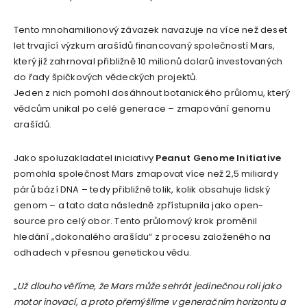
Tento mnohamilionový závazek navazuje na více než deset
let trvající výzkum arašídů financovaný společností Mars,
který již zahrnoval přibližně 10 milionů dolarů investovaných
do řady špičkových vědeckých projektů.
Jeden z nich pomohl dosáhnout botanického průlomu, který
vědcům unikal po celé generace – zmapování genomu
arašídů.
Jako spoluzakladatel iniciativy
Peanut Genome Initiative
pomohla společnost Mars zmapovat více než 2,5 miliardy
párů bází DNA – tedy přibližně tolik, kolik obsahuje lidský
genom – a tato data následně zpřístupnila jako open-
source pro celý obor. Tento průlomový krok proměnil
hledání „dokonalého arašídu“ z procesu založeného na
odhadech v přesnou genetickou vědu.
„
Už dlouho věříme, že Mars může sehrát jedinečnou roli jako
motor inovací, a proto přemýšlíme v generačním horizontu a