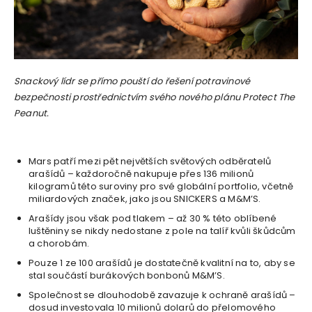
Snackový lídr se přímo pouští do řešení potravinové
bezpečnosti prostřednictvím svého nového plánu Protect The
Peanut.
Mars patří mezi pět největších světových odběratelů
arašídů – každoročně nakupuje přes 136 milionů
kilogramů této suroviny pro své globální portfolio, včetně
miliardových značek, jako jsou SNICKERS a M&M’S.
Arašídy jsou však pod tlakem – až 30 % této oblíbené
luštěniny se nikdy nedostane z pole na talíř kvůli škůdcům
a chorobám.
Pouze 1 ze 100 arašídů je dostatečně kvalitní na to, aby se
stal součástí burákových bonbonů M&M’S.
Společnost se dlouhodobě zavazuje k ochraně arašídů –
dosud investovala 10 milionů dolarů do přelomového