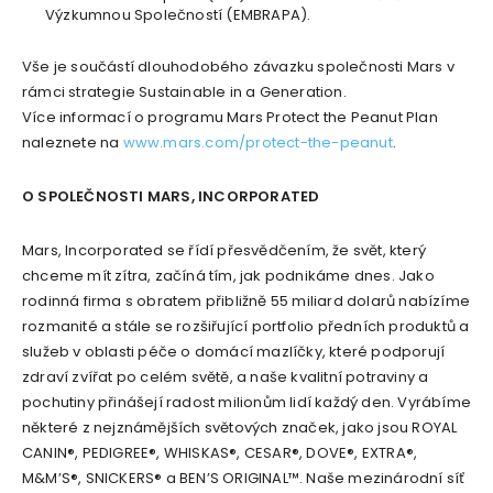
Výzkumnou Společností (EMBRAPA).
Vše je součástí dlouhodobého závazku společnosti Mars v
rámci strategie Sustainable in a Generation.
Více informací o programu Mars Protect the Peanut Plan
naleznete na
www.mars.com/protect-the-peanut
.
O SPOLEČNOSTI MARS, INCORPORATED
Mars, Incorporated se řídí přesvědčením, že svět, který
chceme mít zítra, začíná tím, jak podnikáme dnes. Jako
rodinná firma s obratem přibližně 55 miliard dolarů nabízíme
rozmanité a stále se rozšiřující portfolio předních produktů a
služeb v oblasti péče o domácí mazlíčky, které podporují
zdraví zvířat po celém světě, a naše kvalitní potraviny a
pochutiny přinášejí radost milionům lidí každý den. Vyrábíme
některé z nejznámějších světových značek, jako jsou ROYAL
CANIN®, PEDIGREE®, WHISKAS®, CESAR®, DOVE®, EXTRA®,
M&M’S®, SNICKERS® a BEN’S ORIGINAL™. Naše mezinárodní síť