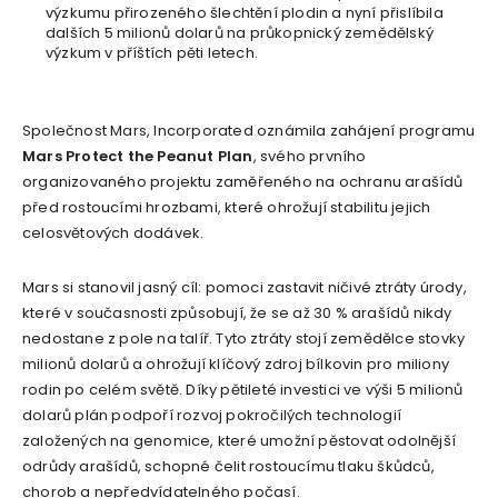
výzkumu přirozeného šlechtění plodin a nyní přislíbila
dalších 5 milionů dolarů na průkopnický zemědělský
výzkum v příštích pěti letech.
Společnost Mars, Incorporated oznámila zahájení programu
Mars Protect the Peanut Plan
, svého prvního
organizovaného projektu zaměřeného na ochranu arašídů
před rostoucími hrozbami, které ohrožují stabilitu jejich
celosvětových dodávek.
Mars si stanovil jasný cíl: pomoci zastavit ničivé ztráty úrody,
které v současnosti způsobují, že se až 30 % arašídů nikdy
nedostane z pole na talíř. Tyto ztráty stojí zemědělce stovky
milionů dolarů a ohrožují klíčový zdroj bílkovin pro miliony
rodin po celém světě. Díky pětileté investici ve výši 5 milionů
dolarů plán podpoří rozvoj pokročilých technologií
založených na genomice, které umožní pěstovat odolnější
odrůdy arašídů, schopné čelit rostoucímu tlaku škůdců,
chorob a nepředvídatelného počasí.