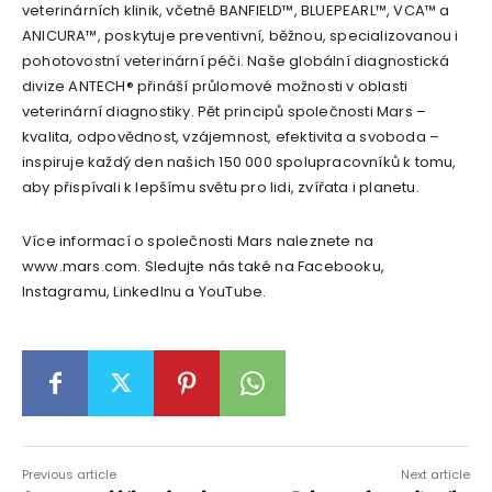
veterinárních klinik, včetně BANFIELD™, BLUEPEARL™, VCA™ a
ANICURA™, poskytuje preventivní, běžnou, specializovanou i
pohotovostní veterinární péči. Naše globální diagnostická
divize ANTECH® přináší průlomové možnosti v oblasti
veterinární diagnostiky. Pět principů společnosti Mars –
kvalita, odpovědnost, vzájemnost, efektivita a svoboda –
inspiruje každý den našich 150 000 spolupracovníků k tomu,
aby přispívali k lepšímu světu pro lidi, zvířata i planetu.
Více informací o společnosti Mars naleznete na
www.mars.com. Sledujte nás také na Facebooku,
Instagramu, LinkedInu a YouTube.
Previous article
Next article