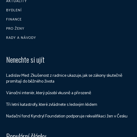
AKTUALITY
BYDLENÍ
FINANCE
PRO ŽENY
RADY A NÁVODY
Nenechte si ujít
Ladislav Med: Zkušenost z radnice ukazuje, jak se zákony skutečně
promítají do běžného života
Vánoční interiér, který působí vkusně a přirozeně
Tři letní katastrofy, které zvládnete s ledovým klidem
Nadační fond Kyndryl Foundation podporuje rekvalifikaci žen v Česku
Populární články