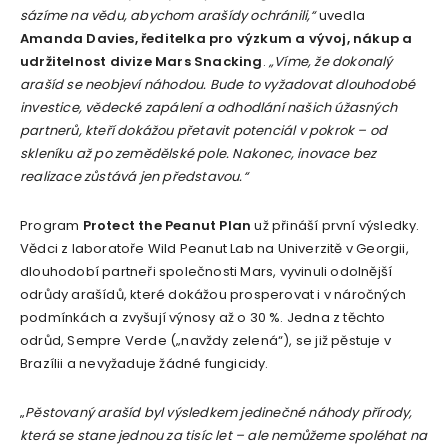
sázíme na vědu, abychom arašídy ochránili,“
uvedla
Amanda Davies, ředitelka pro výzkum a vývoj, nákup a
udržitelnost divize Mars Snacking
.
„Víme, že dokonalý
arašíd se neobjeví náhodou. Bude to vyžadovat dlouhodobé
investice, vědecké zapálení a odhodlání našich úžasných
partnerů, kteří dokážou přetavit potenciál v pokrok – od
skleníku až po zemědělské pole. Nakonec, inovace bez
realizace zůstává jen představou.“
Program
Protect the Peanut Plan
už přináší první výsledky.
Vědci z laboratoře Wild Peanut Lab na Univerzitě v Georgii,
dlouhodobí partneři společnosti Mars, vyvinuli odolnější
odrůdy arašídů, které dokážou prosperovat i v náročných
podmínkách a zvyšují výnosy až o 30 %. Jedna z těchto
odrůd, Sempre Verde („navždy zelená“), se již pěstuje v
Brazílii a nevyžaduje žádné fungicidy.
„
Pěstovaný arašíd byl výsledkem jedinečné náhody přírody,
která se stane jednou za tisíc let – ale nemůžeme spoléhat na