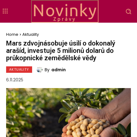
Novinky
Zprávy
Home
Aktuality
Mars zdvojnásobuje úsilí o dokonalý
arašíd, investuje 5 milionů dolarů do
průkopnické zemědělské vědy
By
admin
AKTUALITY
6.11.2025