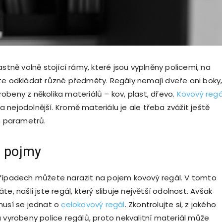
astně volně stojící rámy, které jsou vyplněny policemi, na
te odkládat různé předměty. Regály nemají dveře ani boky
obeny z několika materiálů – kov, plast, dřevo.
Kovový regá
 nejodolnější. Kromě materiálu je ale třeba zvážit ještě
ch parametrů.
a pojmy
řípadech můžete narazit na pojem kovový regál. V tomto
te, našli jste regál, který slibuje největší odolnost. Avšak
musí se jednat o
celokovový regál
. Zkontrolujte si, z jakého
u vyrobeny police regálů, proto nekvalitní materiál může