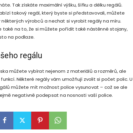
máte. Tak získáte maximální výšku, šířku a délku regálů.
abízí takový regál, který byste si představovali, můžete
 některých výrobců a nechat si vyrobit regály na míru.
aké na to, že si můžete pořídit také nástěnné stojany,
ísto na podlaze.
ašeho regálu
iska můžete vybírat nejenom z materiálů a rozměrů, ale
 funkcí. Některé regály vám umožňují zvolit si počet polic. U
egálů můžete mít možnost police vysunovat – což se ale
jmě negativně podepsat na nosnosti vaší police.