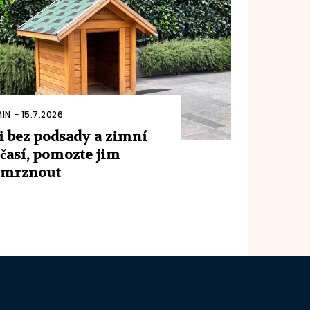
IN
-
15.7.2026
i bez podsady a zimní
časí, pomozte jim
emrznout