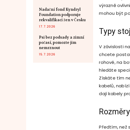
výrazně ovliv
Nadační fond Kyndryl
mohou být použ
Foundation podporuje
rekvalifikaci žen v Česku
17.7.2026
Typy sto
Psi bez podsady a zimní
počasí, pomozte jim
V závislosti 
nemrznout
chcete postav
15.7.2026
rohové, na bo
hledáte speci
Získáte tím n
kabelů, nabízí
dají kabely pr
Rozměry
Předtím, než s