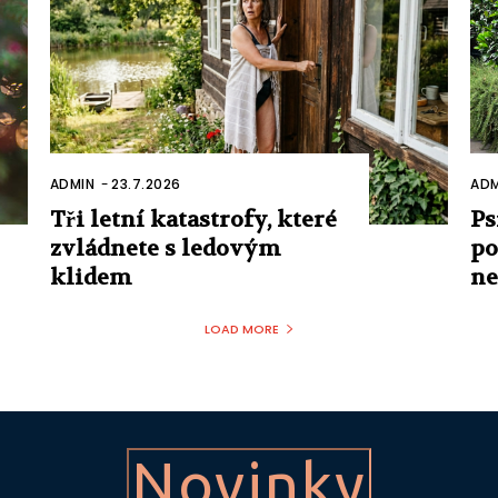
ADMIN
-
23.7.2026
ADM
Tři letní katastrofy, které
Ps
zvládnete s ledovým
po
klidem
n
LOAD MORE
Novinky