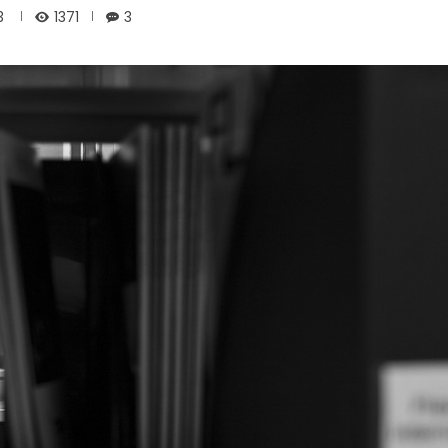
1371
3
3