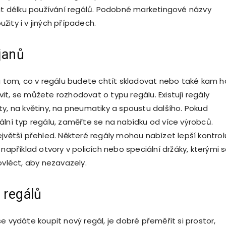
nit délku používání regálů. Podobné marketingové názvy
ity i v jiných případech.
janů
na tom, co v regálu budete chtít skladovat nebo také kam h
it, se můžete rozhodovat o typu regálu. Existují regály
ty, na květiny, na pneumatiky a spoustu dalšího. Pokud
ální typ regálu, zaměřte se na nabídku od více výrobců.
ejvětší přehled. Některé regály mohou nabízet lepší kontrol
 například otvory v policích nebo speciální držáky, kterými 
ovléct, aby nezavazely.
 regálů
e vydáte koupit nový regál, je dobré přeměřit si prostor,