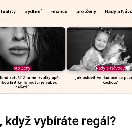
tuality
Bydlení
Finance
pro Ženy
Rady a Náv
pro Ženy
Rady a Návody
ená retuš? Známé rivalky opět
Jak oslavit Velikonoce se ps
lbou kritiky, fanoušci je vůbec
kočkou?
nešetří
, když vybíráte regál?