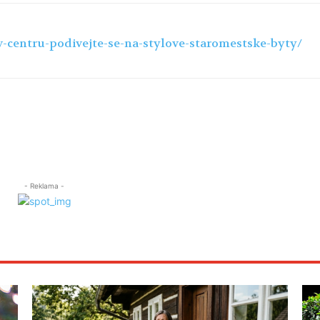
-v-centru-podivejte-se-na-stylove-staromestske-byty/
- Reklama -