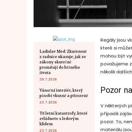
Regály jsou vl
které si může
Ladislav Med: Zkušenost
mohou být vyr
z radnice ukazuje, jak se
zákony skutečně
považujeme za
promítají do běžného
několik další
života
29.7.2026
Pozor n
Vánoční interiér, který
působí vkusně a přirozeně
23.7.2026
V některých p
případě zajásá
Tři letní katastrofy, které
zvládnete s ledovým
pozor. To, ne
klidem
materiálu jso
23.7.2026