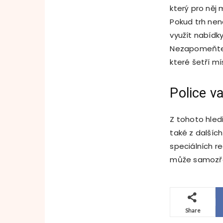
který pro něj 
Pokud trh nen
využít nabídky
Nezapomeňte t
které šetří m
Police v
Z tohoto hled
také z dalších
speciálních r
může samozře
Share