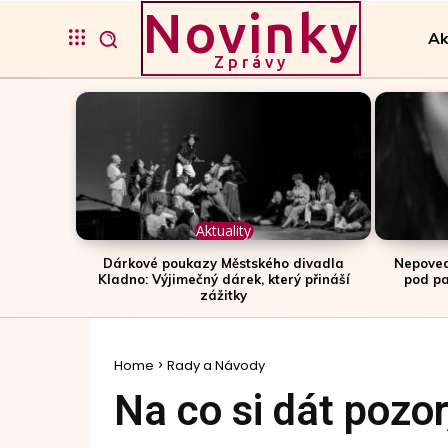
Novinky
Ak
Zprávy
Aktuality
Dárkové poukazy Městského divadla
Nepoved
Kladno: Výjimečný dárek, který přináší
pod pa
zážitky
Home
Rady a Návody
Na co si dát pozor