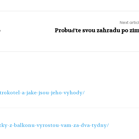
Next artic
o
Probuďte svou zahradu po zi
ktrokotel-a-jake-jsou-jeho-vyhody/
listky-z-balkonu-vyrostou-vam-za-dva-tydny/