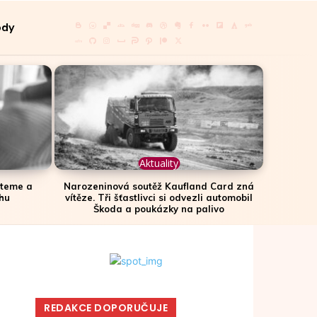
ody
Aktuality
steme a
Narozeninová soutěž Kaufland Card zná
hu
vítěze. Tři šťastlivci si odvezli automobil
Škoda a poukázky na palivo
REDAKCE DOPORUČUJE