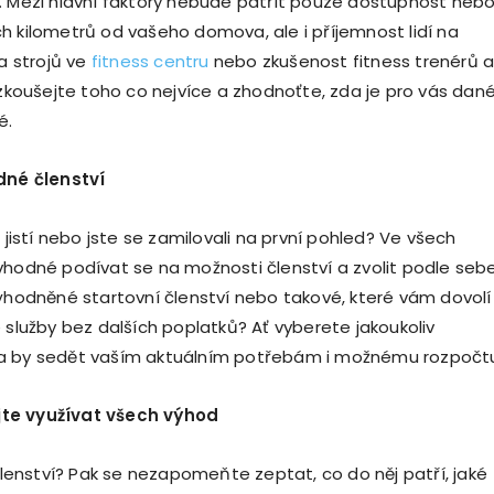
. Mezi hlavní faktory nebude patřit pouze dostupnost neb
h kilometrů od vašeho domova, ale i příjemnost lidí na
ta strojů ve
fitness centru
nebo zkušenost fitness trenérů 
Vyzkoušejte toho co nejvíce a zhodnoťte, zda je pro vás dan
é.
dné členství
ě jistí nebo jste se zamilovali na první pohled? Ve všech
vhodné podívat se na možnosti členství a zvolit podle sebe
výhodněné startovní členství nebo takové, které vám dovolí
 služby bez dalších poplatků? Ať vyberete jakoukoliv
a by sedět vaším aktuálním potřebám i možnému rozpočt
te využívat všech výhod
 členství? Pak se nezapomeňte zeptat, co do něj patří, jaké