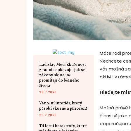
Máte rádi pros
Nechcete ces
Ladislav Med: Zkušenost
vás možná zau
z radnice ukazuje, jak se
zákony skutečně
aktivit v rámc
promítají do běžného
života
Hledejte mís
29.7.2026
Vánoční interiér, který
Možná právě h
působí vkusně a přirozeně
23.7.2026
členství jako
doporučujeme 
Tři letní katastrofy, které