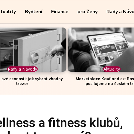
tuality
Bydlení
Finance
pro Ženy
Rady a Náv
Rady a Návody
Aktuality
 své cennosti: jak vybrat vhodný
Marketplace Kaufland.cz: Ro
trezor
posilujeme na českém tr
llness a fitness klubů,