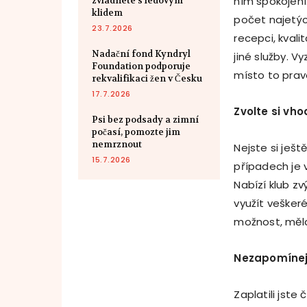
ním spokojení
zvládnete s ledovým
klidem
počet najetýc
23.7.2026
recepci, kvali
Nadační fond Kyndryl
jiné služby. 
Foundation podporuje
místo to prav
rekvalifikaci žen v Česku
17.7.2026
Zvolte si vho
Psi bez podsady a zimní
počasí, pomozte jim
nemrznout
Nejste si ješt
15.7.2026
případech je 
Nabízí klub z
využít veškeré
možnost, měl
Nezapomínej
Zaplatili jste