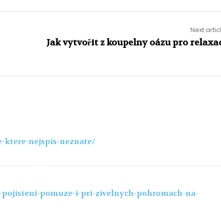
Next artic
Jak vytvořit z koupelny oázu pro relaxa
ze-ktere-nejspis-neznate/
i-pojisteni-pomuze-i-pri-zivelnych-pohromach-na-