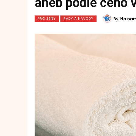
aneb podle čeho v
By
No na
PRO ŽENY
RADY A NÁVODY