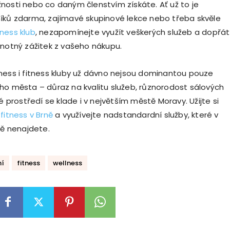
nosti nebo co daným členstvím získáte. Ať už to je
íků zdarma, zajímavé skupinové lekce nebo třeba skvěle
lness klub
, nezapomínejte využít veškerých služeb a dopřát
dnotný zážitek z vašeho nákupu.
ness i fitness kluby už dávno nejsou dominantou pouze
ho města – důraz na kvalitu služeb, různorodost sálových
né prostředí se klade i v největším městě Moravy. Užijte si
u
fitness v Brně
a využívejte nadstandardní služby, které v
ně nenajdete.
ní
fitness
wellness