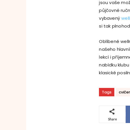
jsou vaše mož
půjčovné ručn
vybavený
wel
si tak plnoho
Oblíbené well
našeho hlavní
lekcí i příjem
nabídku klub
klasické posil
Tags
cviče
Share