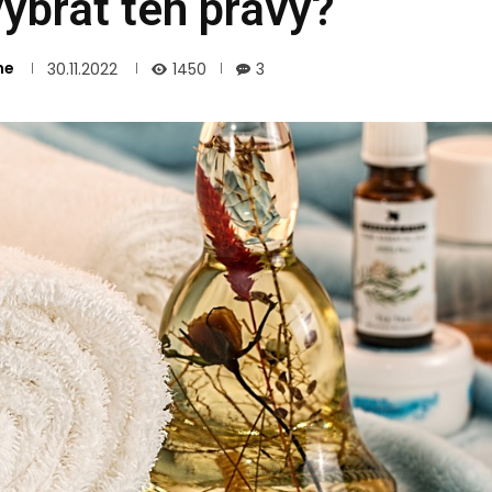
ybrat ten pravý?
me
1450
30.11.2022
3