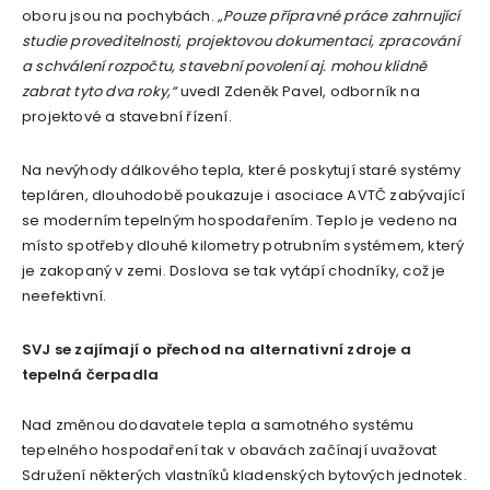
oboru jsou na pochybách.
„Pouze přípravné práce zahrnující
studie proveditelnosti, projektovou dokumentaci, zpracování
a schválení rozpočtu, stavební povolení aj. mohou klidně
zabrat tyto dva roky,“
uvedl Zdeněk Pavel, odborník na
projektové a stavební řízení.
Na nevýhody dálkového tepla, které poskytují staré systémy
tepláren, dlouhodobě poukazuje i asociace AVTČ zabývající
se moderním tepelným hospodařením. Teplo je vedeno na
místo spotřeby dlouhé kilometry potrubním systémem, který
je zakopaný v zemi. Doslova se tak vytápí chodníky, což je
neefektivní.
SVJ se zajímají o přechod na alternativní zdroje a
tepelná čerpadla
Nad změnou dodavatele tepla a samotného systému
tepelného hospodaření tak v obavách začínají uvažovat
Sdružení některých vlastníků kladenských bytových jednotek.