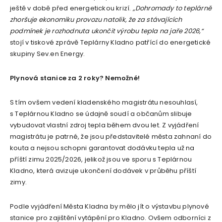
ještě v době před energetickou krizí.
„Dohromady to teplárně
zhoršuje ekonomiku provozu natolik, že za stávajících
podmínek je rozhodnuta ukončit výrobu tepla na jaře 2026,“
stojí v tiskové zprávě Teplárny Kladno patřící do energetické
skupiny Sev.en Energy.
Plynová stanice za 2 roky? Nemožné!
S tím ovšem vedení kladenského magistrátu nesouhlasí,
s Teplárnou Kladno se údajně soudí a občanům slibuje
vybudovat vlastní zdroj tepla během dvou let. Z vyjádření
magistrátu je patrné, že jsou představitelé města zahnaní do
kouta a nejsou schopni garantovat dodávku tepla už na
příští zimu 2025/2026, jelikož jsou ve sporu s Teplárnou
Kladno, která avizuje ukončení dodávek v průběhu příští
zimy.
Podle vyjádření Města Kladna by mělo jít o výstavbu plynové
stanice pro zajištění vytápění pro Kladno. Ovšem odborníci z