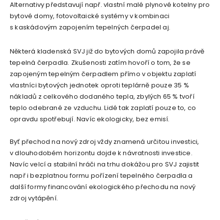
Alternativy představují např. vlastní malé plynové kotelny pro
bytové domy, fotovoltaické systémy v kombinaci
s kaskádovým zapojením tepelných čerpadel aj.
Některá kladenská SVJ již do bytových domů zapojila právě
tepelná čerpadla. Zkušenosti zatím hovoří o tom, že se
zapojeným tepelným čerpadlem přímo v objektu zaplatí
vlastníci bytových jednotek oproti teplárně pouze 35 %
nákladů z celkového dodaného tepla, zbylých 65 % tvoří
teplo odebrané ze vzduchu. Lidé tak zaplatí pouze to, co
opravdu spotřebují. Navíc ekologicky, bez emisí.
Byť přechod na nový zdroj vždy znamená určitou investici,
v dlouhodobém horizontu dojde k návratnosti investice.
Navíc velcí a stabilní hráči na trhu dokážou pro SVJ zajistit
např i bezplatnou formu pořízení tepelného čerpadla a
další formy financování ekologického přechodu na nový
zdroj vytápění.