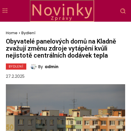
Novinky
Zprávy
Home
Bydlení
Obyvatelé panelových domů na Kladně
zvažují změnu zdroje vytápění kvůli
nejistotě centrálních dodávek tepla
By
admin
BYDLENÍ
27.2.2025