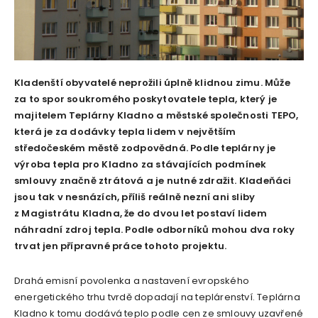
Kladenští obyvatelé neprožili úplně klidnou zimu. Může
za to spor soukromého poskytovatele tepla, který je
majitelem Teplárny Kladno a městské společnosti TEPO,
která je za dodávky tepla lidem v největším
středočeském městě zodpovědná. Podle teplárny je
výroba tepla pro Kladno za stávajících podmínek
smlouvy značně ztrátová a je nutné zdražit. Kladeňáci
jsou tak v nesnázích, příliš reálně nezní ani sliby
z Magistrátu Kladna, že do dvou let postaví lidem
náhradní zdroj tepla. Podle odborníků mohou dva roky
trvat jen přípravné práce tohoto projektu.
Drahá emisní povolenka a nastavení evropského
energetického trhu tvrdě dopadají na teplárenství. Teplárna
Kladno k tomu dodává teplo podle cen ze smlouvy uzavřené