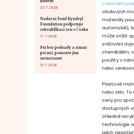
klidem
tvarování pla
23.7.2026
obalových mat
Nadační fond Kyndryl
materiály jso
Foundation podporuje
automobilů, l
rekvalifikaci žen v Česku
může snížit sp
17.7.2026
snižování dop
Psi bez podsady a zimní
chemikáliím, 
počasí, pomozte jim
nemrznout
použity v nár
15.7.2026
nebo venkovní
Plastové mater
nebo sklo. To
ceny pro spotř
dostupných vý
ohledně recyk
technologie a 
jejich negativ