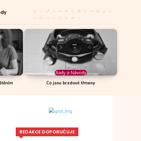
ody
Rady a Návody
ištěním
Co jsou brzdové třmeny
REDAKCE DOPORUČUJE