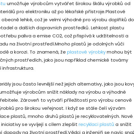
stu
umožňuje výrobcům vytvářet širokou škálu výrobků od
eriálů pro elektroniku až po lékařské přístroje.Plastové
u obecně lehké, což je velmi výhodné pro výrobu doplňků d
etadel a dalších dopravních prostředků. Lehkost plastu
otřebu paliva a emise CO2, což přispívá k udržitelnosti a
adu na životní prostředí.Mnoho plastů je odolných vůči
vodě a korozi. To znamená, že
plastové výrobky
mohou být
očných prostředích, jako jsou například chemické továrny
 infrastruktura.
iály jsou často levnější než jejich alternativy, jako jsou kov
 umožňuje výrobcům snížit náklady na výrobu a výhodné
ebitele. Zároveň to vytváří příležitosti pro výrobu cenově
robků pro širokou veřejnost. I když se stále čelí výzvám
lace plastů, mnoho druhů plastů je recyklovatelných. Nové
iniciativy se vyvíjejí s cílem zlepšit
recyklaci plastů
a snížit
ní dopady na životní prostředí.Vědci a inženýři se navíc sna