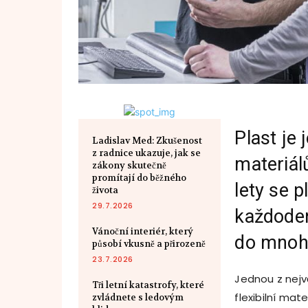
Plast je
Ladislav Med: Zkušenost
z radnice ukazuje, jak se
materiál
zákony skutečně
promítají do běžného
lety se 
života
29.7.2026
každoden
Vánoční interiér, který
do mnoha
působí vkusně a přirozeně
23.7.2026
Jednou z nejv
Tři letní katastrofy, které
flexibilní mat
zvládnete s ledovým