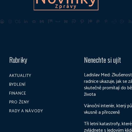
Zprávy
Rubriky
Nenechte si ujít
Ladislav Med: Zkušenost
AKTUALITY
radnice ukazuje, jak se 
BYDLENÍ
skutečně promítají do b
FINANCE
života
PRO ŽENY
Vánoční interiér, který p
RADY A NÁVODY
vkusně a přirozeně
Tři letní katastrofy, které
zvládnete s ledovým kli