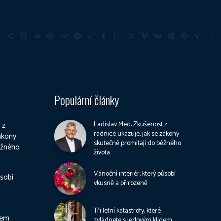
Populární články
 z
Ladislav Med: Zkušenost z
radnice ukazuje, jak se zákony
zákony
skutečně promítají do běžného
ěžného
života
Vánoční interiér, který působí
ůsobí
vkusně a přirozeně
Tři letní katastrofy, které
dem
zvládnete s ledovým klidem