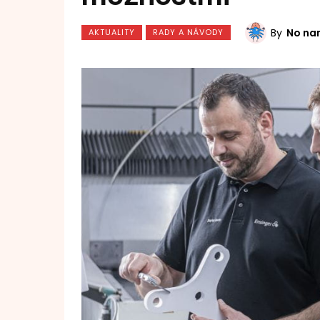
By
No na
AKTUALITY
RADY A NÁVODY