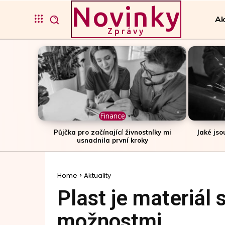
Novinky
Ak
Zprávy
Finance
Půjčka pro začínající živnostníky mi
Jaké jso
usnadnila první kroky
Home
Aktuality
Plast je materiál
možnostmi