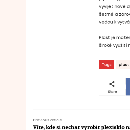
vyvíjet nové d
šetrné a záro
vedou k vytvá
Plast je mate
široké využití
Tags
plast
Share
Previous article
Víte, kde si nechat vyrobit plexisklo n