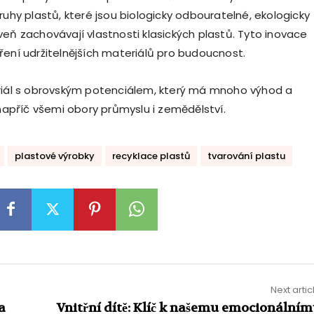
ruhy plastů, které jsou biologicky odbouratelné, ekologicky
veň zachovávají vlastnosti klasických plastů. Tyto inovace
ření udržitelnějších materiálů pro budoucnost.
riál s obrovským potenciálem, který má mnoho výhod a
 napříč všemi obory průmyslu i zemědělství.
plastové výrobky
recyklace plastů
tvarování plastu
Next artic
a
Vnitřní dítě: Klíč k našemu emocionální