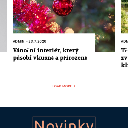
ADMIN
-
23.7.2026
ADM
Vánoční interiér, který
Tř
působí vkusně a přirozeně
zv
kl
LOAD MORE
Novinky