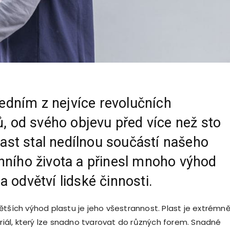
 jedním z nejvíce revolučních
ů, od svého objevu před více než sto
plast stal nedílnou součástí našeho
ního života a přinesl mnoho výhod
 odvětví lidské činnosti.
ětších výhod plastu je jeho všestrannost. Plast je extrémn
eriál, který lze snadno tvarovat do různých forem. Snadné