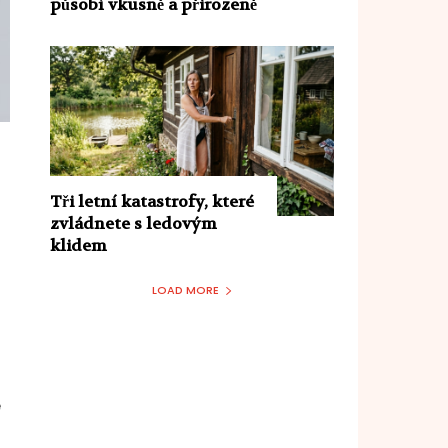
působí vkusně a přirozeně
Tři letní katastrofy, které
zvládnete s ledovým
klidem
LOAD MORE
ě