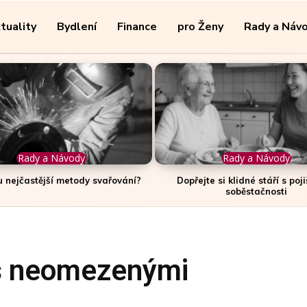
tuality
Bydlení
Finance
pro Ženy
Rady a Náv
Rady a Návody
Rady a Návody
u nejčastější metody svařování?
Dopřejte si klidné stáří s poj
soběstačnosti
 s neomezenými