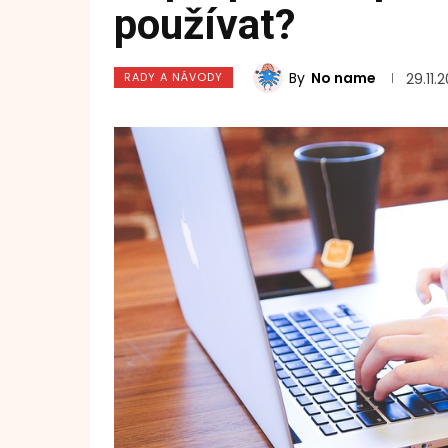
používat?
By
No name
RADY A NÁVODY
29.11.