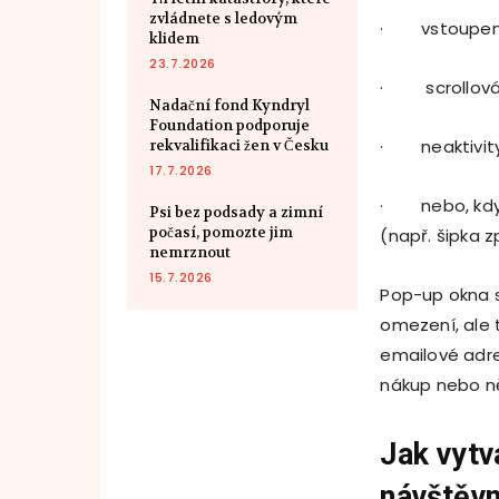
zvládnete s ledovým
· vstoupení
klidem
23.7.2026
· scrollová
Nadační fond Kyndryl
Foundation podporuje
· neaktivit
rekvalifikaci žen v Česku
17.7.2026
· nebo, když 
Psi bez podsady a zimní
počasí, pomozte jim
(např. šipka z
nemrznout
15.7.2026
Pop-up okna s
omezení, ale 
emailové adre
nákup nebo ně
Jak vytv
návštěvn