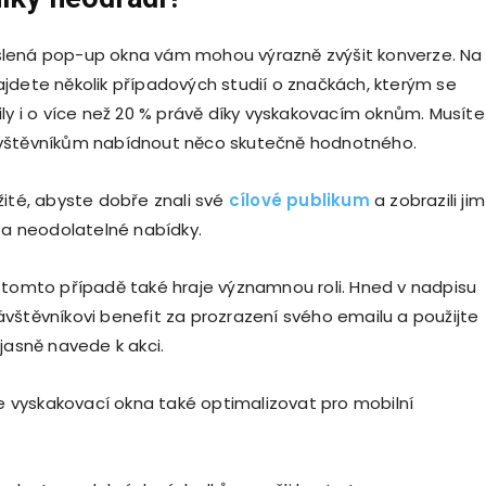
lená pop-up okna vám mohou výrazně zvýšit konverze. Na
jdete několik případových studií o značkách, kterým se
ily i o více než 20 % právě díky vyskakovacím oknům. Musíte
vštěvníkům nabídnout něco skutečně hodnotného.
žité, abyste dobře znali své
cílové publikum
a zobrazili jim
í a neodolatelné nabídky.
 tomto případě také hraje významnou roli. Hned v nadpisu
vštěvníkovi benefit za prozrazení svého emailu a použijte
jasně navede k akci.
vyskakovací okna také optimalizovat pro mobilní