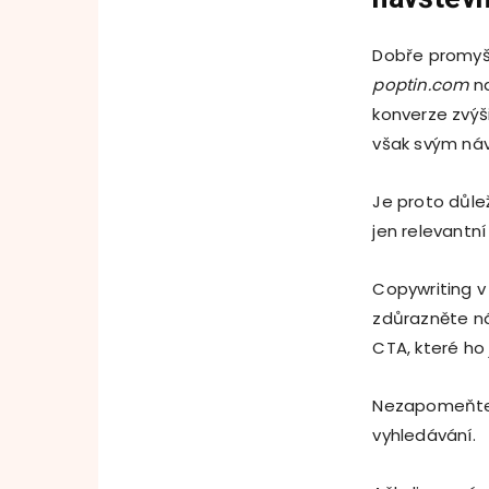
Dobře promyš
poptin.com
na
konverze zvýš
však svým ná
Je proto důle
jen relevantn
Copywriting v
zdůrazněte ná
CTA, které ho 
Nezapomeňte 
vyhledávání.