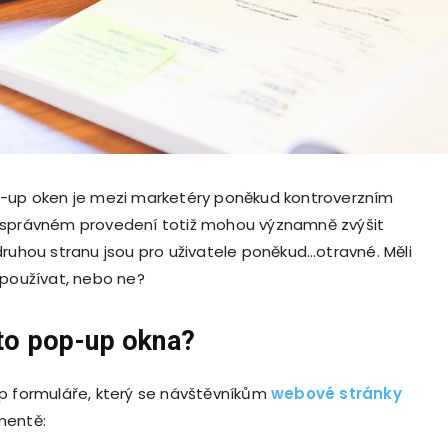
p-up oken je mezi marketéry poněkud kontroverzním
 správném provedení totiž mohou významně zvýšit
druhou stranu jsou pro uživatele poněkud…otravné. Měli
 používat, nebo ne?
to pop-up okna?
p formuláře, který se návštěvníkům
webové stránky
mentě: