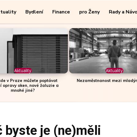
tuality
Bydlení
Finance
pro Ženy
Rady a Náv
Aktuality
Aktuality
 kde v Praze můžete poptávat
Nezaměstnanost mezi mladým
ní opravy oken, nové žaluzie a
mnohé jiné?
 byste je (ne)měli