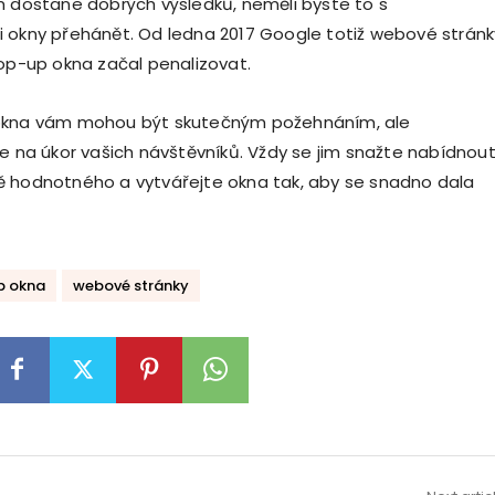
m dostane dobrých výsledků, neměli byste to s
 okny přehánět. Od ledna 2017 Google totiž webové stránk
pop-up okna začal penalizovat.
okna vám mohou být skutečným požehnáním, ale
je na úkor vašich návštěvníků. Vždy se jim snažte nabídnou
 hodnotného a vytvářejte okna tak, aby se snadno dala
p okna
webové stránky