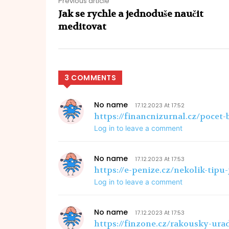
Previous article
Jak se rychle a jednoduše naučit
meditovat
3 COMMENTS
No name
17.12.2023 At 17:52
https://financnizurnal.cz/pocet
Log in to leave a comment
No name
17.12.2023 At 17:53
https://e-penize.cz/nekolik-tipu
Log in to leave a comment
No name
17.12.2023 At 17:53
https://finzone.cz/rakousky-ura