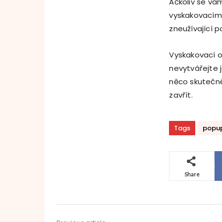
Ačkoliv se vá
vyskakovacími
zneužívající 
Vyskakovací 
nevytvářejte 
něco skutečně
zavřít.
Tags
popu
Share