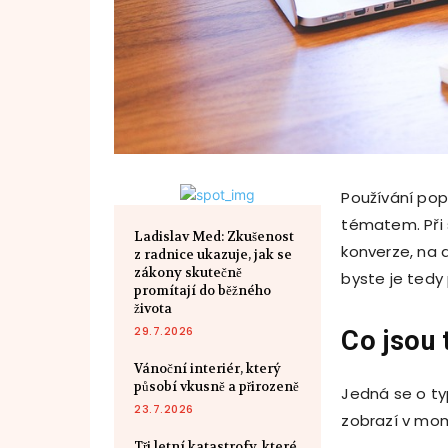
Používání po
tématem. Při
Ladislav Med: Zkušenost
konverze, na 
z radnice ukazuje, jak se
zákony skutečně
byste je tedy
promítají do běžného
života
29.7.2026
Co jsou 
Vánoční interiér, který
působí vkusně a přirozeně
Jedná se o ty
23.7.2026
zobrazí v mo
Tři letní katastrofy, které