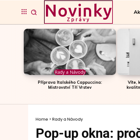
Novinky
Ak
Zprávy
Rady a Návody
Příprava Italského Cappuccina:
Víte,
Mistrovství Tří Vrstev
kvalit
Home
Rady a Návody
Pop-up okna: proč