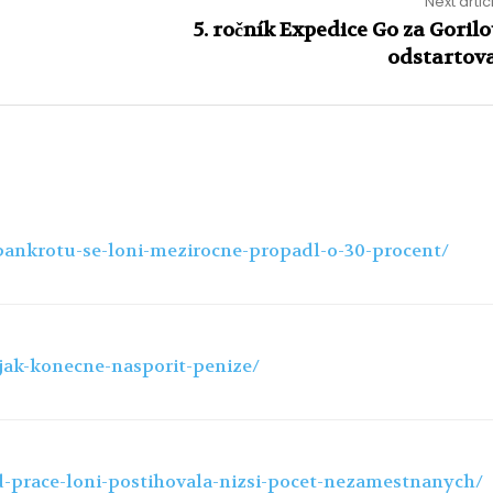
Next artic
5. ročník Expedice Go za Goril
odstartov
-bankrotu-se-loni-mezirocne-propadl-o-30-procent/
-jak-konecne-nasporit-penize/
d-prace-loni-postihovala-nizsi-pocet-nezamestnanych/