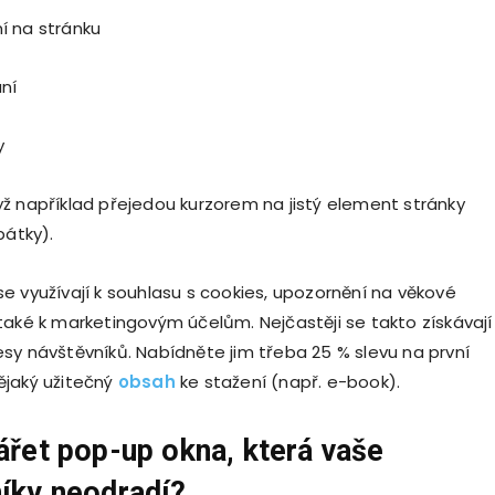
 na stránku
ní
y
například přejedou kurzorem na jistý element stránky
pátky).
e využívají k souhlasu s cookies, upozornění na věkové
také k marketingovým účelům. Nejčastěji se takto získávají
sy návštěvníků. Nabídněte jim třeba 25 % slevu na první
jaký užitečný
obsah
ke stažení (např. e-book).
ářet pop-up okna, která vaše
íky neodradí?