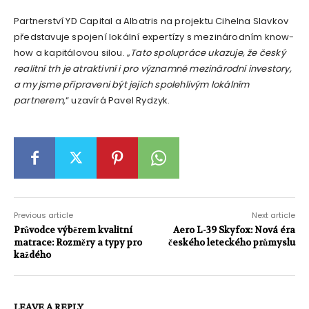
Partnerství YD Capital a Albatris na projektu Cihelna Slavkov
představuje spojení lokální expertízy s mezinárodním know-
how a kapitálovou silou. „
Tato spolupráce ukazuje, že český
realitní trh je atraktivní i pro významné mezinárodní investory,
a my jsme připraveni být jejich spolehlivým lokálním
partnerem
,“ uzavírá Pavel Rydzyk.
Previous article
Next article
Průvodce výběrem kvalitní
Aero L-39 Skyfox: Nová éra
matrace: Rozměry a typy pro
českého leteckého průmyslu
každého
LEAVE A REPLY