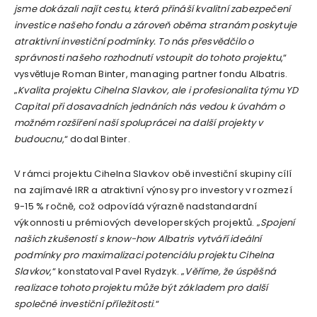
jsme dokázali najít cestu, která přináší kvalitní zabezpečení
investice našeho fondu a zároveň oběma stranám poskytuje
atraktivní investiční podmínky. To nás přesvědčilo o
správnosti našeho rozhodnutí vstoupit do tohoto projektu
,“
vysvětluje Roman Binter, managing partner fondu Albatris.
„
Kvalita projektu Cihelna Slavkov, ale i profesionalita týmu YD
Capital při dosavadních jednáních nás vedou k úvahám o
možném rozšíření naší spoluprácei na další projekty v
budoucnu
,“ dodal Binter.
V rámci projektu Cihelna Slavkov obě investiční skupiny cílí
na zajímavé IRR a atraktivní výnosy pro investory v rozmezí
9-15 % ročně, což odpovídá výrazně nadstandardní
výkonnosti u prémiových developerských projektů. „
Spojení
našich zkušeností s know-how Albatris vytváří ideální
podmínky pro maximalizaci potenciálu projektu Cihelna
Slavkov
,“ konstatoval Pavel Rydzyk. „
Věříme, že úspěšná
realizace tohoto projektu může být základem pro další
společné investiční příležitosti
.“