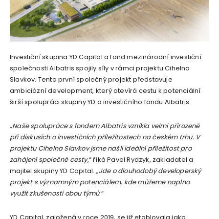
Investiční skupina YD Capital a fond mezinárodní investiční
společnosti Albatris spojily síly v rámci projektu Cihelna
Slavkov. Tento první společný projekt představuje
ambiciózní development, který otevírá cestu k potenciální
širší spolupráci skupiny YD a investičního fondu Albatris.
„
Naše spolupráce s fondem Albatris vznikla velmi přirozeně
při diskusích o investičních příležitostech na českém trhu. V
projektu Cihelna Slavkov jsme našli ideální příležitost pro
zahájení společné cesty
,“ říká Pavel Rydzyk, zakladatel a
majitel skupiny YD Capital. „
Jde o dlouhodobý developerský
projekt s významným potenciálem, kde můžeme naplno
využít zkušenosti obou týmů
.“
YD Capital, založená v roce 2019, se již etablovala jako