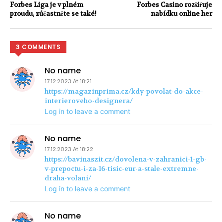
Forbes Liga
je v plném
Forbes Casino rozšiřuje
proudu, zúčastněte se také!
nabídku online her
3 COMMENTS
No name
17.12.2023 At 18:21
https://magazinprima.cz/kdy-povolat-do-akce-
interieroveho-designera/
Log in to leave a comment
No name
17.12.2023 At 18:22
https://bavinaszit.cz/dovolena-v-zahranici-1-gb-
v-prepoctu-i-za-16-tisic-eur-a-stale-extremne-
draha-volani/
Log in to leave a comment
No name