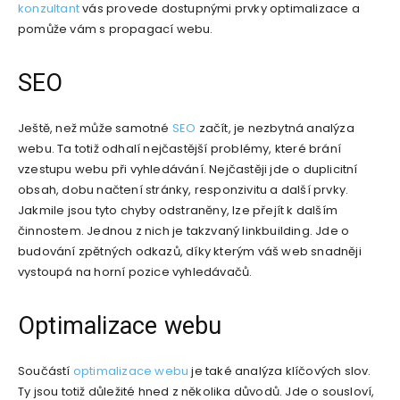
konzultant
vás provede dostupnými prvky optimalizace a
pomůže vám s propagací webu.
SEO
Ještě, než může samotné
SEO
začít, je nezbytná analýza
webu. Ta totiž odhalí nejčastější problémy, které brání
vzestupu webu při vyhledávání. Nejčastěji jde o duplicitní
obsah, dobu načtení stránky, responzivitu a další prvky.
Jakmile jsou tyto chyby odstraněny, lze přejít k dalším
činnostem. Jednou z nich je takzvaný linkbuilding. Jde o
budování zpětných odkazů, díky kterým váš web snadněji
vystoupá na horní pozice vyhledávačů.
Optimalizace webu
Součástí
optimalizace webu
je také analýza klíčových slov.
Ty jsou totiž důležité hned z několika důvodů. Jde o sousloví,