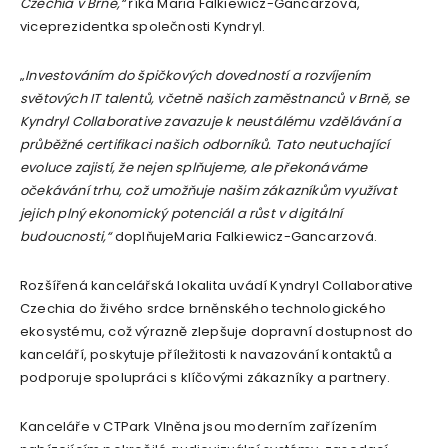
Czechia v Brně,“
říká Maria Falkiewicz-Gancarzová,
viceprezidentka společnosti Kyndryl.
„
Investováním do špičkových dovedností a rozvíjením
světových IT talentů, včetně našich zaměstnanců v Brně, se
Kyndryl Collaborative zavazuje k neustálému vzdělávání a
průběžné certifikaci našich odborníků. Tato neutuchající
evoluce zajistí, že nejen splňujeme, ale překonáváme
očekávání trhu, což umožňuje našim zákazníkům využívat
jejich plný ekonomický potenciál a růst v digitální
budoucnosti,“
doplňujeMaria Falkiewicz-Gancarzová.
Rozšířená kancelářská lokalita uvádí Kyndryl Collaborative
Czechia do živého srdce brněnského technologického
ekosystému, což výrazně zlepšuje dopravní dostupnost do
kanceláří, poskytuje příležitosti k navazování kontaktů a
podporuje spolupráci s klíčovými zákazníky a partnery.
Kanceláře v CTPark Vlněna jsou moderním zařízením