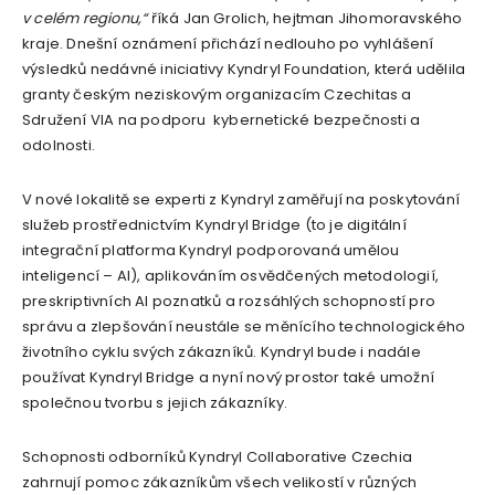
v celém regionu,“
říká Jan Grolich, hejtman Jihomoravského
kraje. Dnešní oznámení přichází nedlouho po vyhlášení
výsledků nedávné iniciativy Kyndryl Foundation, která udělila
granty českým neziskovým organizacím Czechitas a
Sdružení VIA na podporu kybernetické bezpečnosti a
odolnosti.
V nové lokalitě se experti z Kyndryl zaměřují na poskytování
služeb prostřednictvím Kyndryl Bridge (to je digitální
integrační platforma Kyndryl podporovaná umělou
inteligencí – AI), aplikováním osvědčených metodologií,
preskriptivních AI poznatků a rozsáhlých schopností pro
správu a zlepšování neustále se měnícího technologického
životního cyklu svých zákazníků. Kyndryl bude i nadále
používat Kyndryl Bridge a nyní nový prostor také umožní
společnou tvorbu s jejich zákazníky.
Schopnosti odborníků Kyndryl Collaborative Czechia
zahrnují pomoc zákazníkům všech velikostí v různých