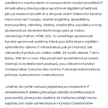
odvětvích s navrhováním a nasazováním nových prostředí IT
infrastruktury, která podporuje klíčové digitální příležitosti,
jako je budoucí použití AI a strojové učení.Odborníci Kyndryl
mluví více než 7 jazyky, včetně angličtiny, španělštiny,
francouzštiny, němčiny, češtiny, maďarštiny a polštiny a mají
zkušenosti se stovkami technologií, jako je Cobol,
JavaScript, Python, HTML, SQL. To umožňuje společnosti
Kyndryl spravovat systémy, které jsou klíčové pro zajištění
optimálního výkonu IT infrastruktury jak pro Kyndryl, tak
zákazníky Kyndrylu po celém světě, 24 hodin denně, 7 dní v
týdnu, 365 dní v roce. Díky používání prvotřídních procesů,
nástrojů a osvědčených postupů, jsou zákazníci Kyndryl
Collaborative Czechia lídry na trhu. Pokrývají automobilový
průmysl, bankovnictví i maloobchod.
„
Vidíme, že rychle rostoucí poptávka po moderních IT
dovednostech daleko převyšuje nabídku kvalifikovaných
pracovníků, jsme proto nadšeni, že můžeme zahájit novou
kapitolu pro naše zaměstnance v Kyndryl Collaborative