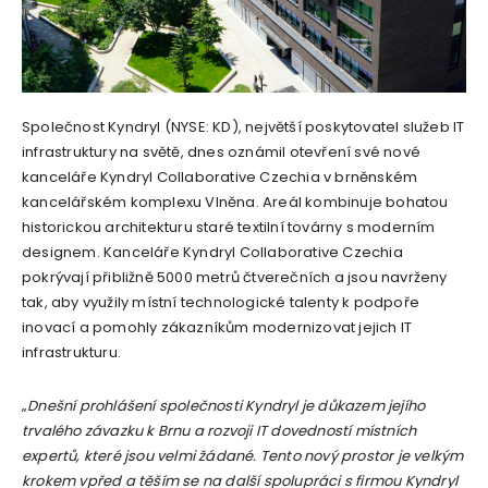
Společnost Kyndryl (NYSE: KD), největší poskytovatel služeb IT
infrastruktury na světě, dnes oznámil otevření své nové
kanceláře Kyndryl Collaborative Czechia v brněnském
kancelářském komplexu Vlněna. Areál kombinuje bohatou
historickou architekturu staré textilní továrny s moderním
designem. Kanceláře Kyndryl Collaborative Czechia
pokrývají přibližně 5000 metrů čtverečních a jsou navrženy
tak, aby využily místní technologické talenty k podpoře
inovací a pomohly zákazníkům modernizovat jejich IT
infrastrukturu.
„
Dnešní prohlášení společnosti Kyndryl je důkazem jejího
trvalého závazku k Brnu a rozvoji IT dovedností místních
expertů, které jsou velmi žádané. Tento nový prostor je velkým
krokem vpřed a těším se na další spolupráci s firmou Kyndryl