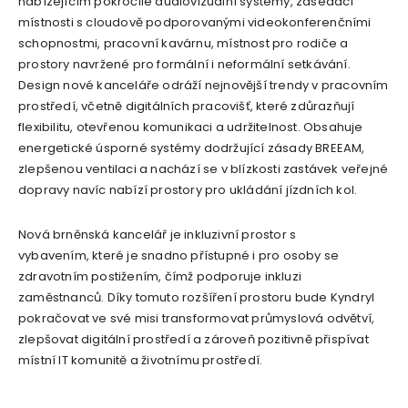
nabízejícím pokročilé audiovizuální systémy, zasedací
místnosti s cloudově podporovanými videokonferenčními
schopnostmi, pracovní kavárnu, místnost pro rodiče a
prostory navržené pro formální i neformální setkávání.
Design nové kanceláře odráží nejnovější trendy v pracovním
prostředí, včetně digitálních pracovišť, které zdůrazňují
flexibilitu, otevřenou komunikaci a udržitelnost. Obsahuje
energetické úsporné systémy dodržující zásady BREEAM,
zlepšenou ventilaci a nachází se v blízkosti zastávek veřejné
dopravy navíc nabízí prostory pro ukládání jízdních kol.
Nová brněnská kancelář je inkluzivní prostor s
vybavením, které je snadno přístupné i pro osoby se
zdravotním postižením, čímž podporuje inkluzi
zaměstnanců. Díky tomuto rozšíření prostoru bude Kyndryl
pokračovat ve své misi transformovat průmyslová odvětví,
zlepšovat digitální prostředí a zároveň pozitivně přispívat
místní IT komunitě a životnímu prostředí.