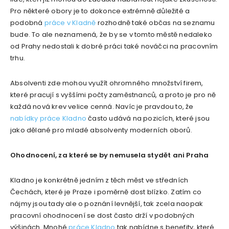
Pro některé obory je to dokonce extrémně důležité a
podobná
práce v Kladně
rozhodně také občas na seznamu
bude. To ale neznamená, že by se v tomto městě nedaleko
od Prahy nedostali k dobré práci také nováčci na pracovním
trhu.
Absolventi zde mohou využít ohromného množství firem,
které pracují s vyššími počty zaměstnanců, a proto je pro ně
každá nová krev velice cenná. Navíc je pravdou to, že
nabídky práce Kladno
často udává na pozicích, které jsou
jako dělané pro mladé absolventy moderních oborů.
Ohodnocení, za které se by nemusela stydět ani Praha
Kladno je konkrétně jedním z těch měst ve středních
Čechách, které je Praze i poměrně dost blízko. Zatím co
nájmy jsou tady ale o poznání levnější, tak zcela naopak
pracovní ohodnocení se dost často drží v podobných
výšinách. Mnohé
práce Kladno
tak nabídne s benefity, které