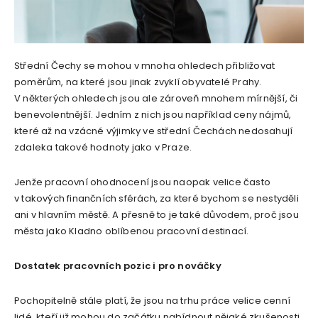
Střední Čechy se mohou v mnoha ohledech přibližovat
poměrům, na které jsou jinak zvyklí obyvatelé Prahy.
V některých ohledech jsou ale zároveň mnohem mírnější, či
benevolentnější. Jedním z nich jsou například ceny nájmů,
které až na vzácné výjimky ve střední Čechách nedosahují
zdaleka takové hodnoty jako v Praze.
Jenže pracovní ohodnocení jsou naopak velice často
v takových finančních sférách, za které bychom se nestyděli
ani v hlavním městě. A přesně to je také důvodem, proč jsou
města jako Kladno oblíbenou pracovní destinací.
Dostatek pracovních pozic i pro nováčky
Pochopitelně stále platí, že jsou na trhu práce velice cenní
lidé, kteří již mohou do začátku nabídnout nějaké zkušenosti.