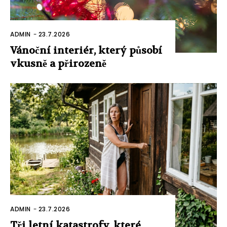
ADMIN
-
23.7.2026
Vánoční interiér, který působí
vkusně a přirozeně
ADMIN
-
23.7.2026
Tři letní katastrofy, které