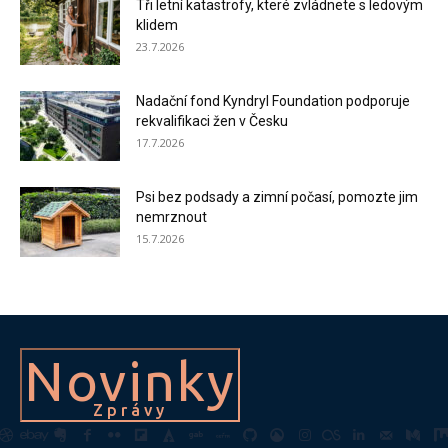
Tři letní katastrofy, které zvládnete s ledovým
klidem
23.7.2026
Nadační fond Kyndryl Foundation podporuje
rekvalifikaci žen v Česku
17.7.2026
Psi bez podsady a zimní počasí, pomozte jim
nemrznout
15.7.2026
Novinky
Zprávy