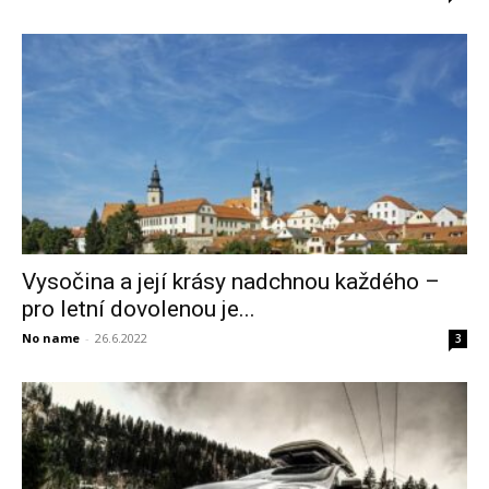
Vysočina a její krásy nadchnou každého –
pro letní dovolenou je...
No name
-
26.6.2022
3