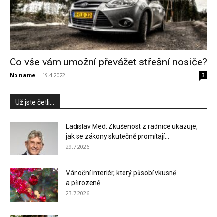
Co vše vám umožní převážet střešní nosiče?
No name
-
19.4.2022
3
Už jste četli...
Ladislav Med: Zkušenost z radnice ukazuje,
jak se zákony skutečně promítají...
29.7.2026
Vánoční interiér, který působí vkusně
a přirozeně
23.7.2026