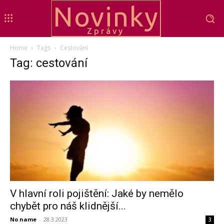
Novinky
Zprávy
Home
Tags
Cestování
Tag: cestování
V hlavní roli pojištění: Jaké by nemělo
chybět pro náš klidnější...
No name
-
28.3.2023
3