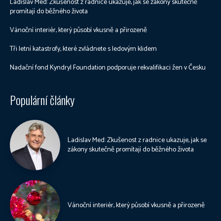
Ladislav Med: Zkušenost z radnice ukazuje, jak se zákony skutečně
promítají do běžného života
Vánoční interiér, který působí vkusně a přirozeně
Tři letní katastrofy, které zvládnete s ledovým klidem
Nadační fond Kyndryl Foundation podporuje rekvalifikaci žen v Česku
Populární články
Ladislav Med: Zkušenost z radnice ukazuje, jak se
zákony skutečně promítají do běžného života
Vánoční interiér, který působí vkusně a přirozeně