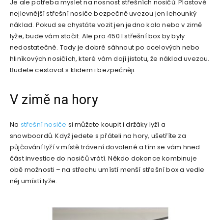
Je ale potřeba myslet na nosnost střešních nosičů. Plastové
nejlevnější střešní nosiče bezpečně uvezou jen lehounký
náklad. Pokud se chystáte vozit jen jedno kolo nebo v zimě
lyže, bude vám stačit. Ale pro 450 l střešní box by byly
nedostatečné. Tady je dobré sáhnout po ocelových nebo
hliníkových nosičích, které vám dají jistotu, že náklad uvezou.
Budete cestovat s klidem i bezpečněji.
V zimě na hory
Na
střešní nosiče
si můžete koupit i držáky lyží a
snowboardů. Když jedete s přáteli na hory, ušetříte za
půjčování lyží v místě trávení dovolené a tím se vám hned
část investice do nosičů vrátí. Někdo dokonce kombinuje
obě možnosti – na střechu umístí menší střešní box a vedle
něj umístí lyže.