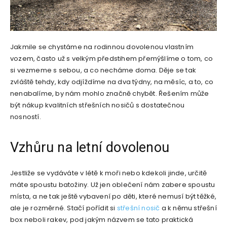
Jakmile se chystáme na rodinnou dovolenou vlastním
vozem, často už s velkým předstihem přemýšlíme o tom, co
si vezmeme s sebou, a co necháme doma. Děje se tak
zvláště tehdy, kdy odjíždíme na dva týdny, na měsíc, a to, co
nenabalíme, by nám mohlo značně chybět. Řešením může
být nákup kvalitních střešních nosičů s dostatečnou
nosností.
Vzhůru na letní dovolenou
Jestliže se vydáváte v létě k moři nebo kdekoli jinde, určitě
máte spoustu batožiny. Už jen oblečení nám zabere spoustu
místa, a ne tak ještě vybavení po děti, které nemusí být těžké,
ale je rozměrné. Stačí pořídit si
střešní nosič
a k němu střešní
box neboli rakev, pod jakým názvem se tato praktická