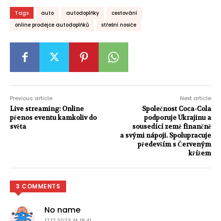
Tags
auto
autodoplňky
cestování
online prodejce autodoplňků
střešní nosiče
Previous article
Next article
Live streaming: Online
Společnost Coca-Cola
přenos eventu kamkoliv do
podporuje Ukrajinu a
světa
sousedící země finančně
a svými nápoji. Spolupracuje
především s Červeným
křížem
3 COMMENTS
No name
17.12.2023 At 18:41