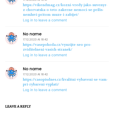
https://vikendmag.cz/kozni-vredy-jako-suvenyr-
z-chorvatska-o-teto-zakerne-nemoci-se-prilis-
nemluvi-pritom-muze-i-zabijet/
Log in to leave a comment
No name
17.12.2023 At 18:42
https://vasepohoda.cz/vyuzijte-seo-pro-
zviditelneni-vasich-stranek/
Log in to leave a comment
No name
17.12.2023 At 18:42
https://casopisdnes.cz/kvalitni-vybaveni-se-vam-
pri-rybareni-vyplati/
Log in to leave a comment
LEAVE A REPLY