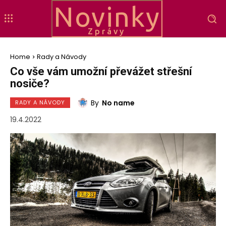
Novinky
Zprávy
Home
Rady a Návody
Co vše vám umožní převážet střešní
nosiče?
By
No name
RADY A NÁVODY
19.4.2022