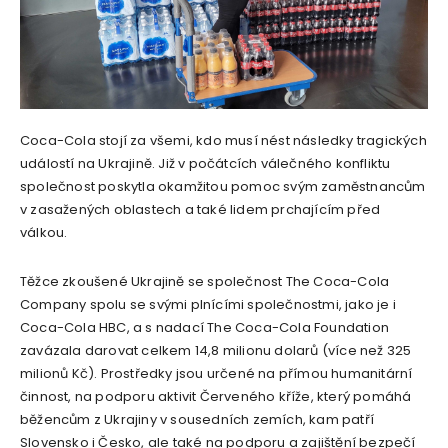
Coca-Cola stojí za všemi, kdo musí nést následky tragických
událostí na Ukrajině. Již v počátcích válečného konfliktu
společnost poskytla okamžitou pomoc svým zaměstnancům
v zasažených oblastech a také lidem prchajícím před
válkou.
Těžce zkoušené Ukrajině se společnost The Coca-Cola
Company spolu se svými plnícími společnostmi, jako je i
Coca-Cola HBC, a s nadací The Coca-Cola Foundation
zavázala darovat celkem 14,8 milionu dolarů (více než 325
milionů Kč). Prostředky jsou určené na přímou humanitární
činnost, na podporu aktivit Červeného kříže, který pomáhá
běžencům z Ukrajiny v sousedních zemích, kam patří
Slovensko i Česko, ale také na podporu a zajištění bezpečí