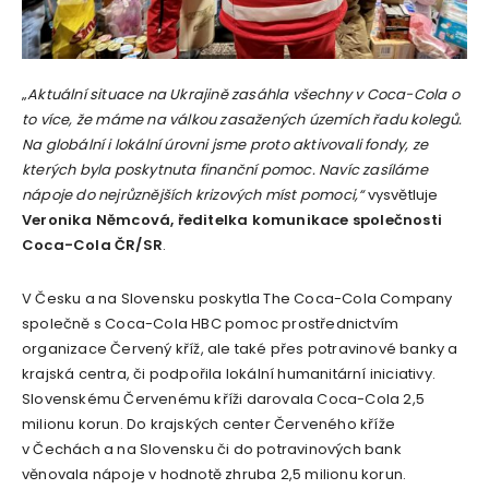
„
Aktuální situace na Ukrajině zasáhla všechny v Coca-Cola o
to více, že máme na válkou zasažených územích řadu kolegů.
Na globální i lokální úrovni jsme proto aktivovali fondy, ze
kterých byla poskytnuta finanční pomoc. Navíc zasíláme
nápoje do nejrůznějších krizových míst pomoci
,“
vysvětluje
Veronika Němcová, ředitelka komunikace společnosti
Coca-Cola ČR/SR
.
V Česku a na Slovensku poskytla The Coca-Cola Company
společně s Coca-Cola HBC pomoc prostřednictvím
organizace Červený kříž, ale také přes potravinové banky a
krajská centra, či podpořila lokální humanitární iniciativy.
Slovenskému Červenému kříži darovala Coca-Cola 2,5
milionu korun. Do krajských center Červeného kříže
v Čechách a na Slovensku či do potravinových bank
věnovala nápoje v hodnotě zhruba 2,5 milionu korun.