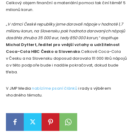
Celkový objem finanční a materiální pomoci tak činí téměř 5
milionů korun.
„
V rámci České republiky jsme darovali nápoje v hodnotě 1,7
milionu korun, na Slovensku pak hodnota darovaných nápojů
dosáhla zhruba 35 000 eur, tedy 850 000 korun,“
doplňuje
Michal Dyttert, ředitel pro vnější vztahy a udržitelnost
Coca-Cola HBC Česko a Slovensko
.Celkově Coca-Cola
v Česku a na Slovensku doposud darovala 111 000 litrů nápojů
a v této podpoře bude i nadále pokračovat, dokud bude
třeba.
V JMP Media
nabízíme psaní článků
i rady s výběrem
vhodného tématu.