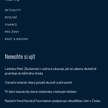
AKTUALITY
BYDLENÍ
FINANCE
PRO ŽENY
RADY A NÁVODY
Nenechte si ujít
Ladislav Med: Zkušenost z radnice ukazuje, jak se zákony skutečně
promítají do běžného života
Vánoční interiér, který působí vkusně a přirozeně
Tři letní katastrofy, které zvládnete s ledovým klidem
Nadační fond Kyndryl Foundation podporuje rekvalifikaci žen v Česku