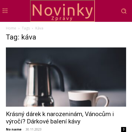
Novinky
Zprávy
Home
Tags
Káva
Tag: káva
Krásný dárek k narozeninám, Vánocům i
výročí? Dárkové balení kávy
No name
-
30.11.2023
3