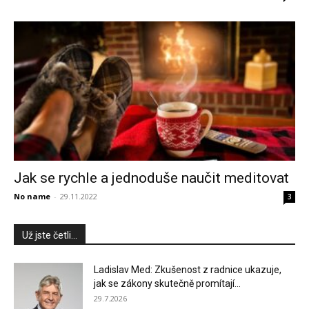
Jak se rychle a jednoduše naučit meditovat
No name
-
29.11.2022
3
Už jste četli...
Ladislav Med: Zkušenost z radnice ukazuje,
jak se zákony skutečně promítají...
29.7.2026