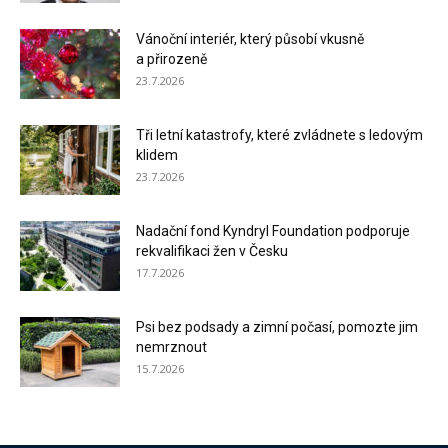
Vánoční interiér, který působí vkusně
a přirozeně
23.7.2026
Tři letní katastrofy, které zvládnete s ledovým
klidem
23.7.2026
Nadační fond Kyndryl Foundation podporuje
rekvalifikaci žen v Česku
17.7.2026
Psi bez podsady a zimní počasí, pomozte jim
nemrznout
15.7.2026