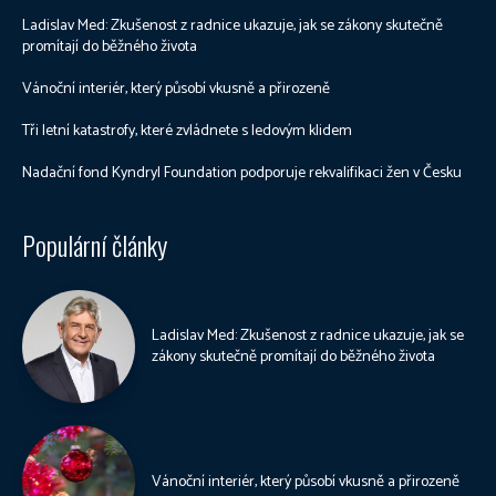
Ladislav Med: Zkušenost z radnice ukazuje, jak se zákony skutečně
promítají do běžného života
Vánoční interiér, který působí vkusně a přirozeně
Tři letní katastrofy, které zvládnete s ledovým klidem
Nadační fond Kyndryl Foundation podporuje rekvalifikaci žen v Česku
Populární články
Ladislav Med: Zkušenost z radnice ukazuje, jak se
zákony skutečně promítají do běžného života
Vánoční interiér, který působí vkusně a přirozeně