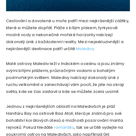
Cestování a dovolené u moře patří mezi nejkrásnější zážitky,
které si můžete dopřát. Pláže s bílým pískem, tyrkysově
modré vody a nekonečné mořské horizonty nabízejí
dokonalý únik z každodenní reality. Mezi nejexkluzivnější a
nejkrásnější destinace patří určitě
Maledivy
.
Malé ostrovy Malediv leží v Indickém oceánu a jsou známy
svými bílými plážemi, průzračnými vodami a bohatým
podmořským světem. Maledivy nabízejí dokonalý únik z
ruchu velkoměst a zanechávají vám pocit, že jste na okraji
světa, kde se čas zastavil a kde se můžete zcela uvolnit.
Jednou z nejkrásnějších oblastí na Maledivách je pláž
Hanifaru Bay na ostrově Baa Atoll, která je známá pro své
bohatství korálových útesů a možnosti pozorování manta
rejnoků. Pokud hledáte
romantiku
, tak se určitě vydejte na
soukromý ostrov na Maledivách, jako například Gili