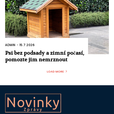
ADMIN
-
15.7.2026
Psi bez podsady a zimní počasí,
pomozte jim nemrznout
LOAD MORE
Novinky
Zprávy