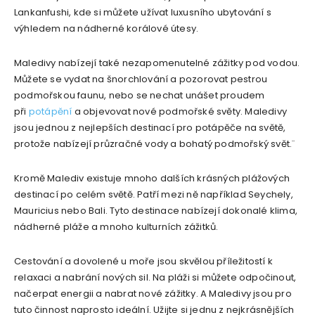
Lankanfushi, kde si můžete užívat luxusního ubytování s
výhledem na nádherné korálové útesy.
Maledivy nabízejí také nezapomenutelné zážitky pod vodou.
Můžete se vydat na šnorchlování a pozorovat pestrou
podmořskou faunu, nebo se nechat unášet proudem
při
potápění
a objevovat nové podmořské světy. Maledivy
jsou jednou z nejlepších destinací pro potápěče na světě,
protože nabízejí průzračné vody a bohatý podmořský svět.¨
Kromě Malediv existuje mnoho dalších krásných plážových
destinací po celém světě. Patří mezi ně například Seychely,
Mauricius nebo Bali. Tyto destinace nabízejí dokonalé klima,
nádherné pláže a mnoho kulturních zážitků.
Cestování a dovolené u moře jsou skvělou příležitostí k
relaxaci a nabrání nových sil. Na pláži si můžete odpočinout,
načerpat energii a nabrat nové zážitky. A Maledivy jsou pro
tuto činnost naprosto ideální. Užijte si jednu z nejkrásnějších