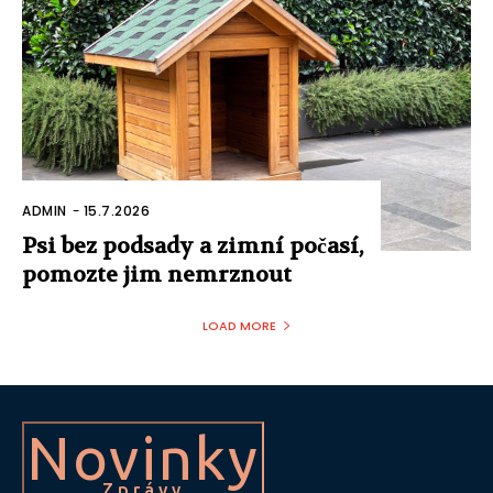
ADMIN
-
15.7.2026
Psi bez podsady a zimní počasí,
pomozte jim nemrznout
LOAD MORE
Novinky
Zprávy