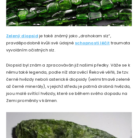
Zelený diopsid
je také známý jako „drahokam slz“,
pravděpodobně kvůli své údajné
schopnosti léčit
traumata
vyvoláním očistných slz.
Diopsid byl znám a zpracováván již našimi předky. Váže se k
němu také legenda, podle níž starověcí Řekové věřili, že tzv.
černé hvězdy neboli asterické diopsidy (velmi tmavě zelené
až černé minerály), v jejichž středu je patrná drobná hvězda,
jsou malé svítící hvězdy, které se během svého dopadu na
Zemi proměnily v kámen.