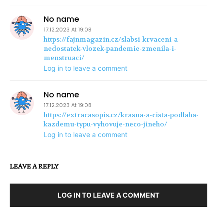
No name
17.12.2023 At 19:08
https://fajnmagazin.cz/slabsi-krvaceni-a-
nedostatek-vlozek-pandemie-zmenila-i-
menstruaci/
Log in to leave a comment
No name
17.12.2023 At 19:08
https://extracasopis.cz/krasna-a-cista-podlaha-
kazdemu-typu-vyhovuje-neco-jineho/
Log in to leave a comment
LEAVE A REPLY
LOG IN TO LEAVE A COMMENT