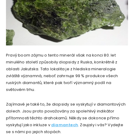
Pravý boom zájmu o tento minerál však na konci 80. let
minulého století způsobily diopsidy z Ruska, konkrétně z
oblasti Jakutska. Tato lokalita je z hlediska mineralogie
zvláště významná, neboť zahrnuje 99 % produkce všech
ruských diamantů, které pak tvoří významný podíl na
světovém trhu.
Zajímavé je také to, že diopsidy se vyskytují v diamantových
dolech. Jsou proto považovány za spolehlivý indikátor
přítomnosti těchto drahokamů. Někdy se dokonce přímo
vyskytují jako inkluze v
diamantech
. Zaujaly i vás? Vydejte
se s námi po jejich stopách.