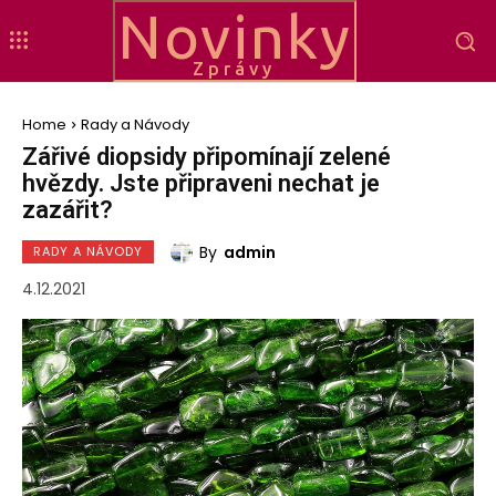
Novinky
Zprávy
Home
Rady a Návody
Zářivé diopsidy připomínají zelené
hvězdy. Jste připraveni nechat je
zazářit?
By
admin
RADY A NÁVODY
4.12.2021