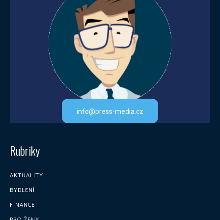
info@press-media.cz
Rubriky
AKTUALITY
BYDLENÍ
FINANCE
PRO ŽENY