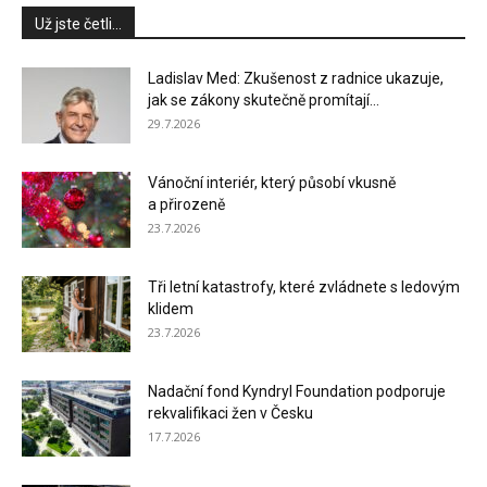
Už jste četli...
Ladislav Med: Zkušenost z radnice ukazuje,
jak se zákony skutečně promítají...
29.7.2026
Vánoční interiér, který působí vkusně
a přirozeně
23.7.2026
Tři letní katastrofy, které zvládnete s ledovým
klidem
23.7.2026
Nadační fond Kyndryl Foundation podporuje
rekvalifikaci žen v Česku
17.7.2026