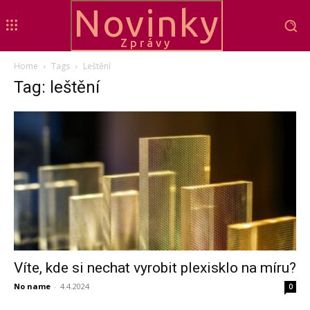
Novinky
Zprávy
Home
Tags
Leštění
Tag: leštění
Víte, kde si nechat vyrobit plexisklo na míru?
No name
-
4.4.2024
0