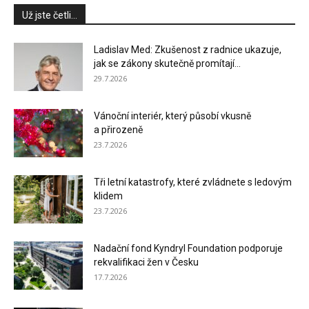
Už jste četli...
Ladislav Med: Zkušenost z radnice ukazuje,
jak se zákony skutečně promítají...
29.7.2026
Vánoční interiér, který působí vkusně
a přirozeně
23.7.2026
Tři letní katastrofy, které zvládnete s ledovým
klidem
23.7.2026
Nadační fond Kyndryl Foundation podporuje
rekvalifikaci žen v Česku
17.7.2026