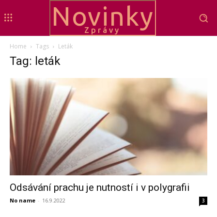
Novinky
Zprávy
Home
Tags
Leták
Tag: leták
Odsávání prachu je nutností i v polygrafii
No name
-
16.9.2022
3