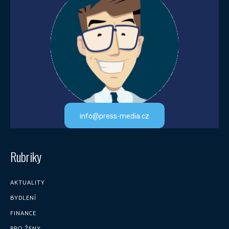
info@press-media.cz
Rubriky
AKTUALITY
BYDLENÍ
FINANCE
PRO ŽENY