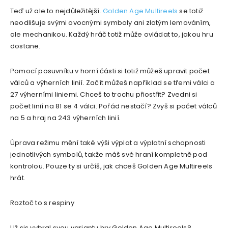
Teď už ale to nejdůležitější.
Golden Age Multireels
se totiž
neodlišuje svými ovocnými symboly ani zlatým lemováním,
ale mechanikou. Každý hráč totiž může ovládat to, jakou hru
dostane.
Pomocí posuvníku v horní části si totiž můžeš upravit počet
válců a výherních linií. Začít můžeš například se třemi válci a
27 výherními liniemi. Chceš to trochu přiostřit? Zvedni si
počet linií na 81 se 4 válci. Pořád nestačí? Zvyš si počet válců
na 5 a hraj na 243 výherních linií.
Úprava režimu mění také výši výplat a výplatní schopnosti
jednotlivých symbolů, takže máš své hraní kompletně pod
kontrolou. Pouze ty si určíš, jak chceš Golden Age Multireels
hrát.
Roztoč to s respiny
Už sis vybral svou variantu hry Golden Age Multireels?