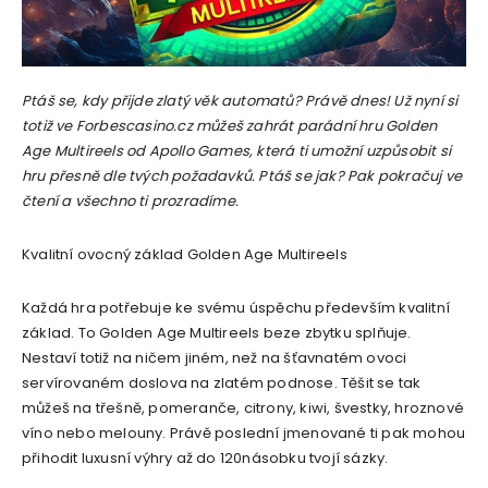
Ptáš se, kdy přijde zlatý věk automatů? Právě dnes! Už nyní si
totiž ve Forbescasino.cz můžeš zahrát parádní hru Golden
Age Multireels od Apollo Games, která ti umožní uzpůsobit si
hru přesně dle tvých požadavků. Ptáš se jak? Pak pokračuj ve
čtení a všechno ti prozradíme.
Kvalitní ovocný základ Golden Age Multireels
Každá hra potřebuje ke svému úspěchu především kvalitní
základ. To Golden Age Multireels beze zbytku splňuje.
Nestaví totiž na ničem jiném, než na šťavnatém ovoci
servírovaném doslova na zlatém podnose. Těšit se tak
můžeš na třešně, pomeranče, citrony, kiwi, švestky, hroznové
víno nebo melouny. Právě poslední jmenované ti pak mohou
přihodit luxusní výhry až do 120násobku tvojí sázky.