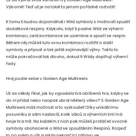
Výborně! Teď už je na tobě to jenom pořádně roztočit!
K tomu ti budou dopomáhat i Wild symboly s možností spustit
dodatkové respiny. Kdykoliv, když ti padne Wild ve výherní
kombinaci, celá kombinace se uzamkne a spustí se respin.
Během něj můžeš tuto svou kombinaci rozšířit o další
symboly a připsat si tak ještě zajímavější výhry. Takto to
může pokračovat tak dlouho, dokud ti Wildy doplňují výherní
řady.
Hraj podle sebe v Golden Age Multireels
Už sis někdy říkal, jak by vypadala tvá oblíbená hra, kdyby se
do ní přidal nebo naopak ubral některý válec? S Golden Age
Multireels máš možnost si to vyzkoušet! Díky unikátnímu
posuvníku si sám nastavíš, kolik válců a výherních linií má
tvoje hra mít. Na každém z nich pak můžeš protáčet ovocné
symboly obohacené o Wild se spouštěním Respinů. Rozjeď
to po svém a užij si nikdy nekončící zábavu ve