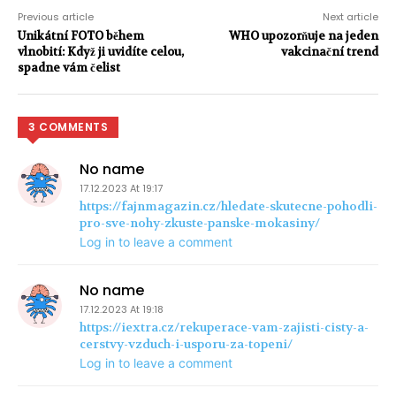
Previous article
Next article
Unikátní FOTO během
WHO upozorňuje na jeden
vlnobití: Když ji uvidíte celou,
vakcinační trend
spadne vám čelist
3 COMMENTS
No name
17.12.2023 At 19:17
https://fajnmagazin.cz/hledate-skutecne-pohodli-
pro-sve-nohy-zkuste-panske-mokasiny/
Log in to leave a comment
No name
17.12.2023 At 19:18
https://iextra.cz/rekuperace-vam-zajisti-cisty-a-
cerstvy-vzduch-i-usporu-za-topeni/
Log in to leave a comment