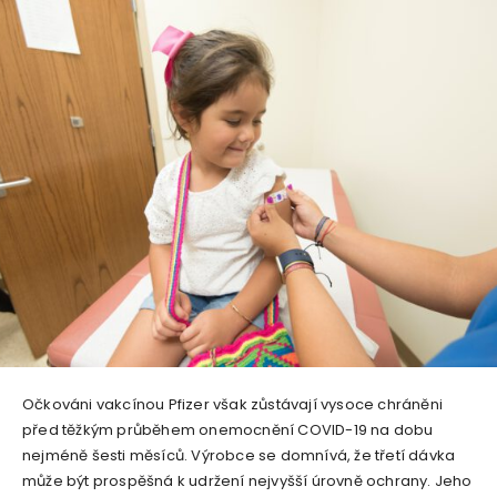
Očkováni vakcínou Pfizer však zůstávají vysoce chráněni
před těžkým průběhem onemocnění COVID-19 na dobu
nejméně šesti měsíců. Výrobce se domnívá, že třetí dávka
může být prospěšná k udržení nejvyšší úrovně ochrany. Jeho