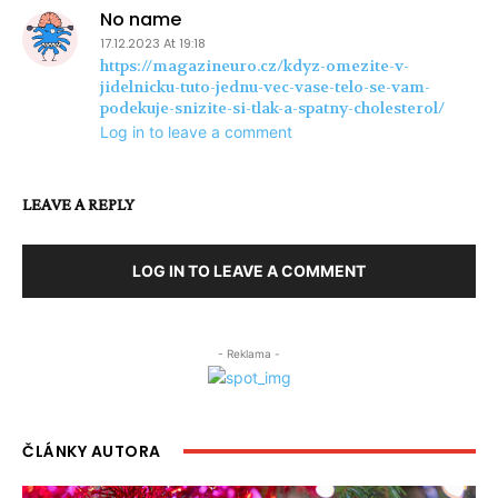
No name
17.12.2023 At 19:18
https://magazineuro.cz/kdyz-omezite-v-
jidelnicku-tuto-jednu-vec-vase-telo-se-vam-
podekuje-snizite-si-tlak-a-spatny-cholesterol/
Log in to leave a comment
LEAVE A REPLY
LOG IN TO LEAVE A COMMENT
- Reklama -
ČLÁNKY AUTORA