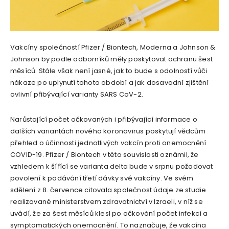
Vakcíny společností Pfizer / Biontech, Moderna a Johnson &
Johnson by podle odborníků měly poskytovat ochranu šest
měsíců. Stále však není jasné, jak to bude s odolností vůči
nákaze po uplynutí tohoto období a jak dosavadní zjištění
ovlivní přibývající varianty SARS CoV-2.
Narůstající počet očkovaných i přibývající informace o
dalších variantách nového koronavirus poskytují vědcům
přehled o účinnosti jednotlivých vakcín proti onemocnění
COVID-19. Pfizer / Biontech v této souvislosti oznámil, že
vzhledem k šířící se varianta delta bude v srpnu požadovat
povolení k podávání třetí dávky své vakcíny. Ve svém
sdělení z 8. července citovala společnost údaje ze studie
realizované ministerstvem zdravotnictví v Izraeli, v níž se
uvádí, že za šest měsíců klesl po očkování počet infekcí a
symptomatických onemocnění. To naznačuje, že vakcína