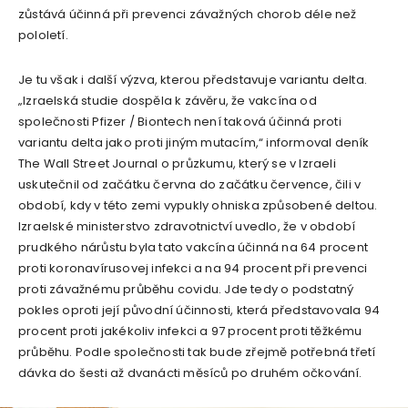
zůstává účinná při prevenci závažných chorob déle než
pololetí.
Je tu však i další výzva, kterou představuje variantu delta.
„Izraelská studie dospěla k závěru, že vakcína od
společnosti Pfizer / Biontech není taková účinná proti
variantu delta jako proti jiným mutacím,“ informoval deník
The Wall Street Journal o průzkumu, který se v Izraeli
uskutečnil od začátku června do začátku července, čili v
období, kdy v této zemi vypukly ohniska způsobené deltou.
Izraelské ministerstvo zdravotnictví uvedlo, že v období
prudkého nárůstu byla tato vakcína účinná na 64 procent
proti koronavírusovej infekci a na 94 procent při prevenci
proti závažnému průběhu covidu. Jde tedy o podstatný
pokles oproti její původní účinnosti, která představovala 94
procent proti jakékoliv infekci a 97 procent proti těžkému
průběhu. Podle společnosti tak bude zřejmě potřebná třetí
dávka do šesti až dvanácti měsíců po druhém očkování.