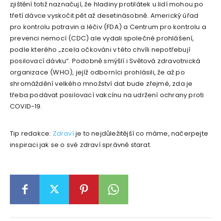
zjištění totiž naznačují, že hladiny protilátek u lidí mohou po
třetí dávce vyskočit pět až desetinásobně. Americký úřad
pro kontrolu potravin a léčiv (FDA) a Centrum pro kontrolu a
prevenci nemocí (CDC) ale vydali společné prohlášení,
podle kterého „zcela očkováni v této chvíli nepotřebují
posilovací dávku“. Podobně smýšlí i Světová zdravotnická
organizace (WHO), jejíž odborníci prohlásili, že až po
shromáždění velkého množství dat bude zřejmé, zda je
třeba podávat posilovací vakcínu na udržení ochrany proti
COVID-19.
Tip redakce:
Zdraví
je to nejdůležitější co máme, načerpejte
inspiraci jak se o své zdraví správně starat.