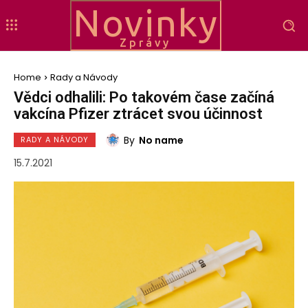
Novinky
Zprávy
Home
Rady a Návody
Vědci odhalili: Po takovém čase začíná
vakcína Pfizer ztrácet svou účinnost
By
No name
RADY A NÁVODY
15.7.2021