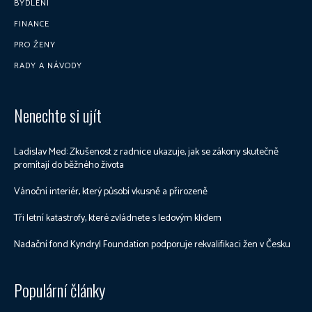
BYDLENÍ
FINANCE
PRO ŽENY
RADY A NÁVODY
Nenechte si ujít
Ladislav Med: Zkušenost z radnice ukazuje, jak se zákony skutečně
promítají do běžného života
Vánoční interiér, který působí vkusně a přirozeně
Tři letní katastrofy, které zvládnete s ledovým klidem
Nadační fond Kyndryl Foundation podporuje rekvalifikaci žen v Česku
Populární články