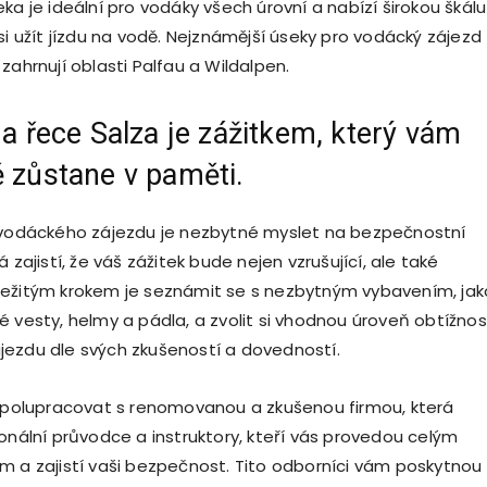
ka je ideální pro vodáky všech úrovní a nabízí širokou škálu
si užít jízdu na vodě. Nejznámější úseky pro vodácký zájezd
zahrnují oblasti Palfau a Wildalpen.
na řece Salza je zážitkem, který vám
 zůstane v paměti.
 vodáckého zájezdu je nezbytné myslet na bezpečnostní
á zajistí, že váš zážitek bude nejen vzrušující, ale také
ežitým krokem je seznámit se s nezbytným vybavením, jak
é vesty, helmy a pádla, a zvolit si vhodnou úroveň obtížnos
ezdu dle svých zkušeností a dovedností.
 spolupracovat s renomovanou a zkušenou firmou, která
ionální průvodce a instruktory, kteří vás provedou celým
m a zajistí vaši bezpečnost. Tito odborníci vám poskytnou