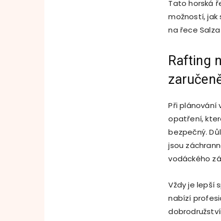
Tato horská ře
možností, jak 
na řece Salza 
Rafting 
zaručeně
Při plánování
opatření, kter
bezpečný. Důl
jsou záchrann
vodáckého záj
Vždy je lepší
nabízí profes
dobrodružství