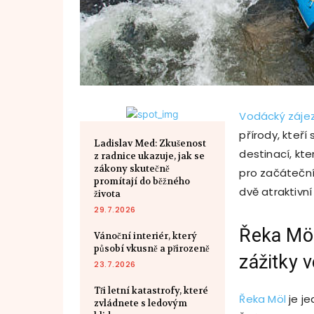
Vodácký záje
přírody, kteří
Ladislav Med: Zkušenost
destinací, kte
z radnice ukazuje, jak se
zákony skutečně
pro začáteční
promítají do běžného
dvě atraktivn
života
29.7.2026
Řeka Möl
Vánoční interiér, který
působí vkusně a přirozeně
zážitky 
23.7.2026
Tři letní katastrofy, které
Řeka Möl
je je
zvládnete s ledovým