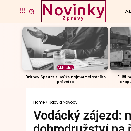
Novinky
Ak
Zprávy
Aktuality
Britney Spears si může najmout vlastního
Fulfill
právníka
shopu
Home
Rady a Návody
Vodácký zájezd:
dobrodružství na 