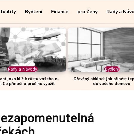
tuality
Bydlení
Finance
pro Ženy
Rady a Náv
Rady a Návody
Bydlení
ment jako klíč k růstu vašeho e-
Dřevěný obklad: Jak přinést tep
: Co přináší a proč ho využít
do vašeho domova
 nezapomenutelná
řekách