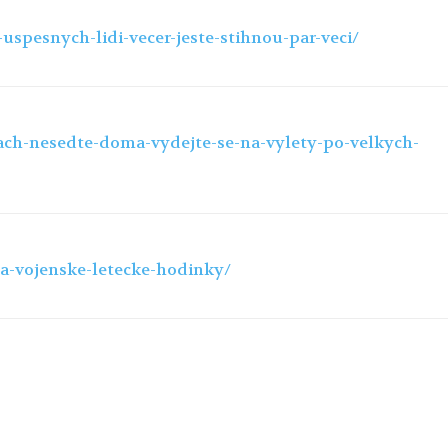
uspesnych-lidi-vecer-jeste-stihnou-par-veci/
nach-nesedte-doma-vydejte-se-na-vylety-po-velkych-
i-a-vojenske-letecke-hodinky/