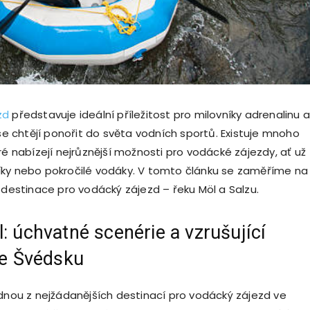
zd
představuje ideální příležitost pro milovníky adrenalinu 
 se chtějí ponořit do světa vodních sportů. Existuje mnoho
ré nabízejí nejrůznější možnosti pro vodácké zájezdy, ať už
ky nebo pokročilé vodáky. V tomto článku se zaměříme na
í destinace pro vodácký zájezd – řeku Möl a Salzu.
: úchvatné scenérie a vzrušující
ve Švédsku
dnou z nejžádanějších destinací pro vodácký zájezd ve