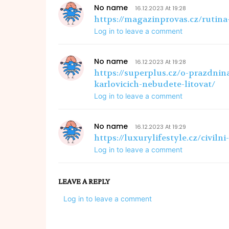
No name
16.12.2023 At 19:28
https://magazinprovas.cz/rutina-
Log in to leave a comment
No name
16.12.2023 At 19:28
https://superplus.cz/o-prazdni
karlovicich-nebudete-litovat/
Log in to leave a comment
No name
16.12.2023 At 19:29
https://luxurylifestyle.cz/civiln
Log in to leave a comment
LEAVE A REPLY
Log in to leave a comment