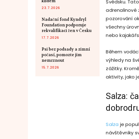
klidem
Švédsku. Tato 
23.7.2026
adrenalinové z
pozorování ok
Nadační fond Kyndryl
Foundation podporuje
všechny úrovně
rekvalifikaci žen v Česku
nebo kajakářs
17.7.2026
Psi bez podsady a zimní
Během vodáck
počasí, pomozte jim
výhledy na šv
nemrznout
15.7.2026
zážitky. Krom
aktivity, jako 
Salza: č
dobrodru
Salza
je popul
návštěvníky s