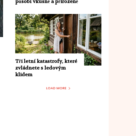
působí vkusně a přirozeně
a
Tři letní katastrofy, které
zvládnete s ledovým
klidem
LOAD MORE