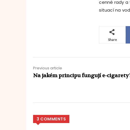
cenné rady a t
situací na vo
Share
Previous article
Na jakém principu fungují e-cigarety
3 COMMENTS