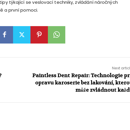
ipy týkající se veslovací techniky, zvládání náročných
dě a první pomoci.
Next artic
?
Paintless Dent Repair: Technologie p
opravu karoserie bez lakování, kter
může zvládnout kaž