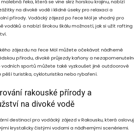
malebná řeka, která se vine skrz horskou krajinu, nabízí
ážitky na divoké vodě i klidné úseky pro relaxaci a
olní přírody. Vodácký zájezd po řece Möl je vhodný pro
 vodáků a nabízí širokou škálu možností, jak si užít rafting
tví.
ého zájezdu na řece Möl můžete očekávat nádherné
édskou přírodu, divoké průjezdy kaňony a nezapomenutel
ě vodních sportů můžete také vyzkoušet jiné outdoorové
je pěší turistika, cykloturistika nebo rybaření.
arování rakouské přírody a
žství na divoké vodě
ární destinací pro vodácký zájezd v Rakousku, která oslovu
vými krystalicky čistými vodami a nádhernými scenériemi.