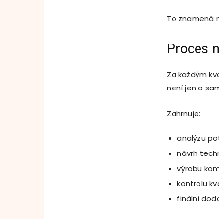
To znamená m
Proces n
Za každým kva
není jen o sa
Zahrnuje:
analýzu po
návrh tech
výrobu ko
kontrolu kva
finální dod