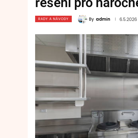
řešení pro náročn
By
admin
RADY A NÁVODY
6.5.2026