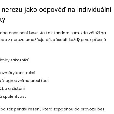
 nerezu jako odpověď na individuální
ky
oba dnes není luxus. Je to standard tam, kde záleží na
roba z nerezu umožňuje přizpůsobit každý prvek přesně
avky zákazníků:
rozměry konstrukcí
ůči agresivnímu prostředí
žba a čištění
 spolehlivost
ba tak přináší řešení, která zapadnou do provozu bez