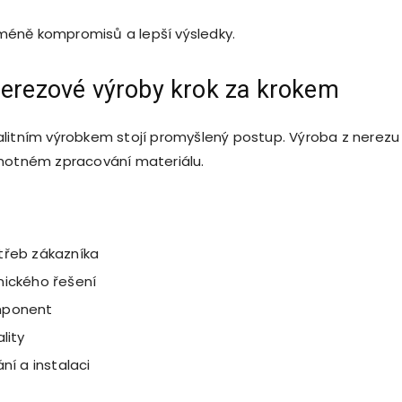
éně kompromisů a lepší výsledky.
erezové výroby krok za krokem
litním výrobkem stojí promyšlený postup. Výroba z nerezu
motném zpracování materiálu.
třeb zákazníka
nického řešení
mponent
lity
ání a instalaci