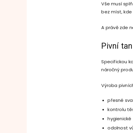
Vše musí splň
bez míst, kde
A právě zde n
Pivní ta
Specifickou k
náročný produk
Výroba pivníc
přesné sva
kontrolu tě
hygienické 
odolnost vů