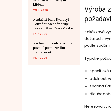
zvládnete s ledovým
klidem
Výroba z
23.7.2026
požadav
Nadační fond Kyndryl
Foundation podporuje
rekvalifikaci žen v Česku
Zakázková výr
17.7.2026
detailech. Vý
Psi bez podsady a zimní
podle zadání.
počasí, pomozte jim
nemrznout
15.7.2026
Typické požad
specifické 
odolnost v
snadná údr
dlouhodobá
Nerezová výro