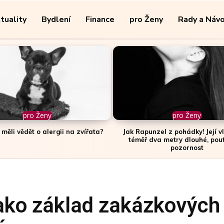
tuality
Bydlení
Finance
pro Ženy
Rady a Náv
pro Ženy
pro Ženy
 měli vědět o alergii na zvířata?
Jak Rapunzel z pohádky! Její v
téměř dva metry dlouhé, pou
pozornost
jako základ zakázkových