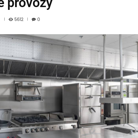
é provozy
5612
0