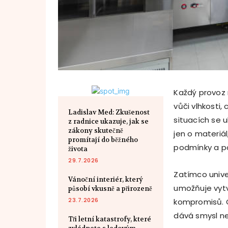
Každý provoz 
vůči vlhkosti
Ladislav Med: Zkušenost
situacích se 
z radnice ukazuje, jak se
zákony skutečně
jen o materiá
promítají do běžného
podmínky a p
života
29.7.2026
Zatímco univer
Vánoční interiér, který
umožňuje vytv
působí vkusně a přirozeně
23.7.2026
kompromisů. Od
dává smysl ne
Tři letní katastrofy, které