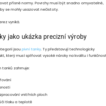
ovat přísné normy. Povrchy musí být snadno omyvatelné,
 by se mohly usazovat nečistoty.
erez vyniká.
nky jako ukázka precizní výroby
ategorií jsou
pivní tanky
. Ty představují technologicky
t, který musí splňovat vysoké nároky na kvalitu i funkčnost
h tanků zahrnuje:
řování
snosti
zpracování vnitřních ploch
či tlaku a teplotě