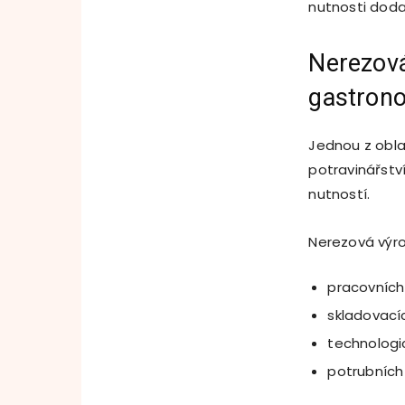
nutnosti dod
Nerezová
gastrono
Jednou z obla
potravinářstv
nutností.
Nerezová výro
pracovních
skladovací
technologi
potrubníc