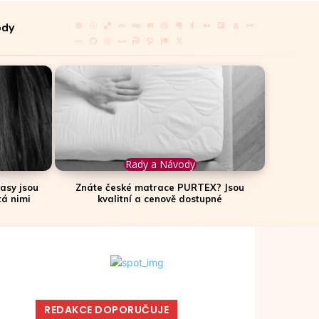
ody
Rady a Návody
lasy jsou
Znáte české matrace PURTEX? Jsou
tá nimi
kvalitní a cenově dostupné
REDAKCE DOPORUČUJE