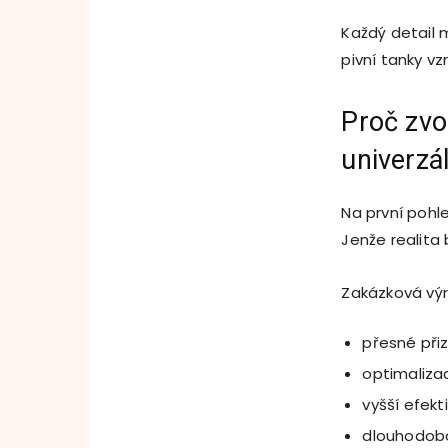
Každý detail m
pivní tanky vz
Proč zvo
univerzá
Na první pohl
Jenže realita 
Zakázková výr
přesné při
optimaliza
vyšší efekti
dlouhodobo