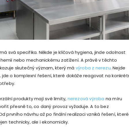
má svá specifika. Někde je klíčová hygiena, jinde odolnost
, chemii nebo mechanickému zatížení. A právě v těchto
ukazuje skutečný význam, který má
výroba z nerezu
. Nejde
l, jde o komplexní řešení, které dokáže reagovat na konkrét
otřeby.
zální produkty mají své limity,
nerezová výroba
na míru
ořit přesně to, co daný provoz vyžaduje. A to bez
 prvního návrhu až po finální realizaci vzniká řešení, které
jen technicky, ale i ekonomicky.