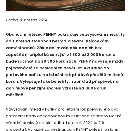
Praha, 8. března 2024
Obchodní řetězec PENNY pokračuje ve zvyšování mezd, ty
od 1. března stoupnou bezmála sedmi tisícovkám
zaměstnanců. Základní mzda pokladních bez
započítání příplatků se zvýší o 1 300 až 2 000 korun a
bude začínat na 29 300 korunách. PENNY navyšuje mzdy
pojedenácté za posledních devět let. Aktuálně do
platového balíku na letošní rok přidává přes 160 milionů
korun. Vylepšuje také benefity, například příspěvek na
doplňkové penzijní spoření vzroste na 800 korun
měsíčně.
Navyšování mezd v PENNY pro letošní rok převyšuje o dva
procentní body odhadovanou míru inflace ze strany České
národní banky (aktuální odhad pro rok 2024 je 2,6
procenta). Výrazně zaměstnancům PENNY přilepšilo i loni,