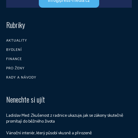
info@press-media.cz
Rubriky
AKTUALITY
BYDLENÍ
FINANCE
PRO ŽENY
RADY A NÁVODY
Nenechte si ujít
Ladislav Med: Zkušenost z radnice ukazuje, jak se zákony skutečně
promítají do běžného života
Vánoční interiér, který působí vkusně a přirozeně