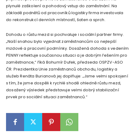
plynulé zaškolení a pohodový vstup do zaměstnání. Na
základě podnětů od pracovníků logistiky firma investovala
do rekonstrukcí denních místností, šaten a sprch.
Dohodu o růstu mezd si pochvaluje i sociální partner firmy.
„Naší snahou bylo vyjednat zaměstnancům co nejlepší
mzdové a pracovní podmínky. Dosažená dohoda s vedením
PENNY reflektuje současnou situaci a je dobrým řešením pro
zaměstnance,“ říká Bohumír Dufek, předseda OSPZV-ASO
ČR. Prezidentka Unie zaměstnanců obchodu, logistiky a
služeb Renáta Burianová jej doplňuje: „Jsme velmi spokojení
s tím, že jsme dospěli k rychlé shodě ohledně růstu mezd,
dosažený výsledek představuje velmi dobrý stabilizační
prvek pro sociální situaci zaměstnanců.“