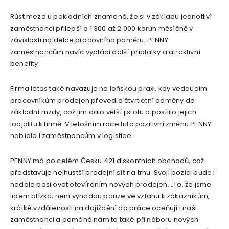
Růst mezd u pokladních znamená, že si v základu jednotliví
zaměstnanci přilepší o 1 300 až 2 000 korun měsíčně v
závislosti na délce pracovního poměru. PENNY
zaměstnancům navíc vyplácí další příplatky a atraktivní
benefity.
Firma letos také navazuje na loňskou praxi, kdy vedoucím
pracovníkům prodejen převedla čtvrtletní odměny do
základní mzdy, což jim dalo větší jistotu a posílilo jejich
loajalitu k firmě. V letošním roce tuto pozitivní změnu PENNY
nabídlo i zaměstnancům v logistice.
PENNY má po celém Česku 421 diskontních obchodů, což
představuje nejhustší prodejní síť na trhu. Svoji pozici bude i
nadále posilovat otevíráním nových prodejen. „To, že jsme
lidem blízko, není výhodou pouze ve vztahu k zákazníkům,
krátké vzdálenosti na dojíždění do práce oceňují i naši
zaměstnanci a pomáhá nám to také při náboru nových