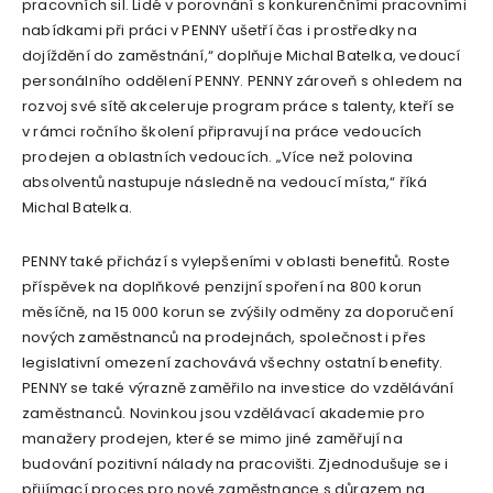
pracovních sil. Lidé v porovnání s konkurenčními pracovními
nabídkami při práci v PENNY ušetří čas i prostředky na
dojíždění do zaměstnání,“ doplňuje Michal Batelka, vedoucí
personálního oddělení PENNY. PENNY zároveň s ohledem na
rozvoj své sítě akceleruje program práce s talenty, kteří se
v rámci ročního školení připravují na práce vedoucích
prodejen a oblastních vedoucích. „Více než polovina
absolventů nastupuje následně na vedoucí místa,“ říká
Michal Batelka.
PENNY také přichází s vylepšeními v oblasti benefitů. Roste
příspěvek na doplňkové penzijní spoření na 800 korun
měsíčně, na 15 000 korun se zvýšily odměny za doporučení
nových zaměstnanců na prodejnách, společnost i přes
legislativní omezení zachovává všechny ostatní benefity.
PENNY se také výrazně zaměřilo na investice do vzdělávání
zaměstnanců. Novinkou jsou vzdělávací akademie pro
manažery prodejen, které se mimo jiné zaměřují na
budování pozitivní nálady na pracovišti. Zjednodušuje se i
přijímací proces pro nové zaměstnance s důrazem na