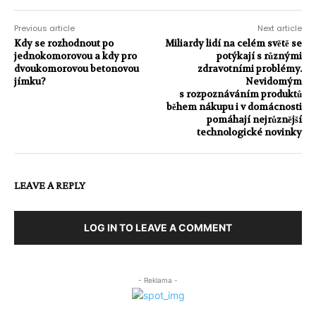
Previous article
Next article
Kdy se rozhodnout po
Miliardy lidí na celém světě se
jednokomorovou a kdy pro
potýkají s různými
dvoukomorovou betonovou
zdravotními problémy.
jímku?
Nevidomým
s rozpoznáváním produktů
během nákupu i v domácnosti
pomáhají nejrůznější
technologické novinky
LEAVE A REPLY
LOG IN TO LEAVE A COMMENT
- Reklama -