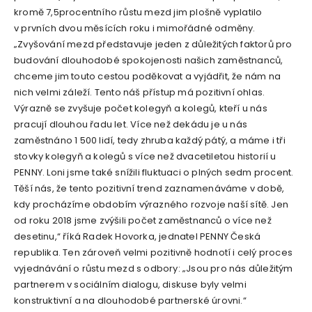
kromě 7,5procentního růstu mezd jim plošně vyplatilo
v prvních dvou měsících roku i mimořádné odměny.
„Zvyšování mezd představuje jeden z důležitých faktorů pro
budování dlouhodobé spokojenosti našich zaměstnanců,
chceme jim touto cestou poděkovat a vyjádřit, že nám na
nich velmi záleží. Tento náš přístup má pozitivní ohlas.
Výrazně se zvyšuje počet kolegyň a kolegů, kteří u nás
pracují dlouhou řadu let. Více než dekádu je u nás
zaměstnáno 1 500 lidí, tedy zhruba každý pátý, a máme i tři
stovky kolegyň a kolegů s více než dvacetiletou historií u
PENNY. Loni jsme také snížili fluktuaci o plných sedm procent.
Těší nás, že tento pozitivní trend zaznamenáváme v době,
kdy procházíme obdobím výrazného rozvoje naší sítě. Jen
od roku 2018 jsme zvýšili počet zaměstnanců o více než
desetinu,“ říká Radek Hovorka, jednatel PENNY Česká
republika. Ten zároveň velmi pozitivně hodnotí i celý proces
vyjednávání o růstu mezd s odbory: „Jsou pro nás důležitým
partnerem v sociálním dialogu, diskuse byly velmi
konstruktivní a na dlouhodobé partnerské úrovni.“