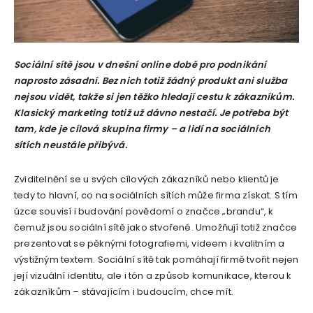
Sociální sítě jsou v dnešní online době pro podnikání
naprosto zásadní. Bez nich totiž žádný produkt ani služba
nejsou vidět, takže si jen těžko hledají cestu k zákazníkům.
Klasický marketing totiž už dávno nestačí. Je potřeba být
tam, kde je cílová skupina firmy – a lidí na sociálních
sítích neustále přibývá.
Zviditelnění se u svých cílových zákazníků nebo klientů je
tedy to hlavní, co na sociálních sítích může firma získat. S tím
úzce souvisí i budování povědomí o značce „brandu“, k
čemuž jsou sociální sítě jako stvořené. Umožňují totiž značce
prezentovat se pěknými fotografiemi, videem i kvalitním a
výstižným textem. Sociální sítě tak pomáhají firmě tvořit nejen
její vizuální identitu, ale i tón a způsob komunikace, kterou k
zákazníkům – stávajícím i budoucím, chce mít.