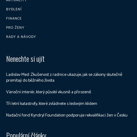
AKTUALITY
BYDLENÍ
FINANCE
PRO ŽENY
RADY A NÁVODY
Nenechte si ujít
Ladislav Med: Zkušenost z radnice ukazuje, jak se zákony skutečně
promítají do běžného života
Vánoční interiér, který působí vkusně a přirozeně
Tři letní katastrofy, které zvládnete s ledovým klidem
Nadační fond Kyndryl Foundation podporuje rekvalifikaci žen v Česku
Populární články