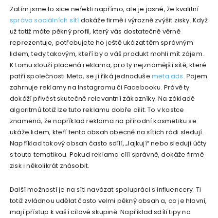
Zatím jsme to sice neřekli napřímo, ale je jasné, že kvalitní
správa sociálních sítí
dokáže firmě i výrazně zvýšit zisky. Když
už totiž máte pěkný profil, který vás dostatečně věrně
reprezentuje, potřebujete ho ještě ukázat těm správným
lidem, tedy takovým, kteří by o váš produkt mohli mít zájem.
K tomu slouží placená reklama, pro ty nejznámější sítě, které
patří společnosti Meta, se jí říká jednoduše
meta ads
. Pojem
zahrnuje reklamy na Instagramu či Facebooku. Právě ty
dokáží přivést skutečně relevantní zákazníky. Na základě
algoritmů totiž lze tuto reklamu dobře cílit. To v kostce
znamená, že například reklama na přírodní kosmetiku se
ukáže lidem, kteří tento obsah obecně na sítích rádi sledují.
Například takový obsah často sdílí, „lajkují“ nebo sledují účty
s touto tematikou. Pokud reklama cílí správně, dokáže firmě
zisk i několikrát znásobit.
Další možností je na síti navázat spolupráci s influencery. Ti
totiž zvládnou udělat často velmi pěkný obsah a, co je hlavní,
mají přístup k vaší cílové skupině. Například sdílí tipy na