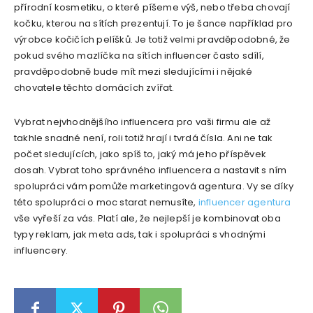
přírodní kosmetiku, o které píšeme výš, nebo třeba chovají
kočku, kterou na sítích prezentují. To je šance například pro
výrobce kočičích pelíšků. Je totiž velmi pravděpodobné, že
pokud svého mazlíčka na sítích influencer často sdílí,
pravděpodobně bude mít mezi sledujícími i nějaké
chovatele těchto domácích zvířat.
Vybrat nejvhodnějšího influencera pro vaši firmu ale až
takhle snadné není, roli totiž hrají i tvrdá čísla. Ani ne tak
počet sledujících, jako spíš to, jaký má jeho příspěvek
dosah. Vybrat toho správného influencera a nastavit s ním
spolupráci vám pomůže marketingová agentura. Vy se díky
této spolupráci o moc starat nemusíte,
influencer agentura
vše vyřeší za vás. Platí ale, že nejlepší je kombinovat oba
typy reklam, jak meta ads, tak i spolupráci s vhodnými
influencery.