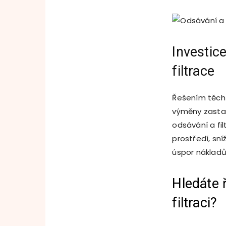
Investic
filtrace
Řešením těch
výměny zastar
odsávání a fi
prostředí, sn
úspor nákladů
Hledáte 
filtraci?