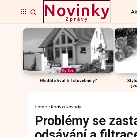
Novinky
Ak
Zprávy
Bydlení
Hledáte kvalitní stavebniny?
Styl
je
Home
Rady a Návody
Problémy se zasta
odsávání a filtrac