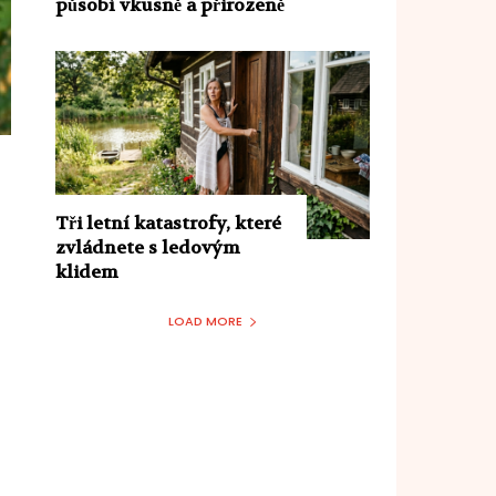
působí vkusně a přirozeně
Tři letní katastrofy, které
zvládnete s ledovým
klidem
LOAD MORE