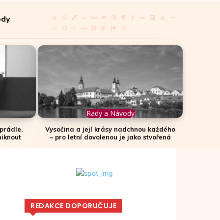
ody
Rady a Návody
prádle,
Vysočina a její krásy nadchnou každého
niknout
– pro letní dovolenou je jako stvořená
REDAKCE DOPORUČUJE