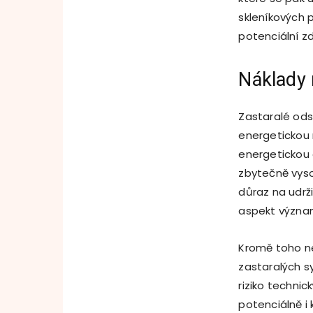
skleníkových 
potenciální zd
Náklady 
Zastaralé ods
energetickou 
energetickou 
zbytečně vys
důraz na udrž
aspekt význa
Kromě toho n
zastaralých s
riziko techni
potenciálně i