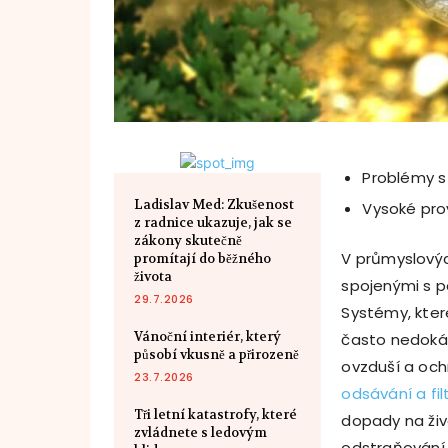
Problémy s
Ladislav Med: Zkušenost
Vysoké pro
z radnice ukazuje, jak se
zákony skutečně
V průmyslovýc
promítají do běžného
života
spojenými s p
29.7.2026
Systémy, kter
Vánoční interiér, který
často nedoká
působí vkusně a přirozeně
ovzduší a och
23.7.2026
odsávání a fil
Tři letní katastrofy, které
dopady na živ
zvládnete s ledovým
odstraňování 