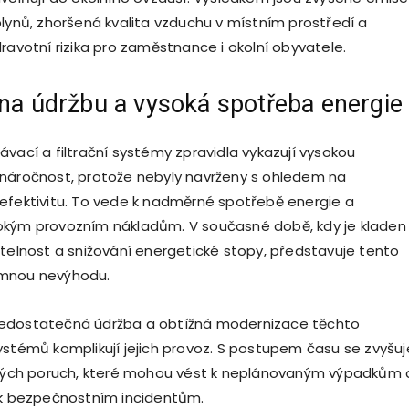
plynů, zhoršená kvalita vzduchu v místním prostředí a
ravotní rizika pro zaměstnance i okolní obyvatele.
na údržbu a vysoká spotřeba energie
ávací a filtrační systémy zpravidla vykazují vysokou
náročnost, protože nebyly navrženy s ohledem na
efektivitu. To vede k nadměrné spotřebě energie a
okým provozním nákladům. V současné době, kdy je kladen
itelnost a snižování energetické stopy, představuje tento
mnou nevýhodu.
edostatečná údržba a obtížná modernizace těchto
ystémů komplikují jejich provoz. S postupem času se zvyšuj
ckých poruch, které mohou vést k neplánovaným výpadkům 
 k bezpečnostním incidentům.