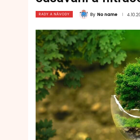
By
No name
RADY A NÁVODY
4.10.