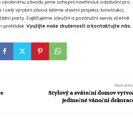
u výrobnímu závodu jsme schopni navrhnout odsávání pro
le i celý výrobní závod. Máme vlastní projekci, konstrukci,
ážní party. Zajišťujeme záruční a pozáruční servis včetně
h prohlídek.
Využijte naše zkušenosti a kontaktujte nás.
Next artic
še
Stylový a sváteční domov vytvo
jedinečné vánoční dekorac