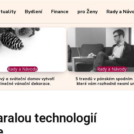
tuality
Bydlení
Finance
pro Ženy
Rady a Náv
Rady a Návody
Rady a Návody
ový a sváteční domov vytvoří
5 trendů v pánském spodním 
dinečné vánoční dekorace.
které vám rozhodně nesmí u
ralou technologií
e