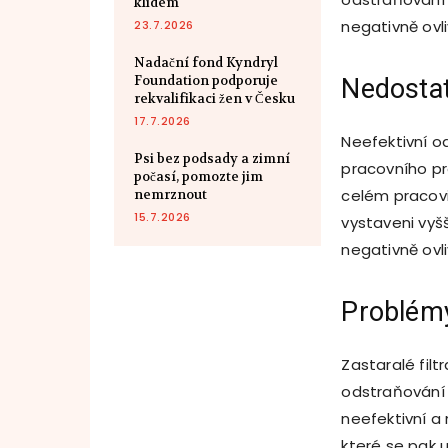
klidem
negativně ovli
23.7.2026
Nadační fond Kyndryl
Foundation podporuje
Nedostat
rekvalifikaci žen v Česku
17.7.2026
Neefektivní o
Psi bez podsady a zimní
pracovního pr
počasí, pomozte jim
celém pracovi
nemrznout
15.7.2026
vystaveni vy
negativně ovli
Problémy
Zastaralé fil
odstraňování 
neefektivní a
které se pak 