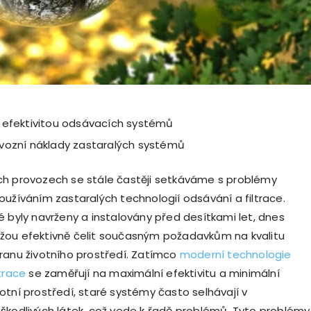
 efektivitou odsávacích systémů
vozní náklady zastaralých systémů
h provozech se stále častěji setkáváme s problémy
oužíváním zastaralých technologií odsávání a filtrace.
é byly navrženy a instalovány před desítkami let, dnes
žou efektivně čelit současným požadavkům na kvalitu
ranu životního prostředí. Zatímco
moderní technologie
trace
se zaměřují na maximální efektivitu a minimální
otní prostředí, staré systémy často selhávají v
škodlivých látek, což vede k řadě problémů. Tyto problémy