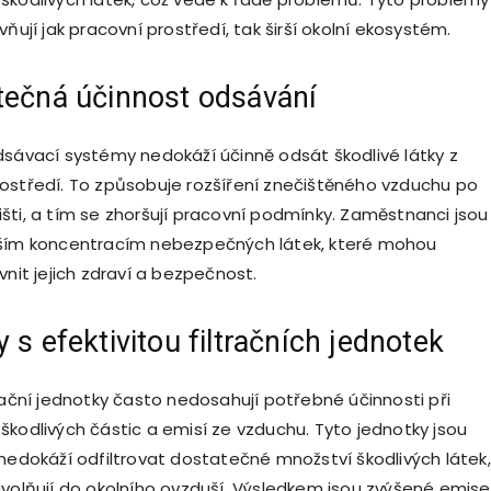
vňují jak pracovní prostředí, tak širší okolní ekosystém.
ečná účinnost odsávání
dsávací systémy nedokáží účinně odsát škodlivé látky z
ostředí. To způsobuje rozšíření znečištěného vzduchu po
šti, a tím se zhoršují pracovní podmínky. Zaměstnanci jsou
šším koncentracím nebezpečných látek, které mohou
vnit jejich zdraví a bezpečnost.
 s efektivitou filtračních jednotek
trační jednotky často nedosahují potřebné účinnosti při
škodlivých částic a emisí ze vzduchu. Tyto jednotky jsou
 nedokáží odfiltrovat dostatečné množství škodlivých látek,
uvolňují do okolního ovzduší. Výsledkem jsou zvýšené emise