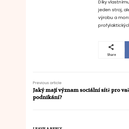
Díky vlastním
jeden stroj, a
výrobu a mont
profylaktickýc
Share
Previous article
Jaký mají význam sociální sítě pro va
podnikání?
LEAVE A REPLY