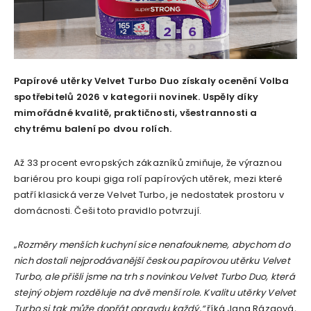
Papírové utěrky Velvet Turbo Duo získaly ocenění Volba
spotřebitelů 2026 v kategorii novinek. Uspěly díky
mimořádné kvalitě, praktičnosti, všestrannosti a
chytrému balení po dvou rolích.
Až 33 procent evropských zákazníků zmiňuje, že výraznou
bariérou pro koupi giga rolí papírových utěrek, mezi které
patří klasická verze Velvet Turbo, je nedostatek prostoru v
domácnosti. Češi toto pravidlo potvrzují.
„
Rozměry menších kuchyní sice nenafoukneme, abychom do
nich dostali nejprodávanější českou papírovou utěrku Velvet
Turbo, ale přišli jsme na trh s novinkou Velvet Turbo Duo, která
stejný objem rozděluje na dvě menší role. Kvalitu utěrky Velvet
Turbo si tak může dopřát opravdu každý,“
říká Jana Rázgová,