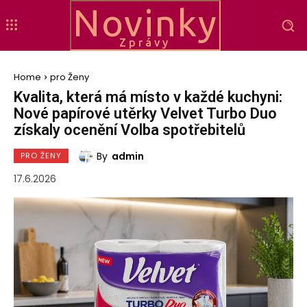
Novinky
Zprávy
Home
pro Ženy
Kvalita, která má místo v každé kuchyni:
Nové papírové utěrky Velvet Turbo Duo
získaly ocenění Volba spotřebitelů
By
admin
PRO ŽENY
17.6.2026