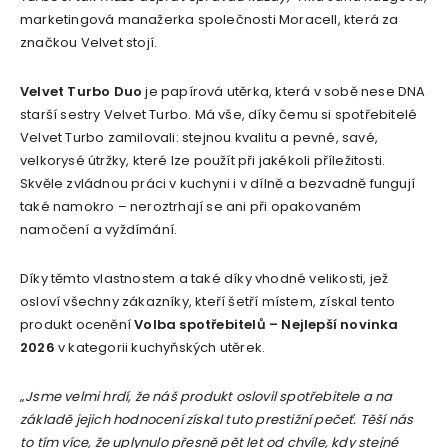
marketingová manažerka společnosti Moracell, která za
značkou Velvet stojí.
Velvet Turbo Duo
je papírová utěrka, která v sobě nese DNA
starší sestry Velvet Turbo. Má vše, díky čemu si spotřebitelé
Velvet Turbo zamilovali: stejnou kvalitu a pevné, savé,
velkorysé útržky, které lze použít při jakékoli příležitosti.
Skvěle zvládnou práci v kuchyni i v dílně a bezvadně fungují
také namokro – neroztrhají se ani při opakovaném
namočení a vyždímání.
Díky těmto vlastnostem a také díky vhodné velikosti, jež
osloví všechny zákazníky, kteří šetří místem, získal tento
produkt ocenění
Volba spotřebitelů – Nejlepší novinka
2026
v kategorii kuchyňských utěrek.
„
Jsme velmi hrdí, že náš produkt oslovil spotřebitele a na
základě jejich hodnocení získal tuto prestižní pečeť. Těší nás
to tím více, že uplynulo přesně pět let od chvíle, kdy stejné