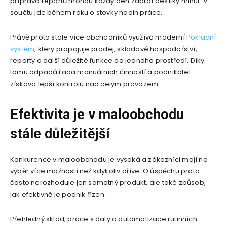
příprava reportů mohou každý den zabrat desítky minut. V
součtu jde během roku o stovky hodin práce.
Právě proto stále více obchodníků využívá moderní
Pokladní
systém
, který propojuje prodej, skladové hospodářství,
reporty a další důležité funkce do jednoho prostředí. Díky
tomu odpadá řada manuálních činností a podnikatel
získává lepší kontrolu nad celým provozem.
Efektivita je v maloobchodu
stále důležitější
Konkurence v maloobchodu je vysoká a zákazníci mají na
výběr více možností než kdykoliv dříve. O úspěchu proto
často nerozhoduje jen samotný produkt, ale také způsob,
jak efektivně je podnik řízen.
Přehledný sklad, práce s daty a automatizace rutinních