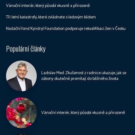
Vánoční interiér, který působí vkusně a přirozeně
Tři letní katastrofy, které zvládnete s ledovým klidem
Nadační fond Kyndryl Foundation podporuje rekvalifikaci žen v Česku
Populární články
Ladislav Med: Zkušenost z radnice ukazuje, jak se
zákony skutečně promítají do běžného života
Vánoční interiér, který působí vkusně a přirozeně