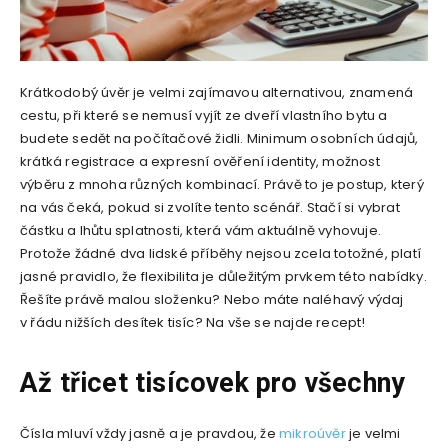
Krátkodobý úvěr je velmi zajímavou alternativou, znamená
cestu, při které se nemusí vyjít ze dveří vlastního bytu a
budete sedět na počítačové židli. Minimum osobních údajů,
krátká registrace a expresní ověření identity, možnost
výběru z mnoha různých kombinací. Právě to je postup, který
na vás čeká, pokud si zvolíte tento scénář. Stačí si vybrat
částku a lhůtu splatnosti, která vám aktuálně vyhovuje.
Protože žádné dva lidské příběhy nejsou zcela totožné, platí
jasné pravidlo, že flexibilita je důležitým prvkem této nabídky.
Řešíte právě malou složenku? Nebo máte naléhavý výdaj
v řádu nižších desítek tisíc? Na vše se najde recept!
Až třicet tisícovek pro všechny
Čísla mluví vždy jasně a je pravdou, že
mikroúvěr
je velmi