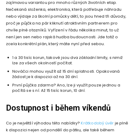
zajímavou variantou pro mnoho různých životních etap.
Nečekaná složenka, elektronika, která potřebuje náhradu
nebo výdaje za školní pomůcky dětí, to jsou hned tři důvody,
proč je půjčka na pár kliknutí atraktivním partnerem pro
chvíle plné otazníků. Vyřízení v řádu několika minut, to už
není jen sen nebo rajská hudba budoucnosti. Jde totiž o
zcela konkrétní plán, který máte nyní před sebou.
1 a 30 tisíc korun, takové jsou dva základní limity, s nimiž
lze za všech okolností počítat.
Nováčci mohou využít až 15 dní splatnosti. Opakovaná
žádost je k dispozici až na 30 dní.
První půjčka zdarma? Ano, lze ji využít pouze jednou a
počítá se s ní. Až 15 tisíc korun, 10 dní.
Dostupnost i během víkendů
Co je největší výhodou této nabídky?
Krátkodobý úvěr
je plně
k dispozici nejen od pondělí do pátku, ale také během