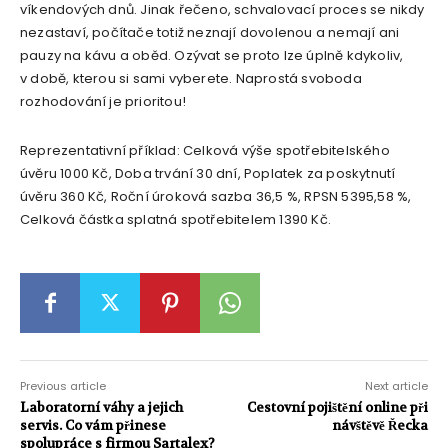
víkendových dnů. Jinak řečeno, schvalovací proces se nikdy
nezastaví, počítače totiž neznají dovolenou a nemají ani
pauzy na kávu a oběd. Ozývat se proto lze úplně kdykoliv,
v době, kterou si sami vyberete. Naprostá svoboda
rozhodování je prioritou!
Reprezentativní příklad: Celková výše spotřebitelského
úvěru 1000 Kč, Doba trvání 30 dní, Poplatek za poskytnutí
úvěru 360 Kč, Roční úroková sazba 36,5 %, RPSN 5395,58 %,
Celková částka splatná spotřebitelem 1390 Kč.
Previous article
Next article
Laboratorní váhy a jejich
Cestovní pojištění online při
servis. Co vám přinese
návštěvě Řecka
spolupráce s firmou Sartalex?