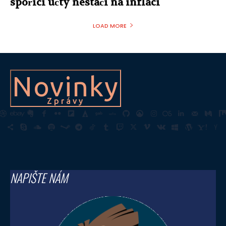
spořicí účty nestačí na inflaci
LOAD MORE
Novinky
Zprávy
NAPIŠTE NÁM