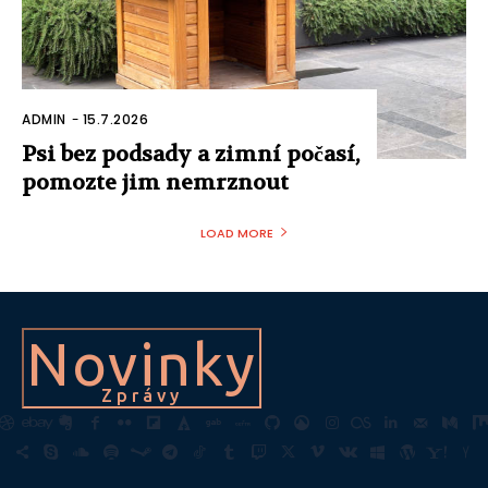
ADMIN
-
15.7.2026
Psi bez podsady a zimní počasí,
pomozte jim nemrznout
LOAD MORE
Novinky
Zprávy