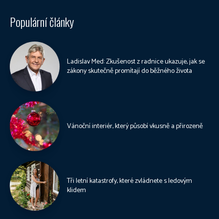
Populární články
Ladislav Med: Zkušenost z radnice ukazuje, jak se
zákony skutečně promítají do běžného života
Vánoční interiér, který působí vkusně a přirozeně
Tři letní katastrofy, které zvládnete s ledovým
klidem