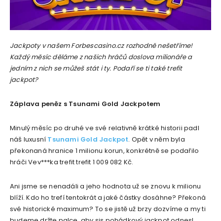
Jackpoty v našem Forbescasino.cz rozhodně nešetříme!
Každý měsíc děláme z našich hráčů doslova milionáře a
jedním z nich se můžeš stát i ty. Podaří se ti také trefit
jackpot?
Záplava peněz s Tsunami Gold Jackpotem
Minulý měsíc po druhé ve své relativně krátké historii padl
náš luxusní
Tsunami Gold Jackpot
. Opět v něm byla
překonaná hranice 1 milionu korun, konkrétně se podařilo
hráči Vev***ka trefit trefit 1 009 082 Kč.
Ani jsme se nenadáli a jeho hodnota už se znovu k milionu
blíží. Kdo ho trefí tentokrát a jaké částky dosáhne? Překoná
své historické maximum? To se jistě už brzy dozvíme a my ti
budeme držte palce, aby sis pohádkový jackpot odnesl