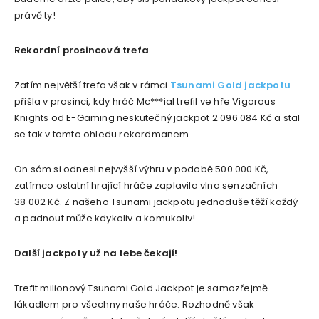
právě ty!
Rekordní prosincová trefa
Zatím největší trefa však v rámci
Tsunami Gold jackpotu
přišla v prosinci, kdy hráč Mc***ial trefil ve hře Vigorous
Knights od E-Gaming neskutečný jackpot 2 096 084 Kč a stal
se tak v tomto ohledu rekordmanem.
On sám si odnesl nejvyšší výhru v podobě 500 000 Kč,
zatímco ostatní hrající hráče zaplavila vlna senzačních
38 002 Kč. Z našeho Tsunami jackpotu jednoduše těží každý
a padnout může kdykoliv a komukoliv!
Další jackpoty už na tebe čekají!
Trefit milionový Tsunami Gold Jackpot je samozřejmě
lákadlem pro všechny naše hráče. Rozhodně však