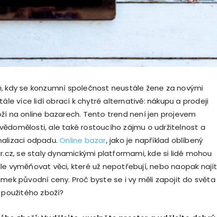
, kdy se konzumní společnost neustále žene za novými
tále více lidí obrací k chytré alternativě: nákupu a prodeji
ží na online bazarech. Tento trend není jen projevem
ědomělosti, ale také rostoucího zájmu o udržitelnost a
malizaci odpadu.
Online bazar
, jako je například oblíbený
ar.cz, se staly dynamickými platformami, kde si lidé mohou
le vyměňovat věci, které už nepotřebují, nebo naopak nají
omek původní ceny. Proč byste se i vy měli zapojit do světa
e použitého zboží?