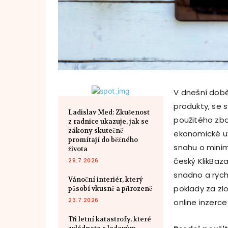
V dnešní době
produkty, se s
Ladislav Med: Zkušenost
použitého zbo
z radnice ukazuje, jak se
zákony skutečně
ekonomické uv
promítají do běžného
snahu o mini
života
český KlikBaz
29.7.2026
snadno a rych
Vánoční interiér, který
poklady za zl
působí vkusně a přirozeně
23.7.2026
online inzerc
Tři letní katastrofy, které