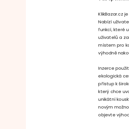
KlikBazar.cz j
Nabízí uživate
funkcí, které 
uživatelů a z
místem pro k
výhodně nakou
Inzerce použi
ekologická ce
přístup k šir
který chce uvo
unikátní kous
novým možnost
objevte výhod