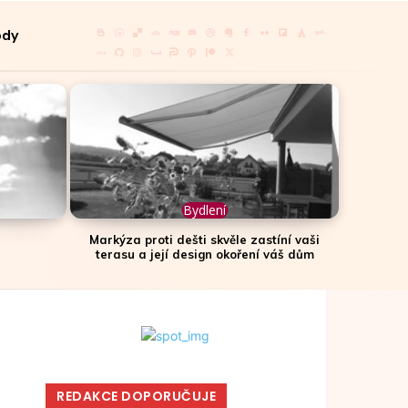
ody
Bydlení
Markýza proti dešti skvěle zastíní vaši
terasu a její design okoření váš dům
REDAKCE DOPORUČUJE