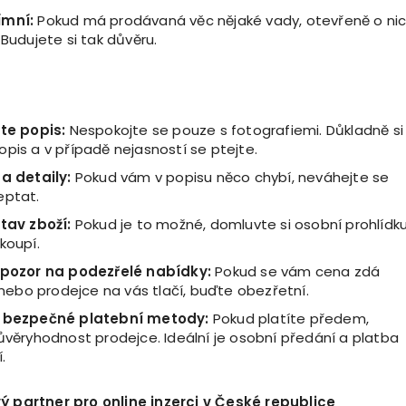
ímní:
Pokud má prodávaná věc nějaké vady, otevřeně o ni
 Budujete si tak důvěru.
ěte popis:
Nespokojte se pouze s fotografiemi. Důkladně si
pis a v případě nejasností se ptejte.
na detaily:
Pokud vám v popisu něco chybí, neváhejte se
eptat.
stav zboží:
Pokud je to možné, domluvte si osobní prohlídk
koupí.
 pozor na podezřel
é
nabídky:
Pokud se vám cena zdá
á nebo prodejce na vás tlačí, buďte obezřetní.
e bezpečn
é
platební
metody:
Pokud platíte předem,
ůvěryhodnost prodejce. Ideální je osobní předání a platba
.
ý partner pro online inzerci v Česk
é
republice