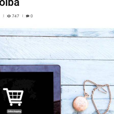
volba
747
0