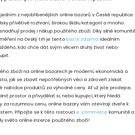
e jedním z nejoblíbenějších online bazarů v České republice.
lsky přívětivé rozhraní, širokou škálu kategorií a mnoho
usnadňují prodej i nákup použitého zboží. Díky silné komunit
aměření na český trh je tento
bazar zdarma
ideálním
aždého, kdo chce dát svým věcem druhý život nebo
pit.
tého zboží na online bazarech je moderní, ekonomická a
sta, jak se zbavit nepotřebných věcí a zároveň získat
oké nabídce produktů za výhodné ceny. Ať už jste prodejce,
lnit prostor a přivydělat si, nebo kupující, který hledá
ky za rozumnou cenu, online bazary vám otevírají dveře k
em. Připojte se k této rostoucí
e-commerce
komunitě a
y světa online inzerce použitého zboží!