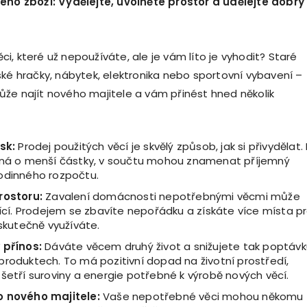
t
é
ho zboží: Vydělejte, uvolněte prostor a udělejte dobrý
, které už nepoužíváte, ale je vám líto je vyhodit? Staré
ské hračky, nábytek, elektronika nebo sportovní vybavení –
že najít nového majitele a vám přinést hned několik
isk:
Prodej použitých věcí je skvělý způsob, jak si přivydělat. 
dná o menší částky, v součtu mohou znamenat příjemný
odinného rozpočtu.
rostoru:
Zavalení domácnosti nepotřebnými věcmi může
jící. Prodejem se zbavíte nepořádku a získáte více místa p
 skutečně využíváte.
 pří
nos:
Dáváte věcem druhý život a snižujete tak poptáv
produktech. To má pozitivní dopad na životní prostředí,
šetří suroviny a energie potřebné k výrobě nových věcí.
o nov
é
ho majitele:
Vaše nepotřebné věci mohou někomu