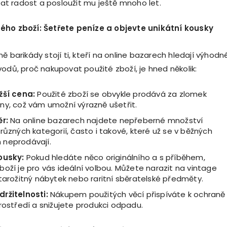
at radost a posloužit mu ještě mnoho let.
t
é
ho zboží: Šetř
ete pen
íze a objevte unikátní kousky
ě barikády stojí ti, kteří na online bazarech hledají výhodn
vodů, proč nakupovat použité zboží, je hned několik:
žší
cena:
Použité zboží se obvykle prodává za zlomek
ny, což vám umožní výrazně ušetřit.
ěr:
Na online bazarech najdete nepřeberné množství
různých kategorií, často i takové, které už se v běžných
neprodávají.
ousky:
Pokud hledáte něco originálního a s příběhem,
oží je pro vás ideální volbou. Můžete narazit na vintage
tarožitný nábytek nebo raritní sběratelské předměty.
ržitelnosti:
Nákupem použitých věcí přispíváte k ochraně
rostředí a snižujete produkci odpadu.