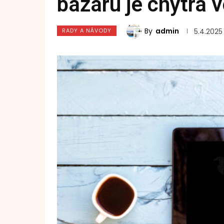
bazaru je chytrá 
By
admin
RADY A NÁVODY
5.4.2025