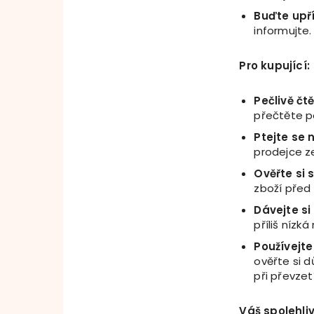
Buď
te up
ř
informujte.
Pro kupující:
Peč
liv
ě čt
přečtěte po
Ptejte se 
prodejce z
Ověřte si 
zboží před 
Dávejte si
příliš nízk
Pou
žívejt
ověřte si d
při převzetí
Váš spolehliv