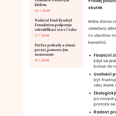
zvládnete s ledovým
Prodej použi
klidem
skutek
23.7.2026
Nadační fond Kyndryl
Máte doma věci
Foundation podporuje
oblečení, dět
rekvalifikaci žen v Česku
to všechno mů
17.7.2026
benefitů:
Psi bez podsady a zimní
počasí, pomozte jim
nemrznout
Finan
ční z
když se je
15.7.2026
bonus do r
Uvolnění p
být frustru
věci, které
Ekologický
po nových 
protože se 
Radost pr