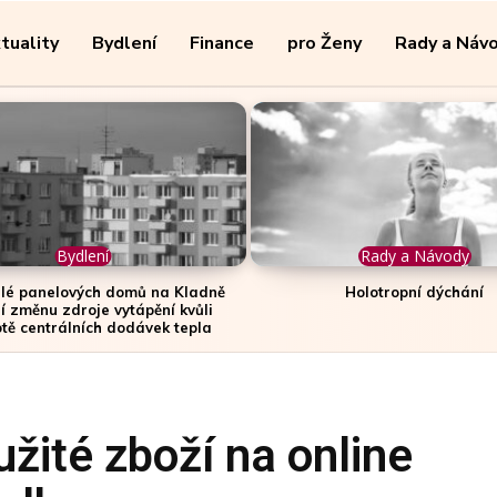
tuality
Bydlení
Finance
pro Ženy
Rady a Náv
Bydlení
Rady a Návody
lé panelových domů na Kladně
Holotropní dýchání
í změnu zdroje vytápění kvůli
otě centrálních dodávek tepla
užité zboží na online