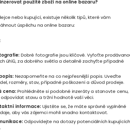
inzerovat použit
é
zboží na online bazaru?
dejce nebo kupující, existuje několik tipů, které vám
hnout úspěchu na online bazaru:
:
tografie:
Dobré fotografie jsou klíčové. Vyfoťte prodávano
ch úhlů, za dobrého světla a detailně zachyťte případné
popis:
Nezapomeňte na co nejpřesnější popis. Uveďte
del, rozměry, stav, případné poškození a důvod prodeje.
ká
cena:
Prohlédněte si podobné inzeráty a stanovte cenu,
odpovídat stavu a tržní hodnotě vaší věci.
taktní informace:
Ujistěte se, že máte správně vyplněné
údaje, aby vás zájemci mohli snadno kontaktovat.
munikace:
Odpovídejte na dotazy potenciálních kupujícíc
.