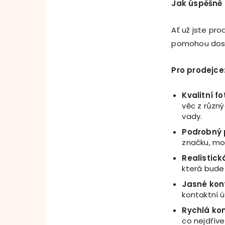
Jak úspěšně 
Ať už jste pro
pomohou dosá
Pro prodejce
Kvalitní fo
věc z různý
vady.
Podrobný 
značku, mo
Realistic
která bude 
Jasn
é
kon
kontaktní 
Rychlá ko
co nejdříve