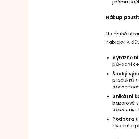
jinému uděl
Nákup použi
Na druhé stran
nabídky. A dů
Výrazně ni
původní ce
Široký výb
produktů z 
obchodech 
Unikátní k
bazarové zb
oblečení, s
Podpora ud
životního p