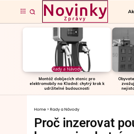
Novinky
Ak
Zprávy
Rady a Návody
Montáž dobíjecích stanic pro
Obyvate
elektromobily na Kladně: chytrý krok k
zvažuj
udržitelné budoucnosti
nejist
Home
Rady a Návody
Proč inzerovat po