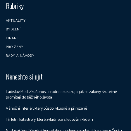
Rubriky
AKTUALITY
BYDLENÍ
FINANCE
PRO ŽENY
RADY A NÁVODY
Nenechte si ujít
Ladislav Med: Zkušenost z radnice ukazuje, jak se zákony skutečně
promítají do běžného života
Vánoční interiér, který působí vkusně a přirozeně
Tři letní katastrofy, které zvládnete s ledovým klidem
Nadační fond Kyndryl Foundation podporuje rekvalifikaci žen v Česku