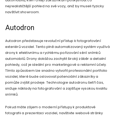
automobilů, kteří chtějí zákazníkům poskytnout co
nejrealističtější pohled na své vozy, aniž by museli fyzicky
navštívit showroom.
Autodron
Autodron představuje revoluční přístup k fotografování
exteriérů vozidel. Tento plně automatizovaný systém využívá
drony k efektivnímu a rychlému pořizování sérií snímků
automobilů. Drony dokážou zachytit široký záběr a detailní
pohledy, což je ideální pro marketingové a reklamní účely.
Tímto způsobem lze snadno vytvořit profesionální portfolio
vozidel, které bude oslovovat potenciální zákazníky a
pomůže zvýšit prodeje. Technologie autodronu šetří čas,
snižuje náklady na fotografování a zajišťuje vysokou kvalitu
snímků.
Pokud máte zájem o moderní přístupy k produktové
fotografii a prezentaci vozidel, navštivte webové stránky