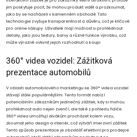
interaktivní zážitek je pro zákazníky velmi atraktivní, protože
jim poskytuje pocit, že mohou produkt vidět a prozkoumat,
jako by se nacházeli v kamenném obchodě. Tato
technologie zvyšuje transparentnost a důvěru, což je klíčové
pro online nákupy. Uživatelé mají možnost si prohlédnout
detaily, jako jsou textury, barvy a různé funkce výrobku, což
může výrazně ovlivnit jejich rozhodnutí o koupi.
360° videa vozidel: Zážitková
prezentace automobilů
V oblasti automobilového marketingu se 360° videa vozidel
stávají stále populárnějšími. Tento formát nabízí
potenciálním zákazníkům jedinečný zážitek, kdy si mohou
prohlédnout auto nejen zvenčí, ale také z pohledu řidiče.
360° videa umožňují divákům procházet kolem vozu,
zkoumat jeho design a interiér, což vytváří imerzivní zážitek.
Tento způsob prezentace je obzvlášť efektivní pro prodejce