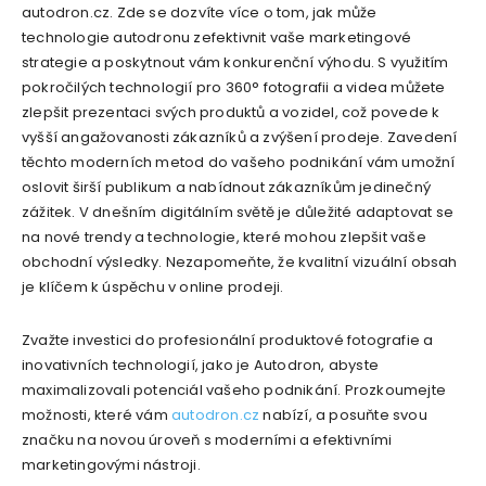
autodron.cz. Zde se dozvíte více o tom, jak může
technologie autodronu zefektivnit vaše marketingové
strategie a poskytnout vám konkurenční výhodu. S využitím
pokročilých technologií pro 360° fotografii a videa můžete
zlepšit prezentaci svých produktů a vozidel, což povede k
vyšší angažovanosti zákazníků a zvýšení prodeje. Zavedení
těchto moderních metod do vašeho podnikání vám umožní
oslovit širší publikum a nabídnout zákazníkům jedinečný
zážitek. V dnešním digitálním světě je důležité adaptovat se
na nové trendy a technologie, které mohou zlepšit vaše
obchodní výsledky. Nezapomeňte, že kvalitní vizuální obsah
je klíčem k úspěchu v online prodeji.
Zvažte investici do profesionální produktové fotografie a
inovativních technologií, jako je Autodron, abyste
maximalizovali potenciál vašeho podnikání. Prozkoumejte
možnosti, které vám
autodron.cz
nabízí, a posuňte svou
značku na novou úroveň s moderními a efektivními
marketingovými nástroji.