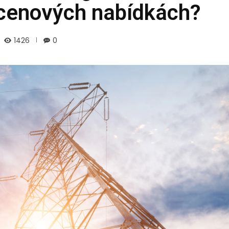
v cenových nabídkách?
1426
0