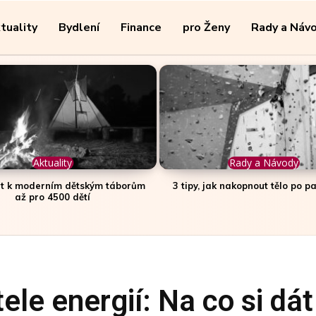
tuality
Bydlení
Finance
pro Ženy
Rady a Náv
Aktuality
Rady a Návody
et k moderním dětským táborům
3 tipy, jak nakopnout tělo po 
až pro 4500 dětí
le energií: Na co si dát