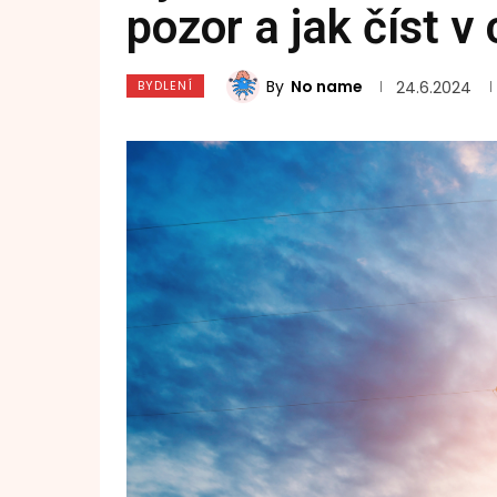
pozor a jak číst 
By
No name
BYDLENÍ
24.6.2024