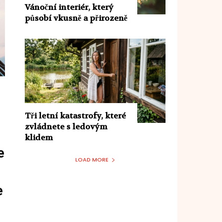
Vánoční interiér, který
působí vkusně a přirozeně
Tři letní katastrofy, které
zvládnete s ledovým
klidem
e
LOAD MORE
e