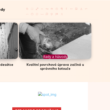
ody
Rady a Návody
padesátce
Kvalitní povrchová úprava začíná u
správného kotouče