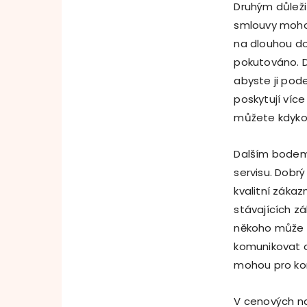
Druhým důleži
smlouvy mohou
na dlouhou do
pokutováno. D
abyste ji pod
poskytují více
můžete kdykol
Dalším bodem,
servisu. Dobr
kvalitní záka
stávajících z
někoho může b
komunikovat 
mohou pro kom
V cenových na