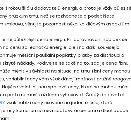
e širokou škálu dodavatelů energií, a proto je vždy důležit
dný průzkum trhu. Než se rozhodnete a podepíšete
 smlouvu, věnujte pozornost několika klíčovým aspektům.
dí je nejdůležitější cena energií. Při porovnávání nabídek se
na cenu za jednotku energie, ale i na další související
ahrnuje měsíční paušální poplatky, platby za distribuci a
 skryté náklady. Podívejte se také na to, zda je cena fixní,
ůže měnit v závislosti na situaci na trhu. Fixní ceny mohou
litu, variabilní ceny vám však dávají možnost pružně reagov
. Nejvíce volatilní jsou spotové ceny, které se mohou měnit
n, a proto nemusí každému vyhovovat. Český dodavatel
GY
však nabízí ceny fixované na jeden měsíc, které
příjemný kompromis mezi spotovými cenami a dlouhodobě
nami.