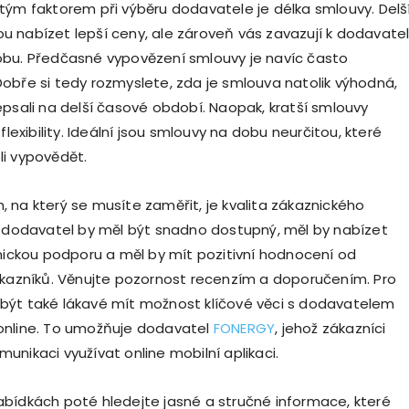
tým faktorem při výběru dodavatele je délka smlouvy. Delš
 nabízet lepší ceny, ale zároveň vás zavazují k dodavatel
bu. Předčasné vypovězení smlouvy je navíc často
obře si tedy rozmyslete, zda je smlouva natolik výhodná,
epsali na delší časové období. Naopak, kratší smlouvy
 flexibility. Ideální jsou smlouvy na dobu neurčitou, které
i vypovědět.
 na který se musíte zaměřit, je kvalita zákaznického
ý dodavatel by měl být snadno dostupný, měl by nabízet
znickou podporu a měl by mít pozitivní hodnocení od
ákazníků. Věnujte pozornost recenzím a doporučením. Pro
ýt také lákavé mít možnost klíčové věci s dodavatelem
online. To umožňuje dodavatel
FONERGY
, jehož zákazníci
unikaci využívat online mobilní aplikaci.
bídkách poté hledejte jasné a stručné informace, které