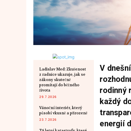
V dnešní
Ladislav Med: Zkušenost
z radnice ukazuje, jak se
rozhodnu
zákony skutečně
promítají do běžného
rodinný 
života
29.7.2026
každý do
Vánoční interiér, který
transpar
působí vkusně a přirozeně
23.7.2026
energií 
Tři letní katastrofy, které