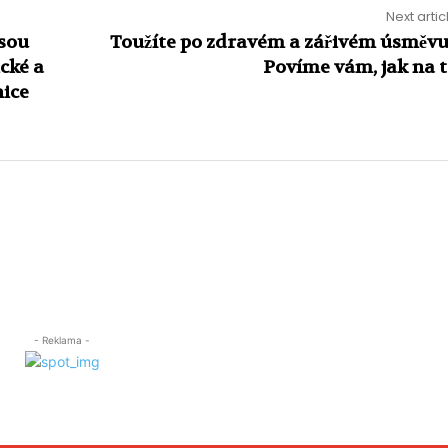
Next artic
jsou
Toužíte po zdravém a zářivém úsměv
ické a
Povíme vám, jak na 
nice
- Reklama -