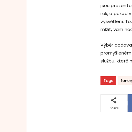
jsou prezento
rok, a pokud 
vysvětlení. T
mlžit, vám ho
Výběr dodavat
promyšlenému 
službu, která
Tags
foner
Share