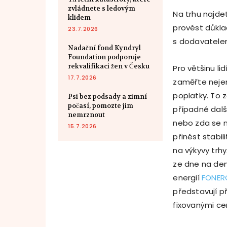
zvládnete s ledovým
Na trhu najdet
klidem
provést důkla
23.7.2026
s dodavatelem
Nadační fond Kyndryl
Foundation podporuje
rekvalifikaci žen v Česku
Pro většinu li
17.7.2026
zaměřte nejen 
poplatky. To z
Psi bez podsady a zimní
počasí, pomozte jim
případné další
nemrznout
nebo zda se m
15.7.2026
přinést stabi
na výkyvy trhy
ze dne na de
energií
FONER
představují 
fixovanými ce