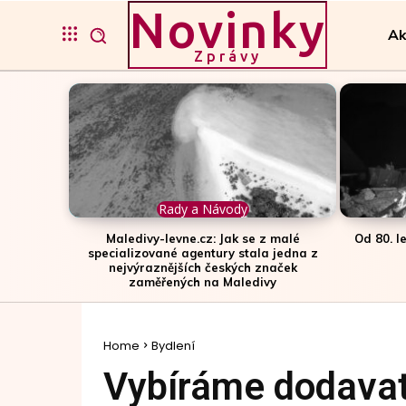
Novinky
Ak
Zprávy
Rady a Návody
Maledivy-levne.cz: Jak se z malé
Od 80. l
specializované agentury stala jedna z
nejvýraznějších českých značek
zaměřených na Maledivy
Home
Bydlení
Vybíráme dodavate