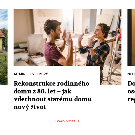
ADMIN
-
16.11.2025
NO 
Rekonstrukce rodinného
Do
domu z 80. let – jak
os
vdechnout starému domu
re
nový život
LOAD MORE