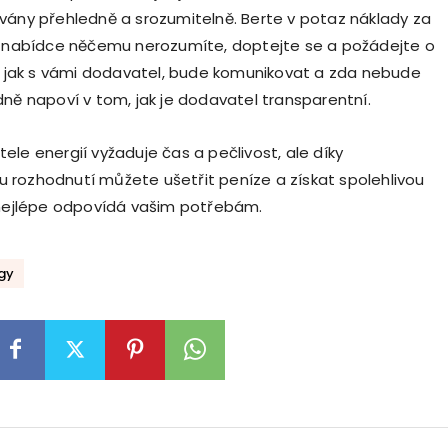
vány přehledně a srozumitelně. Berte v potaz náklady za
v nabídce něčemu nerozumíte, doptejte se a požádejte o
o, jak s vámi dodavatel, bude komunikovat a zda nebude
dně napoví v tom, jak je dodavatel transparentní.
ele energií vyžaduje čas a pečlivost, ale díky
rozhodnutí můžete ušetřit peníze a získat spolehlivou
 nejlépe odpovídá vašim potřebám.
gy