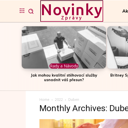
Novinky
Ak
Zprávy
Rady a Návody
Jak mohou kvalitní stěhovací služby
Britney S
usnadnit váš přesun?
Home
2022
Duben
Monthly Archives: Dub