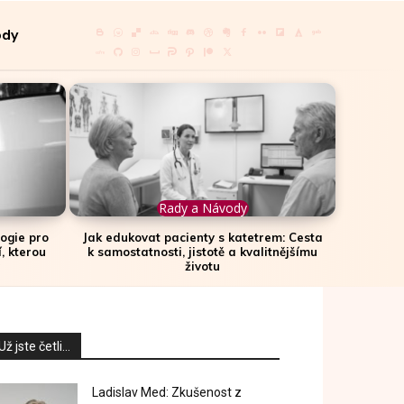
ody
Rady a Návody
ogie pro
Jak edukovat pacienty s katetrem: Cesta
, kterou
k samostatnosti, jistotě a kvalitnějšímu
životu
Už jste četli...
Ladislav Med: Zkušenost z