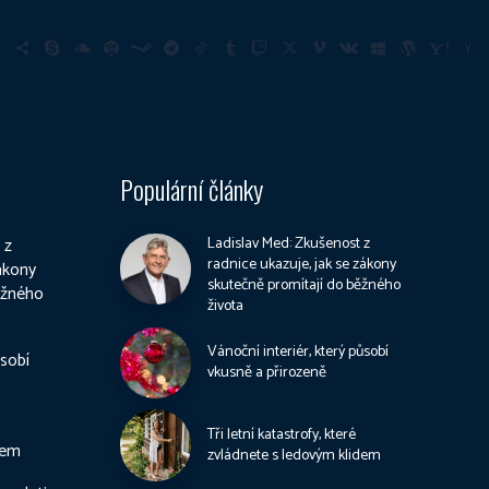
Populární články
 z
Ladislav Med: Zkušenost z
radnice ukazuje, jak se zákony
zákony
skutečně promítají do běžného
ěžného
života
Vánoční interiér, který působí
ůsobí
vkusně a přirozeně
Tři letní katastrofy, které
dem
zvládnete s ledovým klidem