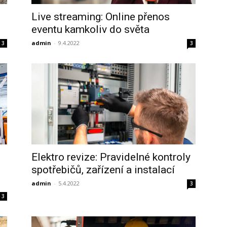
Live streaming: Online přenos
eventu kamkoliv do světa
admin
-
9.4.2022
3
3
Elektro revize: Pravidelné kontroly
spotřebičů, zařízení a instalací
admin
-
5.4.2022
3
3