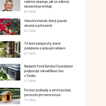
radnice ukazuje, jak se zákony
skutečně promítají...
29.7.2026
Vánoční interiér, který působí
vkusně a přirozeně
23.7.2026
Tři letní katastrofy, které
zvládnete s ledovým klidem
23.7.2026
Nadační fond Kyndryl Foundation
podporuje rekvalifikaci žen
v Česku
17.7.2026
Psi bez podsady a zimní počasí,
pomozte jim nemrznout
15.7.2026