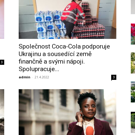
Společnost Coca-Cola podporuje
Ukrajinu a sousedící země
finančně a svými nápoji.
3
Spolupracuje...
admin
-
21.4.2022
3