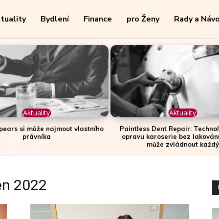
tuality
Bydlení
Finance
pro Ženy
Rady a Náv
Aktuality
Aktuality
pears si může najmout vlastního
Paintless Dent Repair: Technol
právníka
opravu karoserie bez lakování
může zvládnout každý
en 2022