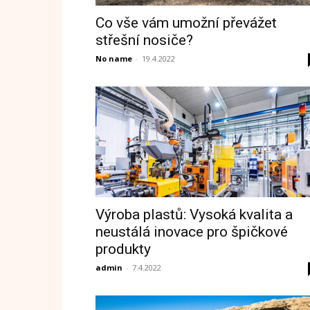
Co vše vám umožní převážet
střešní nosiče?
No name
-
19.4.2022
Výroba plastů: Vysoká kvalita a
neustálá inovace pro špičkové
produkty
admin
-
7.4.2022