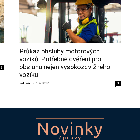
Průkaz obsluhy motorových
vozíků: Potřebné ověření pro
obsluhu nejen vysokozdvižného
3
vozíku
admin
-
1.4.2022
3
Novinky
Zprávy