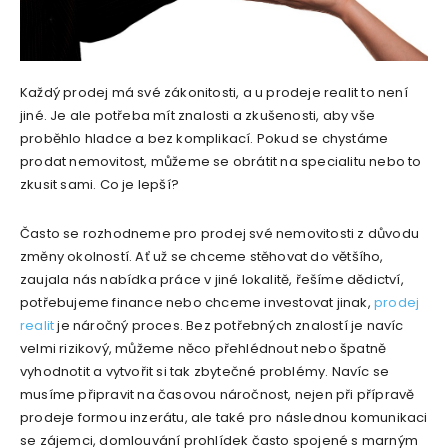
Každý prodej má své zákonitosti, a u prodeje realit to není
jiné. Je ale potřeba mít znalosti a zkušenosti, aby vše
proběhlo hladce a bez komplikací. Pokud se chystáme
prodat nemovitost, můžeme se obrátit na specialitu nebo to
zkusit sami. Co je lepší?
Často se rozhodneme pro prodej své nemovitosti z důvodu
změny okolností. Ať už se chceme stěhovat do většího,
zaujala nás nabídka práce v jiné lokalitě, řešíme dědictví,
potřebujeme finance nebo chceme investovat jinak,
prodej
realit
je náročný proces. Bez potřebných znalostí je navíc
velmi rizikový, můžeme něco přehlédnout nebo špatně
vyhodnotit a vytvořit si tak zbytečné problémy. Navíc se
musíme připravit na časovou náročnost, nejen při přípravě
prodeje formou inzerátu, ale také pro následnou komunikaci
se zájemci, domlouvání prohlídek často spojené s marným