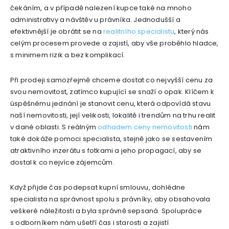
čekáním, a v případě nalezení kupce také na mnoho
administrativy a návštěv u právníka. Jednodušší a
efektivnější je obrátit se na
realitního specialistu
, který nás
celým procesem provede a zajistí, aby vše proběhlo hladce,
s minimem rizik a bez komplikací.
Při prodeji samozřejmě chceme dostat co nejvyšší cenu za
svou nemovitost, zatímco kupující se snaží o opak. Klíčem k
úspěšnému jednání je stanovit cenu, která odpovídá stavu
naší nemovitosti, její velikosti, lokalitě i trendům na trhu realit
v dané oblasti. S reálným
odhadem ceny nemovitosti
nám
také dokáže pomoci specialista, stejně jako se sestavením
atraktivního inzerátu s fotkami a jeho propagací, aby se
dostal k co nejvíce zájemcům.
Když přijde čas podepsat kupní smlouvu, dohlédne
specialista na správnost spolu s právníky, aby obsahovala
veškeré náležitosti a byla správně sepsaná. Spolupráce
s odborníkem nám ušetří čas i starosti a zajistí